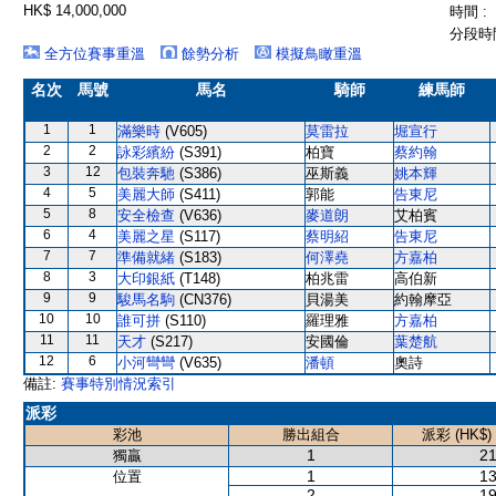
HK$ 14,000,000
時間 :
分段時間
全方位賽事重溫
餘勢分析
模擬鳥瞰重溫
名次
馬號
馬名
騎師
練馬師
1
1
滿樂時
(V605)
莫雷拉
堀宣行
2
2
詠彩繽紛
(S391)
柏寶
蔡約翰
3
12
包裝奔馳
(S386)
巫斯義
姚本輝
4
5
美麗大師
(S411)
郭能
告東尼
5
8
安全檢查
(V636)
麥道朗
艾柏賓
6
4
美麗之星
(S117)
蔡明紹
告東尼
7
7
準備就緒
(S183)
何澤堯
方嘉柏
8
3
大印銀紙
(T148)
柏兆雷
高伯新
9
9
駿馬名駒
(CN376)
貝湯美
約翰摩亞
10
10
誰可拼
(S110)
羅理雅
方嘉柏
11
11
天才
(S217)
安國倫
葉楚航
12
6
小河彎彎
(V635)
潘頓
奧詩
備註:
賽事特別情況索引
派彩
彩池
勝出組合
派彩 (HK$)
1
21
獨贏
1
13
位置
2
19