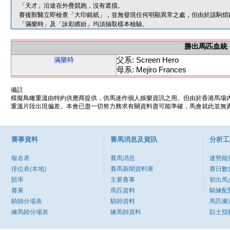
「天才」沿途在外疊競跑，沒有遮擋。
賽後獸醫立即檢查「大印銀紙」，並無發現任何明顯異常之處，但由於該駒煩
「滿樂時」及「詠彩繽紛」均須抽取樣本檢驗。
勝出馬匹血統
父系: Screen Hero
滿樂時
母系: Mejiro Frances
備註
模擬鳥瞰重溫由特約供應商提供，供馬迷作個人娛樂資訊之用。但由於香港馬場
重溫片段出現偏差。本會已盡一切努力務求有關資料盡可能準確，馬會就此並無責
賽事資料
賽馬消息及資訊
分析工
報名表
賽馬消息
速勢能
排位表(本地)
賽馬新聞資料庫
賽日數
賠率
主要賽事
初出馬
賽果
馬匹資料
騎練配
騎師分場表
騎師資料
馬匹搬
練馬師分場表
練馬師資料
貼士指