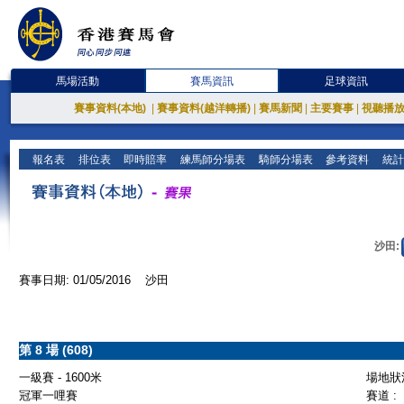
馬場活動
賽馬資訊
足球資訊
賽事資料(本地)
|
賽事資料(越洋轉播)
|
賽馬新聞
|
主要賽事
|
視聽播
報名表
排位表
即時賠率
練馬師分場表
騎師分場表
參考資料
統計
沙田:
賽事日期: 01/05/2016 沙田
第 8 場 (608)
一級賽 - 1600米
場地狀況
冠軍一哩賽
賽道 :