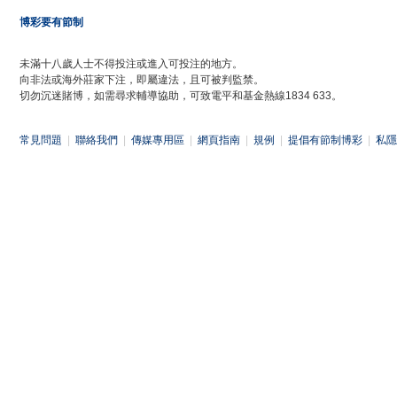
博彩要有節制
未滿十八歲人士不得投注或進入可投注的地方。
向非法或海外莊家下注，即屬違法，且可被判監禁。
切勿沉迷賭博，如需尋求輔導協助，可致電平和基金熱線1834 633。
常見問題
|
聯絡我們
|
傳媒專用區
|
網頁指南
|
規例
|
提倡有節制博彩
|
私隱