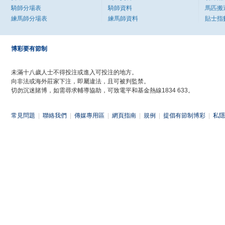
騎師分場表
騎師資料
馬匹搬
練馬師分場表
練馬師資料
貼士指
博彩要有節制
未滿十八歲人士不得投注或進入可投注的地方。
向非法或海外莊家下注，即屬違法，且可被判監禁。
切勿沉迷賭博，如需尋求輔導協助，可致電平和基金熱線1834 633。
常見問題
|
聯絡我們
|
傳媒專用區
|
網頁指南
|
規例
|
提倡有節制博彩
|
私隱