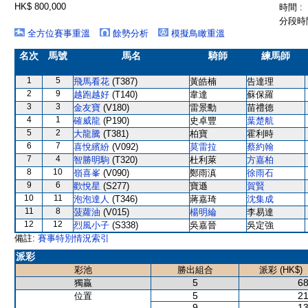
HK$ 800,000
時間 :
分段時間
全方位賽事重溫
餘勢分析
模擬鳥瞰重溫
名次
馬號
馬名
騎師
練馬師
1
5
飛馬看花
(T387)
黃皓楠
告達理
2
9
越跑越好
(T140)
韋達
蘇保羅
3
3
金友寶
(V180)
雷景勳
苗禮德
4
1
確威龍
(P190)
史卓豐
葉楚航
5
2
大龍騰
(T381)
柏寶
霍利時
6
7
喜悅繽紛
(V092)
莫雷拉
蔡約翰
7
4
智勝明駒
(T320)
杜利萊
方嘉柏
8
10
嶺喜峯
(V090)
鄭雨滇
徐雨石
9
6
歡悅星
(S277)
寶遜
賀賢
10
11
泡泡達人
(T346)
蔣嘉琦
沈集成
11
8
菠蘿油
(V015)
楊明綸
李易達
12
12
烈風小子
(S338)
吳嘉晉
吳定強
備註:
賽事特別情況索引
派彩
彩池
勝出組合
派彩 (HK$)
5
68
獨贏
5
21
位置
9
13