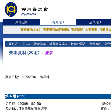
馬場活動
賽馬資訊
足球資訊
賽事資料(本地)
|
賽事資料(越洋轉播)
|
賽馬新聞
|
主要賽事
|
視聽播
報名表
排位表
即時賠率
練馬師分場表
騎師分場表
參考資料
統計
賽事日期: 11/05/2016 跑馬地
第 4 場 (633)
第四班 - 1200米 - (60-40)
場地狀況
多維爾八月週歲馬拍賣會讓賽
賽道 :