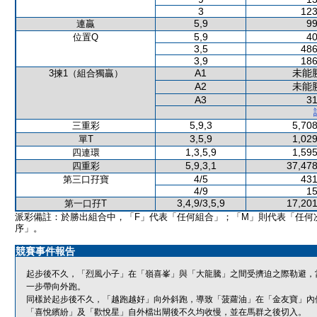
3
123
5,9
99
連贏
5,9
40
位置Q
3,5
486
3,9
186
A1
未能
3揀1（組合獨贏）
A2
未能
A3
31
5,9,3
5,708
三重彩
3,5,9
1,029
單T
1,3,5,9
1,595
四連環
5,9,3,1
37,478
四重彩
4/5
431
第三口孖寶
4/9
15
3,4,9/3,5,9
17,201
第一口孖T
派彩備註：於勝出組合中，「F」代表「任何組合」；「M」則代表「任何
序」。
競賽事件報告
起步後不久，「烈風小子」在「嶺喜峯」與「大龍騰」之間受擠迫之際勒避，
一步帶向外跑。
同樣於起步後不久，「越跑越好」向外斜跑，導致「菠蘿油」在「金友寶」內
「喜悅繽紛」及「歡悅星」自外檔出閘後不久均收慢，並在馬群之後切入。