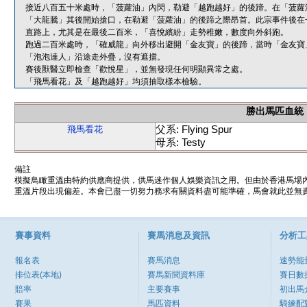
接近八百五十米處時，「菠蘿油」內閃，勒避「越跑越好」的後蹄。在「菠蘿
「大龍騰」其後開始搶口，在勒避「菠蘿油」的後蹄之際昂首。此宗事件後在
直路上，尤其是在最後二百米，「喜悅繽紛」走勢稚嫩，數度向外斜跑。
跑過二百米處時，「確威龍」向外移出避開「金友寶」的後蹄，當時「金友寶
「泡泡達人」沿途走外疊，沒有遮擋。
賽後獸醫立即檢查「歡悅星」，並無發現任何明顯異常之處。
「飛馬看花」及「越跑越好」均須抽取樣本檢驗。
勝出馬匹血統
父系: Flying Spur
飛馬看花
母系: Testy
備註
模擬鳥瞰重溫由特約供應商提供，供馬迷作個人娛樂資訊之用。但由於香港馬場
重溫片段出現偏差。本會已盡一切努力務求有關資料盡可能準確，馬會就此並無責
賽事資料
賽馬消息及資訊
分析工
報名表
賽馬消息
速勢能
排位表(本地)
賽馬新聞資料庫
賽日數
賠率
主要賽事
初出馬
賽果
馬匹資料
騎練配