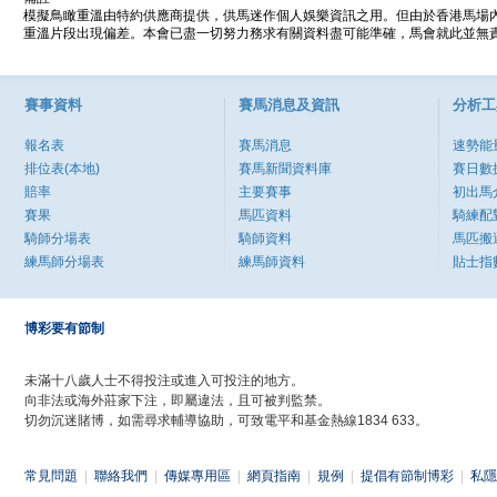
模擬鳥瞰重溫由特約供應商提供，供馬迷作個人娛樂資訊之用。但由於香港馬場
重溫片段出現偏差。本會已盡一切努力務求有關資料盡可能準確，馬會就此並無責
賽事資料
賽馬消息及資訊
分析工
報名表
賽馬消息
速勢能
排位表(本地)
賽馬新聞資料庫
賽日數
賠率
主要賽事
初出馬
賽果
馬匹資料
騎練配
騎師分場表
騎師資料
馬匹搬
練馬師分場表
練馬師資料
貼士指
博彩要有節制
未滿十八歲人士不得投注或進入可投注的地方。
向非法或海外莊家下注，即屬違法，且可被判監禁。
切勿沉迷賭博，如需尋求輔導協助，可致電平和基金熱線1834 633。
常見問題
|
聯絡我們
|
傳媒專用區
|
網頁指南
|
規例
|
提倡有節制博彩
|
私隱