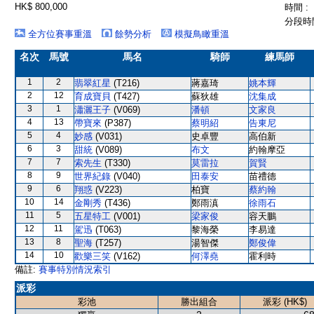
HK$ 800,000
時間 :
分段時間
全方位賽事重溫
餘勢分析
模擬鳥瞰重溫
名次
馬號
馬名
騎師
練馬師
1
2
翡翠紅星
(T216)
蔣嘉琦
姚本輝
2
12
育成寶貝
(T427)
蘇狄雄
沈集成
3
1
瀟灑王子
(V069)
潘頓
文家良
4
13
帶寶來
(P387)
蔡明紹
告東尼
5
4
妙感
(V031)
史卓豐
高伯新
6
3
甜統
(V089)
布文
約翰摩亞
7
7
索先生
(T330)
莫雷拉
賀賢
8
9
世界紀錄
(V040)
田泰安
苗禮德
9
6
翔惑
(V223)
柏寶
蔡約翰
10
14
金剛秀
(T436)
鄭雨滇
徐雨石
11
5
五星特工
(V001)
梁家俊
容天鵬
12
11
駕迅
(T063)
黎海榮
李易達
13
8
聖海
(T257)
湯智傑
鄭俊偉
14
10
歡樂三笑
(V162)
何澤堯
霍利時
備註:
賽事特別情況索引
派彩
彩池
勝出組合
派彩 (HK$)