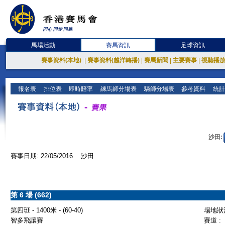
馬場活動
賽馬資訊
足球資訊
賽事資料(本地)
|
賽事資料(越洋轉播)
|
賽馬新聞
|
主要賽事
|
視聽播
報名表
排位表
即時賠率
練馬師分場表
騎師分場表
參考資料
統計
沙田:
賽事日期: 22/05/2016 沙田
第 6 場 (662)
第四班 - 1400米 - (60-40)
場地狀況
智多飛讓賽
賽道 :