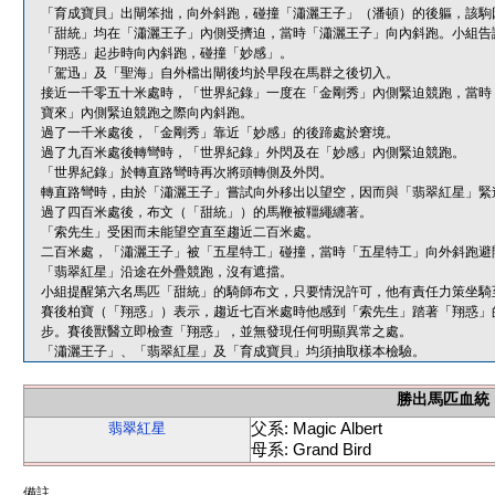
「育成寶貝」出閘笨拙，向外斜跑，碰撞「瀟灑王子」（潘頓）的後軀，該駒
「甜統」均在「瀟灑王子」內側受擠迫，當時「瀟灑王子」向內斜跑。小組告
「翔惑」起步時向內斜跑，碰撞「妙感」。
「駕迅」及「聖海」自外檔出閘後均於早段在馬群之後切入。
接近一千零五十米處時，「世界紀錄」一度在「金剛秀」內側緊迫競跑，當時
寶來」內側緊迫競跑之際向內斜跑。
過了一千米處後，「金剛秀」靠近「妙感」的後蹄處於窘境。
過了九百米處後轉彎時，「世界紀錄」外閃及在「妙感」內側緊迫競跑。
「世界紀錄」於轉直路彎時再次將頭轉側及外閃。
轉直路彎時，由於「瀟灑王子」嘗試向外移出以望空，因而與「翡翠紅星」緊
過了四百米處後，布文（「甜統」）的馬鞭被韁繩纏著。
「索先生」受困而未能望空直至趨近二百米處。
二百米處，「瀟灑王子」被「五星特工」碰撞，當時「五星特工」向外斜跑避
「翡翠紅星」沿途在外疊競跑，沒有遮擋。
小組提醒第六名馬匹「甜統」的騎師布文，只要情況許可，他有責任力策坐騎
賽後柏寶（「翔惑」）表示，趨近七百米處時他感到「索先生」踏著「翔惑」
步。賽後獸醫立即檢查「翔惑」，並無發現任何明顯異常之處。
「瀟灑王子」、「翡翠紅星」及「育成寶貝」均須抽取樣本檢驗。
勝出馬匹血統
父系: Magic Albert
翡翠紅星
母系: Grand Bird
備註