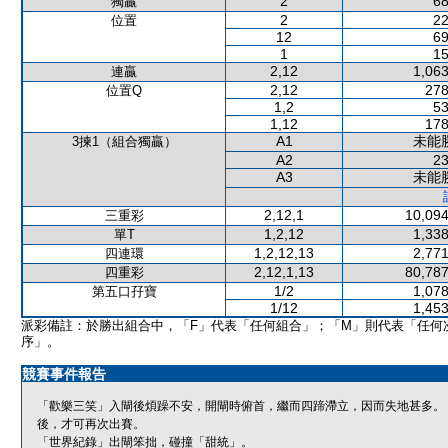
2
68
獨贏
2
22
位置
12
69
1
15
2,12
1,063
連贏
2,12
278
位置Q
1,2
53
1,12
178
A1
未能
3揀1（組合獨贏）
A2
23
A3
未能
2,12,1
10,094
三重彩
1,2,12
1,338
單T
1,2,12,13
2,771
四連環
2,12,1,13
80,787
四重彩
1/2
1,078
第五口孖寶
1/12
1,453
派彩備註：於勝出組合中，「F」代表「任何組合」；「M」則代表「任何
序」。
競賽事件報告
「歡樂三笑」入閘後煩躁不安，開閘時俯首，繼而四蹄滯立，因而失地甚多。
後，才可再次出賽。
「世界紀錄」出閘笨拙，碰撞「甜統」。