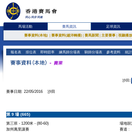
馬場活動
賽馬資訊
足球資訊
賽事資料(本地)
|
賽事資料(越洋轉播)
|
賽馬新聞
|
主要賽事
|
視聽播
報名表
排位表
即時賠率
練馬師分場表
騎師分場表
參考資料
統計
沙田:
賽事日期: 22/05/2016 沙田
第 9 場 (665)
第三班 - 1200米 - (80-60)
場地狀況
加州萬里讓賽
賽道 :