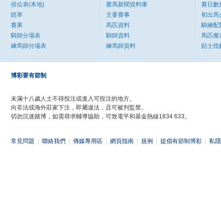
排位表(本地)
賽馬新聞資料庫
賽日數
賠率
主要賽事
初出馬
賽果
馬匹資料
騎練配
騎師分場表
騎師資料
馬匹搬
練馬師分場表
練馬師資料
貼士指
博彩要有節制
未滿十八歲人士不得投注或進入可投注的地方。
向非法或海外莊家下注，即屬違法，且可被判監禁。
切勿沉迷賭博，如需尋求輔導協助，可致電平和基金熱線1834 633。
常見問題
|
聯絡我們
|
傳媒專用區
|
網頁指南
|
規例
|
提倡有節制博彩
|
私隱