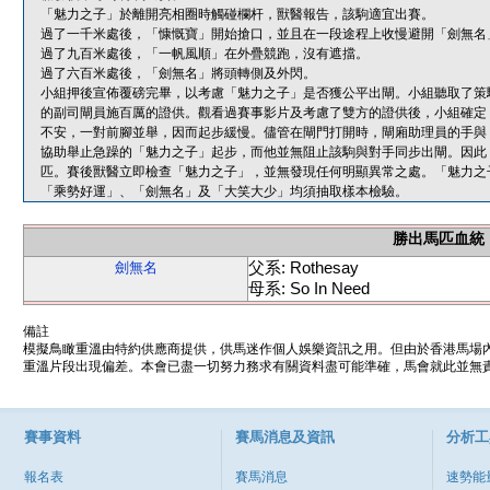
「魅力之子」於離開亮相圈時觸碰欄杆，獸醫報告，該駒適宜出賽。
過了一千米處後，「慷慨寶」開始搶口，並且在一段途程上收慢避開「劍無名
過了九百米處後，「一帆風順」在外疊競跑，沒有遮擋。
過了六百米處後，「劍無名」將頭轉側及外閃。
小組押後宣佈覆磅完畢，以考慮「魅力之子」是否獲公平出閘。小組聽取了策
的副司閘員施百厲的證供。觀看過賽事影片及考慮了雙方的證供後，小組確定
不安，一對前腳並舉，因而起步緩慢。儘管在閘門打開時，閘廂助理員的手與
協助舉止急躁的「魅力之子」起步，而他並無阻止該駒與對手同步出閘。因此
匹。賽後獸醫立即檢查「魅力之子」，並無發現任何明顯異常之處。「魅力之
「乘勢好運」、「劍無名」及「大笑大少」均須抽取樣本檢驗。
勝出馬匹血統
父系: Rothesay
劍無名
母系: So In Need
備註
模擬鳥瞰重溫由特約供應商提供，供馬迷作個人娛樂資訊之用。但由於香港馬場
重溫片段出現偏差。本會已盡一切努力務求有關資料盡可能準確，馬會就此並無責
賽事資料
賽馬消息及資訊
分析工
報名表
賽馬消息
速勢能