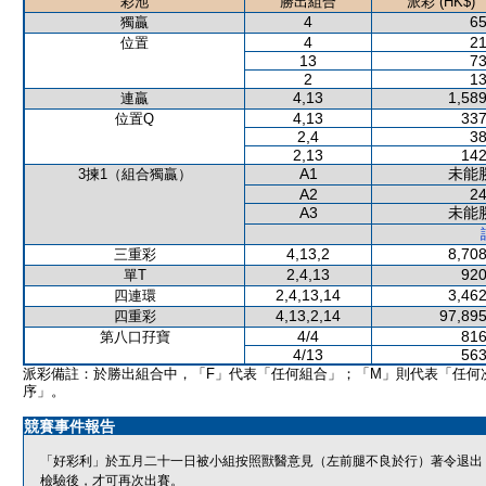
彩池
勝出組合
派彩 (HK$)
4
65
獨贏
4
21
位置
13
73
2
13
4,13
1,589
連贏
4,13
337
位置Q
2,4
38
2,13
142
A1
未能
3揀1（組合獨贏）
A2
24
A3
未能
4,13,2
8,708
三重彩
2,4,13
920
單T
2,4,13,14
3,462
四連環
4,13,2,14
97,895
四重彩
4/4
816
第八口孖寶
4/13
563
派彩備註：於勝出組合中，「F」代表「任何組合」；「M」則代表「任何
序」。
競賽事件報告
「好彩利」於五月二十一日被小組按照獸醫意見（左前腿不良於行）著令退出
檢驗後，才可再次出賽。