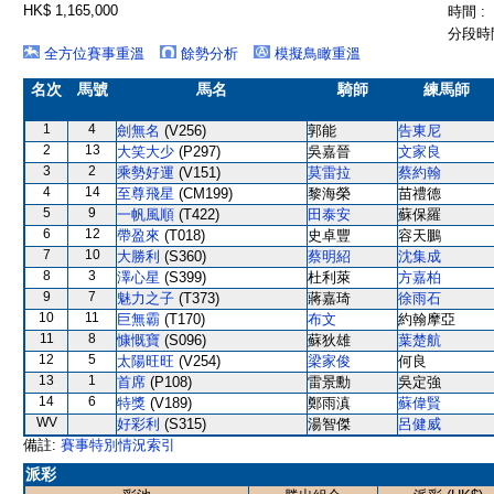
HK$ 1,165,000
時間 :
分段時間
全方位賽事重溫
餘勢分析
模擬鳥瞰重溫
名次
馬號
馬名
騎師
練馬師
1
4
劍無名
(V256)
郭能
告東尼
2
13
大笑大少
(P297)
吳嘉晉
文家良
3
2
乘勢好運
(V151)
莫雷拉
蔡約翰
4
14
至尊飛星
(CM199)
黎海榮
苗禮德
5
9
一帆風順
(T422)
田泰安
蘇保羅
6
12
帶盈來
(T018)
史卓豐
容天鵬
7
10
大勝利
(S360)
蔡明紹
沈集成
8
3
澤心星
(S399)
杜利萊
方嘉柏
9
7
魅力之子
(T373)
蔣嘉琦
徐雨石
10
11
巨無霸
(T170)
布文
約翰摩亞
11
8
慷慨寶
(S096)
蘇狄雄
葉楚航
12
5
太陽旺旺
(V254)
梁家俊
何良
13
1
首席
(P108)
雷景勳
吳定強
14
6
特獎
(V189)
鄭雨滇
蘇偉賢
WV
好彩利
(S315)
湯智傑
呂健威
備註:
賽事特別情況索引
派彩