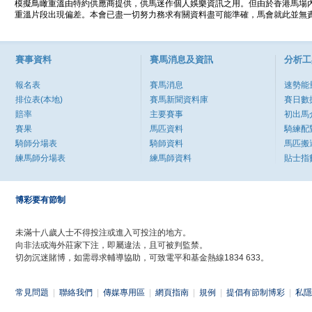
模擬鳥瞰重溫由特約供應商提供，供馬迷作個人娛樂資訊之用。但由於香港馬場
重溫片段出現偏差。本會已盡一切努力務求有關資料盡可能準確，馬會就此並無責
賽事資料
賽馬消息及資訊
分析工
報名表
賽馬消息
速勢能
排位表(本地)
賽馬新聞資料庫
賽日數
賠率
主要賽事
初出馬
賽果
馬匹資料
騎練配
騎師分場表
騎師資料
馬匹搬
練馬師分場表
練馬師資料
貼士指
博彩要有節制
未滿十八歲人士不得投注或進入可投注的地方。
向非法或海外莊家下注，即屬違法，且可被判監禁。
切勿沉迷賭博，如需尋求輔導協助，可致電平和基金熱線1834 633。
常見問題
|
聯絡我們
|
傳媒專用區
|
網頁指南
|
規例
|
提倡有節制博彩
|
私隱