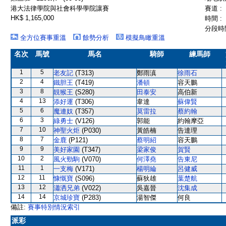
港大法律學院與社會科學學院讓賽
賽道 :
HK$ 1,165,000
時間 :
分段時間
全方位賽事重溫
餘勢分析
模擬鳥瞰重溫
名次
馬號
馬名
騎師
練馬師
1
5
老友記
(T313)
鄭雨滇
徐雨石
2
4
鐵胆王
(T419)
潘頓
容天鵬
3
8
靚猴王
(S280)
田泰安
高伯新
4
13
添好運
(T306)
韋達
蘇偉賢
5
6
魔連奴
(T357)
莫雷拉
蔡約翰
6
3
綠勇士
(V126)
郭能
約翰摩亞
7
10
神聖火炬
(P030)
黃皓楠
告達理
8
7
金鹿
(P121)
蔡明紹
容天鵬
9
9
美好家園
(T347)
梁家俊
賀賢
10
2
風火勁駒
(V070)
何澤堯
告東尼
11
1
一支梅
(V171)
楊明綸
呂健威
12
11
慷慨寶
(S096)
蘇狄雄
葉楚航
13
12
瀟洒兄弟
(V022)
吳嘉晉
沈集成
14
14
京城珍寶
(P283)
湯智傑
何良
備註:
賽事特別情況索引
派彩