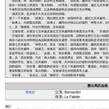
「添好運」與「風火勁駒」起步時互相碰撞。「添好運」繼而在一段短途程上
後在一段途程上再度在「風火勁駒」（何澤堯）內側緊迫競跑，趨近九百米處
不會對其他馬匹構成擠壓，以及轉換跑線時必須確保已充分帶離。
「瀟洒兄弟」起步後不久失去右前蹄的蹄鐵。
過了一千米處後，「綠勇士」難以穩定走勢，收慢時昂首。趨近九百米處時，
「綠勇士」內側緊迫競跑，「綠勇士」繼而向外移出以紓緩對「神聖火炬」的
士」及「慷慨寶」均在外疊競跑，沒有遮擋。
「京城珍寶」於接近七百米處及接近五百米處時動作兩度失去平衡。「京城珍
「京城珍寶」過往曾在陣上在沒有因由下急促斜跑，該駒的走勢已引起小組關
倘若小組在任何時間認為該駒會構成安全威脅，則或需要考慮該駒是否適宜競
跑過七百米處時，「神聖火炬」靠近「靚猴王」後蹄處於窘境，繼而於跑過六
跑過六百米處時，「靚猴王」推進至「鐵胆王」後蹄內側競跑，當時「鐵胆王
直路早段在一段途程上，「金鹿」在「美好家園」內側緊迫競跑，當時「美好
鹿」及「美好家園」均在「風火勁駒」內側受擠迫，當時「風火勁駒」被「添
內側的窄位。接近二百米處時，「添好運」向外移出以紓緩對內側馬匹的緊迫
該駒後蹄。「添好運」繼而能夠於接近一百五十米處時移至「魔連奴」內側以
賽後獸醫立即檢查「風火勁駒」，並無發現任何明顯異常之處。
「添好運」、「老友記」以及「鐵胆王」均須抽取樣本檢驗。
勝出馬匹血統
父系: Bernardini
老友記
母系: La Falette
備註