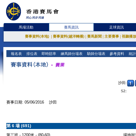
馬場活動
賽馬資訊
足球資訊
賽事資料(本地)
|
賽事資料(越洋轉播)
|
賽馬新聞
|
主要賽事
|
視聽播
報名表
排位表
即時賠率
練馬師分場表
騎師分場表
參考資料
統計
沙田:
S2:
賽事日期: 05/06/2016 沙田
第 6 場 (691)
第三班 - 1200米 - (80-60)
場地狀況