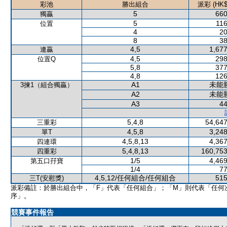
彩池
勝出組合
派彩 (HK$
5
660
獨贏
5
116
位置
4
20
8
38
4,5
1,677
連贏
4,5
298
位置Q
5,8
377
4,8
126
A1
未能
3揀1（組合獨贏）
A2
未能
A3
44
5,4,8
54,647
三重彩
4,5,8
3,248
單T
4,5,8,13
4,367
四連環
5,4,8,13
160,753
四重彩
1/5
4,469
第五口孖寶
1/4
77
4,5,12/任何組合/任何組合
515
三T(安慰獎)
派彩備註：於勝出組合中，「F」代表「任何組合」；「M」則代表「任何
序」。
競賽事件報告