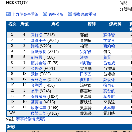
HK$ 800,000
時間 :
分段時間
全方位賽事重溫
餘勢分析
模擬鳥瞰重溫
名次
馬號
馬名
騎師
練馬師
1
4
真好漢
(T213)
郭能
蘇偉賢
2
2
瀟灑王子
(V069)
黃皓楠
文家良
3
3
翔惑
(V223)
柏寶
蔡約翰
4
7
怪獸家長
(V214)
梁家俊
何良
5
5
劍凌雲
(T300)
潘頓
賀賢
6
9
順其自然
(T178)
楊明綸
呂健威
7
8
金錢路
(P021)
雷景勳
苗禮德
8
13
飛擒
(T085)
田泰安
苗禮德
9
12
天外之天
(CL247)
蔡明紹
鄭俊偉
10
14
金剛秀
(T436)
湯智傑
徐雨石
11
1
盛勢
(V243)
蔣嘉琦
葉楚航
12
6
保羅威威
(T027)
史卓豐
葉楚航
13
10
菠蘿油
(V015)
蘇狄雄
李易達
14
11
駿擊快車
(T168)
吳嘉晉
姚本輝
WV
歡樂三笑
(V162)
黎海榮
霍利時
備註:
賽事特別情況索引
派彩