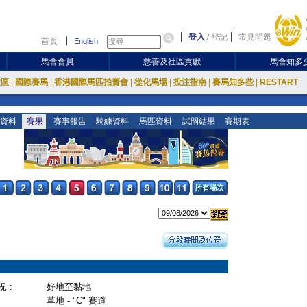
登入
/
登記
常見問題
首頁
English
馬會會員
慈善及社區貢獻
馬會知多
放區
|
國際賽馬
|
香港國際馬匹拍賣會
|
從化馬場
|
投注指南
|
賽馬知多些
|
RESTART
資料
賽果
賽事報告
騎練資料
馬匹資料
試閘結果
賽期表
 :
好地至黏地
草地 - "C" 賽道