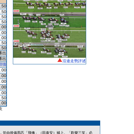
.50
.50
.50
.50
.00
.00
.00
.50
.50
勝出
勝出
沿途走勢評述
詳情
.00
.00
.00
.00
.00
.50
.00
次
，並由後備馬匹「飛擒」（田泰安）補上。「歡樂三笑」必