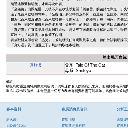
須通過獸醫檢驗後，才可再次出賽。
「金錢路」出閘緩慢，其後不久在收慢以避開「劍凌雲」的後蹄之際進一步失
過了九百米處後轉彎時，「菠蘿油」將頭轉側及外閃，並且在「金錢路」內側
趨近七百米處及跑過七百米處後在一段途程上，「劍凌雲」在「翔惑」內側緊
「盛勢」則起初稍微向外斜跑避開「金剛秀」的後蹄，繼而向內移回原來的位
「真好漢」在直路早段頗為難以取位，趨近三百米處時向外移出以望空，碰撞
直路上，「劍凌雲」在催策下內閃。
賽後獸醫立即檢查「盛勢」，並無發現任何明顯異常之處，但由於該駒煩躁不
「真好漢」及「瀟灑王子」均須抽取樣本檢驗。
勝出馬匹血統
父系: Tale Of The Cat
真好漢
母系: Santoya
備註
模擬鳥瞰重溫由特約供應商提供，供馬迷作個人娛樂資訊之用。但由於香港馬場
重溫片段出現偏差。本會已盡一切努力務求有關資料盡可能準確，馬會就此並無責
賽事資料
賽馬消息及資訊
分析工
報名表
賽馬消息
速勢能
排位表(本地)
賽馬新聞資料庫
賽日數