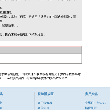
地。
緊迫競跑。
迫競跑，當時「翔惑」推進至「盛勢」的後蹄內側競跑，而
置。
「駿擊快車」。
安，因而未能替牠進行內窺鏡檢查。
內手機信號頻繁，因此其他接收系統有可能受干擾而令模擬鳥瞰
任。至於賽馬結果, 馬迷應參考實際的賽馬片段為準。
具
視聽播放區
實用資訊
量
賽日收音機
賽馬日一般資訊
據
賽馬節目
檔位統計