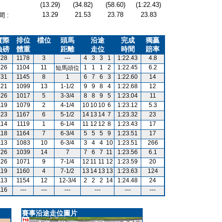
(13.29)
(34.82)
(58.60)
(1:22.43)
13.29
21.53
23.78
23.83
 :
實際
排位
檔位
頭馬
沿途
完成
獨贏
負磅
體重
距離
走位
時間
賠率
128
1178
3
---
4
3
3
1
1:22.43
4.8
126
1104
11
1
1
1
2
1:22.45
6.2
短馬頭位
131
1145
8
1
6
7
6
3
1:22.60
14
121
1099
13
1-1/2
9
9
8
4
1:22.68
12
126
1017
5
3-3/4
8
8
9
5
1:23.04
11
119
1079
2
4-1/4
10
10
10
6
1:23.12
5.3
123
1167
6
5-1/2
14
13
14
7
1:23.32
23
114
1119
1
6-1/4
11
12
12
8
1:23.43
17
118
1164
7
6-3/4
5
5
5
9
1:23.51
17
113
1083
10
6-3/4
3
4
4
10
1:23.51
266
126
1039
14
7
7
6
7
11
1:23.56
6.1
126
1071
9
7-1/4
12
11
11
12
1:23.59
20
119
1160
4
7-1/2
13
14
13
13
1:23.63
124
113
1154
12
12-3/4
2
2
2
14
1:24.48
24
116
---
---
---
---
---
---
賽事沿途走位圖片