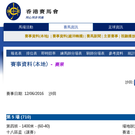
馬場活動
賽馬資訊
足球資訊
賽事資料(本地)
|
賽事資料(越洋轉播)
|
賽馬新聞
|
主要賽事
|
視聽播
報名表
排位表
即時賠率
練馬師分場表
騎師分場表
參考資料
統計
沙田:
賽事日期: 12/06/2016 沙田
第 5 場 (710)
第四班 - 1400米 - (60-40)
場地狀況
十八區盃（讓賽）
賽道 :