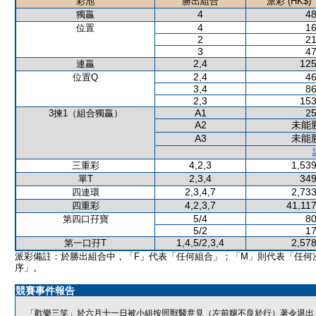
彩池
勝出組合
派彩 (HK$)
4
48
獨贏
4
16
位置
2
21
3
47
2,4
125
連贏
2,4
46
位置Q
3,4
86
2,3
153
A1
25
3揀1（組合獨贏）
A2
未能
A3
未能
4,2,3
1,539
三重彩
2,3,4
349
單T
2,3,4,7
2,733
四連環
4,2,3,7
41,117
四重彩
5/4
80
第四口孖寶
5/2
17
1,4,5/2,3,4
2,578
第一口孖T
派彩備註：於勝出組合中，「F」代表「任何組合」；「M」則代表「任何
序」。
競賽事件報告
「歡樂三笑」於六月十一日被小組按照獸醫意見（左前腿不良於行）著令退出