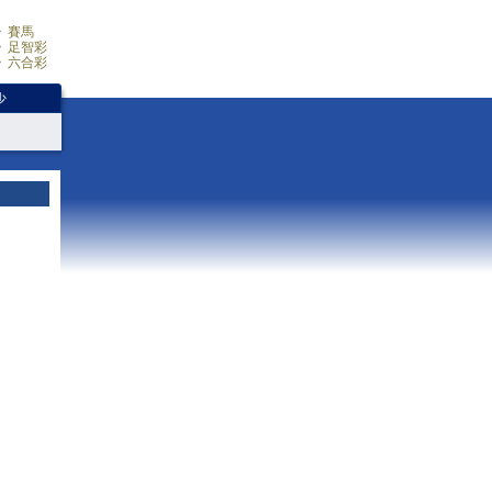
賽馬
足智彩
六合彩
少