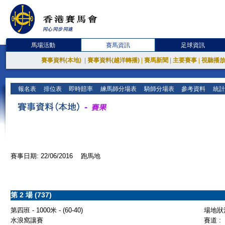
馬場活動
賽馬資訊
足球資訊
賽事資料(本地)
|
賽事資料(越洋轉播)
|
賽馬新聞
|
主要賽事
|
視聽播
報名表
排位表
即時賠率
練馬師分場表
騎師分場表
參考資料
統計
賽事日期: 22/06/2016 跑馬地
第 2 場 (737)
第四班 - 1000米 - (60-40)
場地狀況
水浪窩讓賽
賽道 :