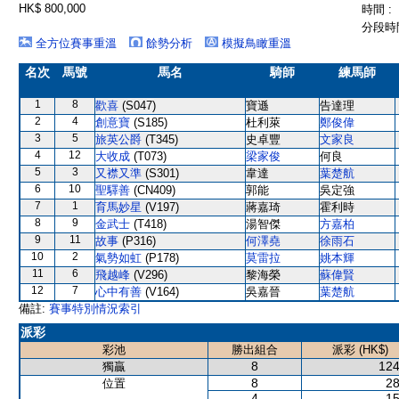
HK$ 800,000
時間 :
分段時間
全方位賽事重溫
餘勢分析
模擬鳥瞰重溫
名次
馬號
馬名
騎師
練馬師
1
8
歡喜
(S047)
寶遜
告達理
2
4
創意寶
(S185)
杜利萊
鄭俊偉
3
5
旅英公爵
(T345)
史卓豐
文家良
4
12
大收成
(T073)
梁家俊
何良
5
3
又襟又準
(S301)
韋達
葉楚航
6
10
聖驛善
(CN409)
郭能
吳定強
7
1
育馬妙星
(V197)
蔣嘉琦
霍利時
8
9
金武士
(T418)
湯智傑
方嘉柏
9
11
故事
(P316)
何澤堯
徐雨石
10
2
氣勢如虹
(P178)
莫雷拉
姚本輝
11
6
飛越峰
(V296)
黎海榮
蘇偉賢
12
7
心中有善
(V164)
吳嘉晉
葉楚航
備註:
賽事特別情況索引
派彩
彩池
勝出組合
派彩 (HK$)
8
124
獨贏
8
28
位置
4
15