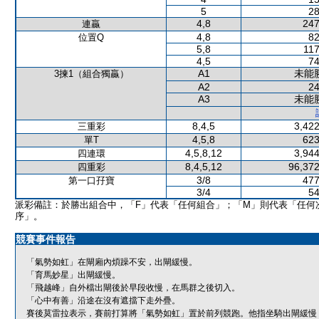
5
28
4,8
247
連贏
4,8
82
位置Q
5,8
117
4,5
74
A1
未能
3揀1（組合獨贏）
A2
24
A3
未能
8,4,5
3,422
三重彩
4,5,8
623
單T
4,5,8,12
3,944
四連環
8,4,5,12
96,372
四重彩
3/8
477
第一口孖寶
3/4
54
派彩備註：於勝出組合中，「F」代表「任何組合」；「M」則代表「任何
序」。
競賽事件報告
「氣勢如虹」在閘廂內煩躁不安，出閘緩慢。
「育馬妙星」出閘緩慢。
「飛越峰」自外檔出閘後於早段收慢，在馬群之後切入。
「心中有善」沿途在沒有遮擋下走外疊。
賽後莫雷拉表示，賽前打算將「氣勢如虹」置於前列競跑。他指坐騎出閘緩慢