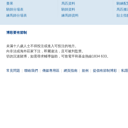
賽果
馬匹資料
騎練配
騎師分場表
騎師資料
馬匹搬
練馬師分場表
練馬師資料
貼士指
博彩要有節制
未滿十八歲人士不得投注或進入可投注的地方。
向非法或海外莊家下注，即屬違法，且可被判監禁。
切勿沉迷賭博，如需尋求輔導協助，可致電平和基金熱線1834 633。
常見問題
|
聯絡我們
|
傳媒專用區
|
網頁指南
|
規例
|
提倡有節制博彩
|
私隱