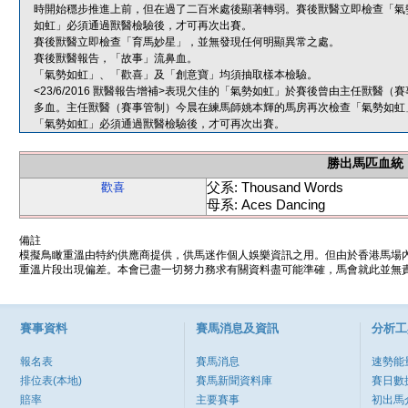
時開始穩步推進上前，但在過了二百米處後顯著轉弱。賽後獸醫立即檢查「氣
如虹」必須通過獸醫檢驗後，才可再次出賽。
賽後獸醫立即檢查「育馬妙星」，並無發現任何明顯異常之處。
賽後獸醫報告，「故事」流鼻血。
「氣勢如虹」、「歡喜」及「創意寶」均須抽取樣本檢驗。
<23/6/2016 獸醫報告增補>表現欠佳的「氣勢如虹」於賽後曾由主任獸
多血。主任獸醫（賽事管制）今晨在練馬師姚本輝的馬房再次檢查「氣勢如虹
「氣勢如虹」必須通過獸醫檢驗後，才可再次出賽。
勝出馬匹血統
父系: Thousand Words
歡喜
母系: Aces Dancing
備註
模擬鳥瞰重溫由特約供應商提供，供馬迷作個人娛樂資訊之用。但由於香港馬場
重溫片段出現偏差。本會已盡一切努力務求有關資料盡可能準確，馬會就此並無責
賽事資料
賽馬消息及資訊
分析工
報名表
賽馬消息
速勢能
排位表(本地)
賽馬新聞資料庫
賽日數
賠率
主要賽事
初出馬