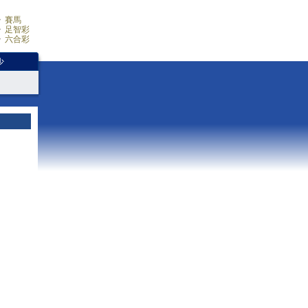
賽馬
足智彩
六合彩
少