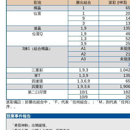
彩池
勝出組合
派彩 (HK$)
1
65
獨贏
1
20
位置
9
14
3
13
1,9
135
連贏
1,9
46
位置Q
1,3
52
3,9
25
A1
未能
3揀1（組合獨贏）
A2
21
A3
未能
1,9,3
1,042
三重彩
1,3,9
135
單T
1,3,6,9
65
四連環
1,9,3,6
1,906
四重彩
10/1
182
第二口孖寶
10/9
25
派彩備註：於勝出組合中，「F」代表「任何組合」；「M」則代表「任何
序」。
競賽事件報告
「勇晉神駒」出閘緩慢。