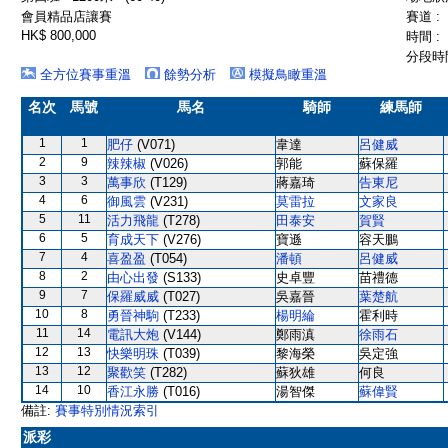
會員精品店讓賽
賽道 :
HK$ 800,000
時間 :
分段時間
全方位賽事重溫
餘勢分析
模擬鳥瞰重溫
名次
馬號
馬名
騎師
練馬師
1
1
肥仔
(V071)
韋達
呂健威
2
9
辣辣椒
(V026)
郭能
蘇保羅
3
3
萬事欣
(T129)
蔣嘉琦
告東尼
4
6
御風雲
(V231)
莫雷拉
文家良
5
11
活力飛龍
(T278)
田泰安
賀賢
6
5
育成天下
(V276)
寶遜
容天鵬
7
4
喜盈盈
(T054)
潘頓
呂健威
8
2
由心出發
(S133)
史卓豐
苗禮德
9
7
保羅威威
(T027)
吳嘉晉
葉楚航
10
8
勇晉神駒
(T233)
楊明綸
霍利時
11
14
電訊大炮
(V144)
鄭雨滇
徐雨石
12
13
快樂明珠
(T039)
黎海榮
吳定強
13
12
聚歡笑
(T282)
蘇狄雄
何良
14
10
香江永勝
(T016)
湯智傑
蘇偉賢
備註:
賽事特別情況索引
派彩