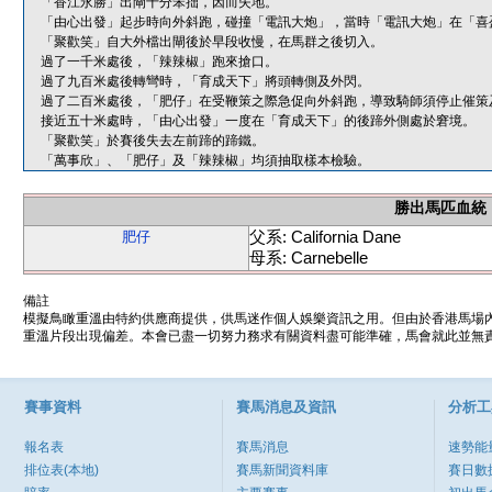
「香江永勝」出閘十分笨拙，因而失地。
「由心出發」起步時向外斜跑，碰撞「電訊大炮」，當時「電訊大炮」在「喜
「聚歡笑」自大外檔出閘後於早段收慢，在馬群之後切入。
過了一千米處後，「辣辣椒」跑來搶口。
過了九百米處後轉彎時，「育成天下」將頭轉側及外閃。
過了二百米處後，「肥仔」在受鞭策之際急促向外斜跑，導致騎師須停止催策
接近五十米處時，「由心出發」一度在「育成天下」的後蹄外側處於窘境。
「聚歡笑」於賽後失去左前蹄的蹄鐵。
「萬事欣」、「肥仔」及「辣辣椒」均須抽取樣本檢驗。
勝出馬匹血統
父系: California Dane
肥仔
母系: Carnebelle
備註
模擬鳥瞰重溫由特約供應商提供，供馬迷作個人娛樂資訊之用。但由於香港馬場
重溫片段出現偏差。本會已盡一切努力務求有關資料盡可能準確，馬會就此並無責
賽事資料
賽馬消息及資訊
分析工
報名表
賽馬消息
速勢能
排位表(本地)
賽馬新聞資料庫
賽日數