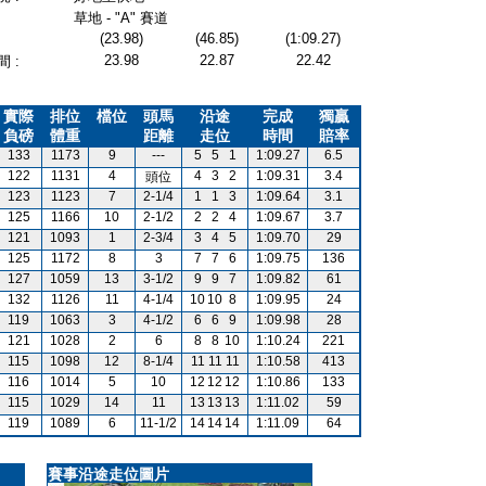
草地 - "A" 賽道
(23.98)
(46.85)
(1:09.27)
23.98
22.87
22.42
 :
實際
排位
檔位
頭馬
沿途
完成
獨贏
負磅
體重
距離
走位
時間
賠率
133
1173
9
---
5
5
1
1:09.27
6.5
122
1131
4
4
3
2
1:09.31
3.4
頭位
123
1123
7
2-1/4
1
1
3
1:09.64
3.1
125
1166
10
2-1/2
2
2
4
1:09.67
3.7
121
1093
1
2-3/4
3
4
5
1:09.70
29
125
1172
8
3
7
7
6
1:09.75
136
127
1059
13
3-1/2
9
9
7
1:09.82
61
132
1126
11
4-1/4
10
10
8
1:09.95
24
119
1063
3
4-1/2
6
6
9
1:09.98
28
121
1028
2
6
8
8
10
1:10.24
221
115
1098
12
8-1/4
11
11
11
1:10.58
413
116
1014
5
10
12
12
12
1:10.86
133
115
1029
14
11
13
13
13
1:11.02
59
119
1089
6
11-1/2
14
14
14
1:11.09
64
賽事沿途走位圖片