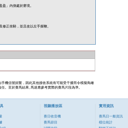
盈盈」內側處於窘境。
及修正坐騎，並且改以左手握鞭。
內手機信號頻繁，因此其他接收系統有可能受干擾而令模擬鳥瞰
任。至於賽馬結果, 馬迷應參考實際的賽馬片段為準。
具
視聽播放區
實用資訊
量
賽日收音機
賽馬日一般資訊
據
賽馬節目
檔位統計