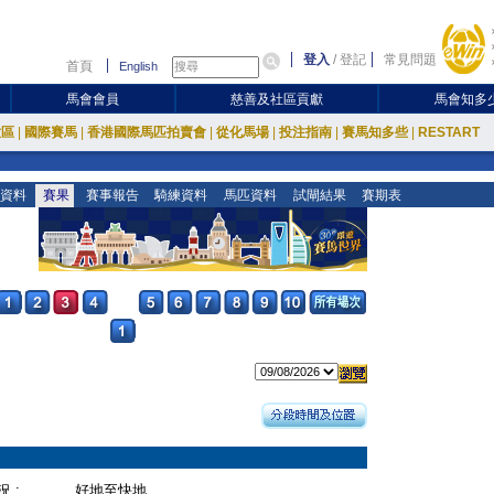
登入
/
登記
常見問題
首頁
English
馬會會員
慈善及社區貢獻
馬會知多
放區
|
國際賽馬
|
香港國際馬匹拍賣會
|
從化馬場
|
投注指南
|
賽馬知多些
|
RESTART
資料
賽果
賽事報告
騎練資料
馬匹資料
試閘結果
賽期表
 :
好地至快地