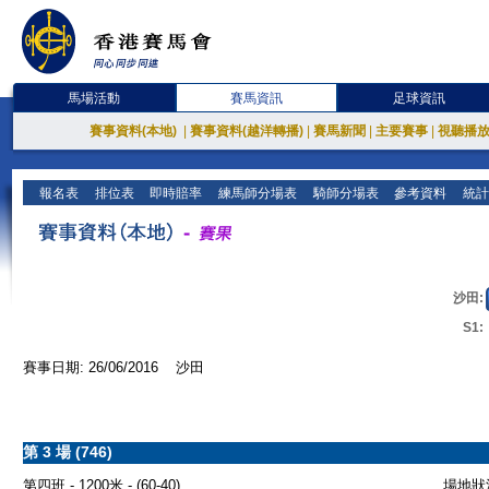
馬場活動
賽馬資訊
足球資訊
賽事資料(本地)
|
賽事資料(越洋轉播)
|
賽馬新聞
|
主要賽事
|
視聽播
報名表
排位表
即時賠率
練馬師分場表
騎師分場表
參考資料
統計
沙田:
S1:
賽事日期: 26/06/2016 沙田
第 3 場 (746)
第四班 - 1200米 - (60-40)
場地狀況