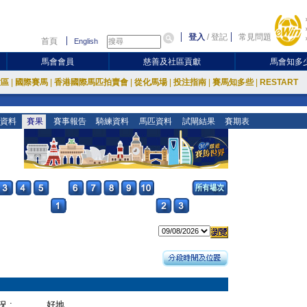
登入
/
登記
常見問題
首頁
English
馬會會員
慈善及社區貢獻
馬會知多
放區
|
國際賽馬
|
香港國際馬匹拍賣會
|
從化馬場
|
投注指南
|
賽馬知多些
|
RESTART
資料
賽果
賽事報告
騎練資料
馬匹資料
試閘結果
賽期表
 :
好地