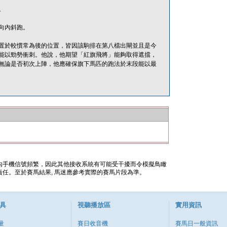
。
向內斜跑。
置於較慣常為後的位置，皆因該駒排在第八檔出閘並且是今
能以勁勢衝刺。他說，他期望「紅旗飛將」能夠取得遮擋，
無論是否初次上陣，他應確保旗下馬匹的跑法於末段能以最
內手機信號頻繁，因此其他接收系統有可能受干擾而令模擬鳥瞰
任。至於賽馬結果, 馬迷應參考實際的賽馬片段為準。
具
視聽播放區
實用資訊
量
賽日收音機
賽馬日一般資訊