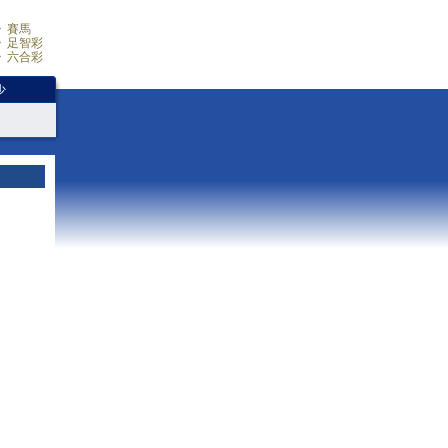
賽馬
足智彩
六合彩
少