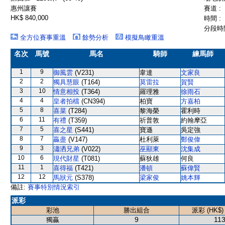
惠州讓賽
賽道 :
HK$ 840,000
時間 :
分段時間
全方位賽事重溫
餘勢分析
模擬鳥瞰重溫
名次
馬號
馬名
騎師
練馬師
1
9
御風雲
(V231)
韋達
文家良
2
2
獨具慧眼
(T164)
莫雷拉
賀賢
3
10
情意相投
(T364)
羅理雅
徐雨石
4
4
皇者拍檔
(CN394)
柏寶
方嘉柏
5
8
喜菜
(T284)
黎海榮
霍利時
6
11
有禮
(T359)
祈普敦
約翰摩亞
7
5
喜之星
(S441)
寶遜
吳定強
8
7
贏盡
(V147)
杜利萊
鄭俊偉
9
3
瀟洒兄弟
(V022)
巫顯東
沈集成
10
6
現代財星
(T081)
蘇狄雄
何良
11
1
喜得福
(T421)
潘頓
蘇偉賢
12
12
馬狀元
(S378)
梁家俊
姚本輝
備註:
賽事特別情況索引
派彩
彩池
勝出組合
派彩 (HK$)
9
113
獨贏