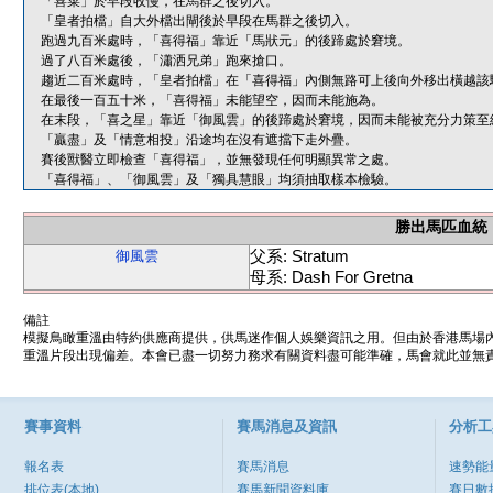
「喜菜」於早段收慢，在馬群之後切入。
「皇者拍檔」自大外檔出閘後於早段在馬群之後切入。
跑過九百米處時，「喜得福」靠近「馬狀元」的後蹄處於窘境。
過了八百米處後，「瀟洒兄弟」跑來搶口。
趨近二百米處時，「皇者拍檔」在「喜得福」內側無路可上後向外移出橫越該
在最後一百五十米，「喜得福」未能望空，因而未能施為。
在末段，「喜之星」靠近「御風雲」的後蹄處於窘境，因而未能被充分力策至
「贏盡」及「情意相投」沿途均在沒有遮擋下走外疊。
賽後獸醫立即檢查「喜得福」，並無發現任何明顯異常之處。
「喜得福」、「御風雲」及「獨具慧眼」均須抽取樣本檢驗。
勝出馬匹血統
父系: Stratum
御風雲
母系: Dash For Gretna
備註
模擬鳥瞰重溫由特約供應商提供，供馬迷作個人娛樂資訊之用。但由於香港馬場
重溫片段出現偏差。本會已盡一切努力務求有關資料盡可能準確，馬會就此並無責
賽事資料
賽馬消息及資訊
分析工
報名表
賽馬消息
速勢能
排位表(本地)
賽馬新聞資料庫
賽日數