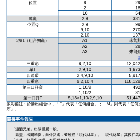
9
29
位置
2
18
10
54
2,9
331
連贏
2,9
99
位置Q
9,10
270
2,10
137
A1
未能
3揀1（組合獨贏）
A2
28
A3
未能
9,2,10
12,042
三重彩
2,9,10
1,673
單T
2,4,9,10
5,917
四連環
9,2,10,4
118,129
四重彩
1,10/9
492
第三口孖寶
1,10/2
31
5,13>1,10/2,9,10
51,447
第一口孖T
派彩備註：於勝出組合中，「F」代表「任何組合」；「M」則代表「任何
序」。
競賽事件報告
「瀟洒兄弟」出閘僅屬一般。
「贏盡」出閘笨拙，向外斜跑，並碰撞「現代財星」。「現代財星」其後在馬