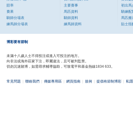
賠率
主要賽事
初出馬
賽果
馬匹資料
騎練配
騎師分場表
騎師資料
馬匹搬
練馬師分場表
練馬師資料
貼士指
博彩要有節制
未滿十八歲人士不得投注或進入可投注的地方。
向非法或海外莊家下注，即屬違法，且可被判監禁。
切勿沉迷賭博，如需尋求輔導協助，可致電平和基金熱線1834 633。
常見問題
|
聯絡我們
|
傳媒專用區
|
網頁指南
|
規例
|
提倡有節制博彩
|
私隱