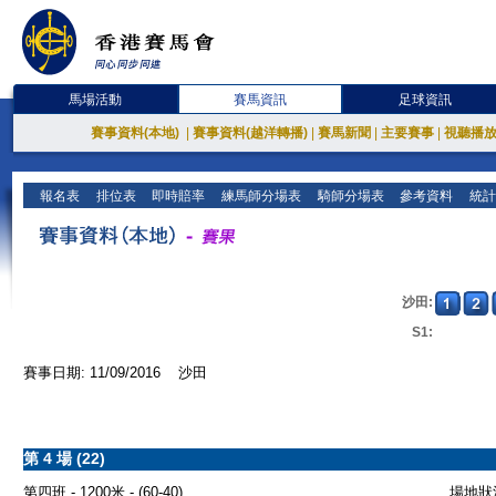
馬場活動
賽馬資訊
足球資訊
賽事資料(本地)
|
賽事資料(越洋轉播)
|
賽馬新聞
|
主要賽事
|
視聽播
報名表
排位表
即時賠率
練馬師分場表
騎師分場表
參考資料
統計
沙田:
S1:
賽事日期: 11/09/2016 沙田
第 4 場 (22)
第四班 - 1200米 - (60-40)
場地狀況