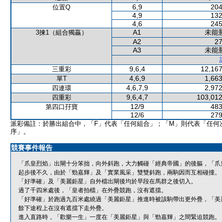
6,9
204
位置Q
4,9
132
4,6
245
A1
未能
3揀1（組合獨贏）
A2
27
A3
未能
9,6,4
12,167
三重彩
4,6,9
1,663
單T
4,6,7,9
2,972
四連環
9,6,4,7
103,012
四重彩
12/9
483
第四口孖寶
12/6
279
派彩備註：於勝出組合中，「F」代表「任何組合」；「M」則代表「任何
序」。
競賽事件報告
「爪皇烈焰」出閘十分笨拙，向外斜跑，大力觸碰「經典帝國」的後軀，「爪
起步後不久，由於「勁嘉輝」及「實業風采」雙雙斜跑，兩駒因而互相碰撞。
「好準確」及「美麗鉅星」自外檔出閘後均於早段在馬群之後切入。
過了千四米處後，「皇者拍檔」在外疊競跑，沒有遮擋。
「好準確」於跑過九百米處繞過「美麗鉅星」推進時被該駒帶出更外疊，「美
餘下途程上在沒有遮擋下走外疊。
進入直路時，「歡樂一生」一度在「美麗鉅星」與「勁嘉輝」之間緊迫競跑。