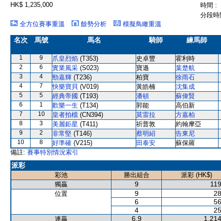
HK$ 1,235,000
時間 :
分段時間
全方位賽事重溫
餘勢分析
模擬鳥瞰重溫
名次
馬號
馬名
騎師
練馬師
1
9
爪皇烈焰
(T353)
史卓豐
霍利時
2
6
實業風采
(S023)
寶遜
葉楚航
3
4
勁嘉輝
(T236)
柏寶
徐雨石
4
7
快樂寶貝
(V019)
黃皓楠
沈集成
5
5
經典帝國
(T193)
潘頓
蘇偉賢
6
1
歡樂一生
(T134)
郭能
高伯新
7
10
皇者拍檔
(CN394)
莫雷拉
方嘉柏
8
3
美麗鉅星
(T411)
祈普敦
約翰摩亞
9
2
非常堅
(T146)
蔡明紹
告東尼
10
8
好準確
(V215)
田泰安
蘇保羅
備註:
賽事特別情況索引
派彩
彩池
勝出組合
派彩 (HK$)
9
119
獨贏
9
28
位置
6
56
4
25
6,9
1,214
連贏