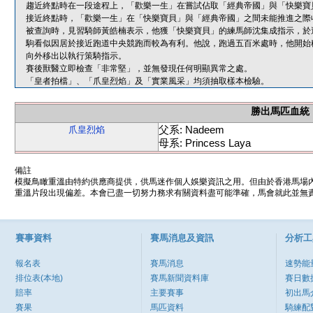
趨近終點時在一段途程上，「歡樂一生」在嘗試佔取「經典帝國」與「快樂寶
接近終點時，「歡樂一生」在「快樂寶貝」與「經典帝國」之間未能推進之際
被查詢時，見習騎師黃皓楠表示，他獲「快樂寶貝」的練馬師沈集成指示，於
駒看似因居於接近跑道中央競跑而較為有利。他說，跑過五百米處時，他開始
向外移出以執行策騎指示。
賽後獸醫立即檢查「非常堅」，並無發現任何明顯異常之處。
「皇者拍檔」、「爪皇烈焰」及「實業風采」均須抽取樣本檢驗。
勝出馬匹血統
父系: Nadeem
爪皇烈焰
母系: Princess Laya
備註
模擬鳥瞰重溫由特約供應商提供，供馬迷作個人娛樂資訊之用。但由於香港馬場
重溫片段出現偏差。本會已盡一切努力務求有關資料盡可能準確，馬會就此並無責
賽事資料
賽馬消息及資訊
分析工
報名表
賽馬消息
速勢能
排位表(本地)
賽馬新聞資料庫
賽日數
賠率
主要賽事
初出馬
賽果
馬匹資料
騎練配