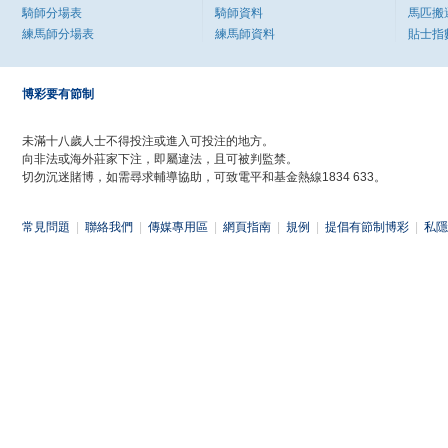
騎師分場表
騎師資料
馬匹搬
練馬師分場表
練馬師資料
貼士指
博彩要有節制
未滿十八歲人士不得投注或進入可投注的地方。
向非法或海外莊家下注，即屬違法，且可被判監禁。
切勿沉迷賭博，如需尋求輔導協助，可致電平和基金熱線1834 633。
常見問題
|
聯絡我們
|
傳媒專用區
|
網頁指南
|
規例
|
提倡有節制博彩
|
私隱