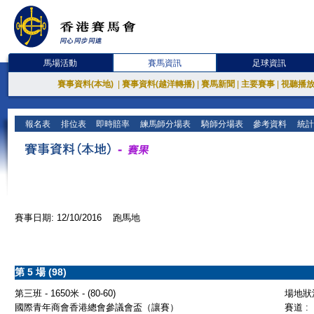
馬場活動
賽馬資訊
足球資訊
賽事資料(本地)
|
賽事資料(越洋轉播)
|
賽馬新聞
|
主要賽事
|
視聽播
報名表
排位表
即時賠率
練馬師分場表
騎師分場表
參考資料
統計
賽事日期: 12/10/2016 跑馬地
第 5 場 (98)
第三班 - 1650米 - (80-60)
場地狀況
國際青年商會香港總會參議會盃（讓賽）
賽道 :