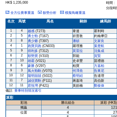
HK$ 1,235,000
時間 :
分段時間
全方位賽事重溫
餘勢分析
模擬鳥瞰重溫
名次
馬號
馬名
騎師
練馬師
1
4
越感
(T273)
韋達
霍利時
2
5
勇士勁
(T167)
祈普敦
約翰摩亞
3
8
勇少爺
(T397)
潘頓
文家良
4
1
跑寶貝跑
(CN033)
羅理雅
葉楚航
5
9
得利多
(T312)
莫雷拉
沈集成
6
2
順勢寶
(V310)
郭能
賀賢
7
10
雄霸
(V021)
史卓豐
苗禮德
8
6
豪勝
(V297)
柏寶
方嘉柏
9
3
風火勁駒
(V070)
何澤堯
告東尼
10
12
陽明囍囍
(S022)
蔡明紹
告達理
11
7
誠信寶駒
(P111)
蔣嘉琦
高伯新
12
11
君悅灣
(P421)
黃皓楠
鄭俊偉
備註:
賽事特別情況索引
派彩
彩池
勝出組合
派彩 (HK$)
4
121
獨贏
4
27
位置
5
100