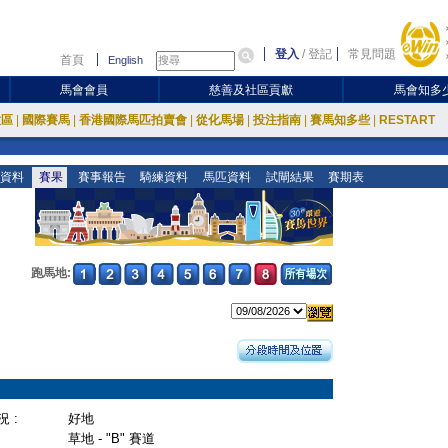
登入
/
登記
常見問題
首頁
English
馬會會員
慈善及社區貢獻
馬會知多
放區
|
國際賽馬
|
香港國際馬匹拍賣會
|
從化馬場
|
投注指南
|
賽馬知多些
|
RESTART
資料
賽果
賽事報告
騎練資料
馬匹資料
試閘結果
賽期表
跑馬地:
 :
好地
草地 - "B" 賽道