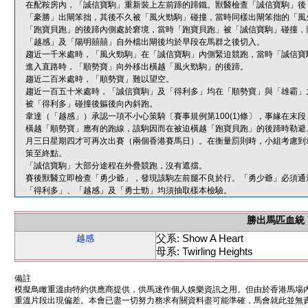
在配鞍房內，「誠信寶駒」重新裝上左前蹄的蹄鐵。獸醫檢查「誠信寶駒」後
「豪勝」出閘笨拙，其後不久被「風火勁駒」碰撞，當時同樣出閘笨拙的「風
「跑寶貝跑」的後蹄內側處於窘境，當時「跑寶貝跑」被「誠信寶駒」碰撞，
「越感」及「陽明囍囍」自外檔出閘後均於早段在馬群之後切入。
趨近一千米處時，「風火勁駒」在「誠信寶駒」內側緊迫競跑，當時「誠信寶
進入直路時，「順勢寶」向外移出橫越「風火勁駒」的後蹄。
趨近二百米處時，「順勢寶」難以望空。
趨近一百五十米處時，「誠信寶駒」及「得利多」均在「順勢寶」與「雄霸」
被「得利多」碰撞後軀後向內斜跑。
韋達（「越感」）承認一項不小心策騎〔賽事規例第100(1)條〕，事緣在
橫越「順勢寶」應有的跑線，該駒因而在被迫橫越「跑寶貝跑」的後蹄時勒避
月三日星期四才可再次出賽（兩個香港賽馬日）。在衡量罰則時，小組考慮到
策至終點。
「誠信寶駒」大部分途程在外疊競跑，沒有遮擋。
賽後獸醫立即檢查「勇少爺」，發現該駒左前腿不良於行。「勇少爺」必須通
「得利多」、「越感」及「勇士勁」均須抽取樣本檢驗。
勝出馬匹血統
父系: Show A Heart
越感
母系: Twirling Heights
備註
模擬鳥瞰重溫由特約供應商提供，供馬迷作個人娛樂資訊之用。但由於香港馬場
重溫片段出現偏差。本會已盡一切努力務求有關資料盡可能準確，馬會就此並無責