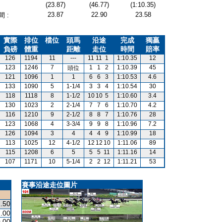
(23.87)
(46.77)
(1:10.35)
23.87
22.90
23.58
 :
實際
排位
檔位
頭馬
沿途
完成
獨贏
負磅
體重
距離
走位
時間
賠率
126
1194
11
---
11
11
1
1:10.35
12
123
1246
7
1
1
2
1:10.39
45
頭位
121
1096
1
1
6
6
3
1:10.53
4.6
133
1090
5
1-1/4
3
3
4
1:10.54
30
118
1118
8
1-1/2
10
10
5
1:10.60
3.4
130
1023
2
2-1/4
7
7
6
1:10.70
4.2
116
1210
9
2-1/2
8
8
7
1:10.76
28
123
1068
4
3-3/4
9
9
8
1:10.96
7.2
126
1094
3
4
4
4
9
1:10.99
18
113
1025
12
4-1/2
12
12
10
1:11.06
89
115
1208
6
5
5
5
11
1:11.16
14
107
1171
10
5-1/4
2
2
12
1:11.21
53
賽事沿途走位圖片
.50
.00
.00