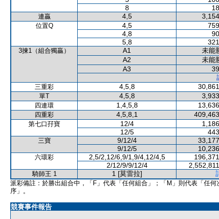
8
18
4,5
3,154
連贏
4,5
759
位置Q
4,8
90
5,8
321
A1
未能
3揀1（組合獨贏）
A2
未能
A3
39
4,5,8
30,861
三重彩
4,5,8
3,933
單T
1,4,5,8
13,636
四連環
4,5,8,1
409,463
四重彩
12/4
1,186
第七口孖寶
12/5
443
9/12/4
33,177
三寶
9/12/5
10,236
2,5/2,12/6,9/1,9/4,12/4,5
196,371
六環彩
2/12/9/9/12/4
2,552,81
1 [莫雷拉]
騎師王 1
派彩備註：於勝出組合中，「F」代表「任何組合」；「M」則代表「任何
序」。
競賽事件報告