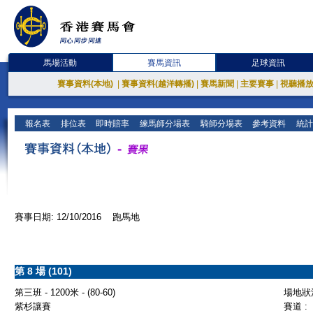
馬場活動
賽馬資訊
足球資訊
賽事資料(本地)
|
賽事資料(越洋轉播)
|
賽馬新聞
|
主要賽事
|
視聽播
報名表
排位表
即時賠率
練馬師分場表
騎師分場表
參考資料
統計
賽事日期: 12/10/2016 跑馬地
第 8 場 (101)
第三班 - 1200米 - (80-60)
場地狀況
紫杉讓賽
賽道 :