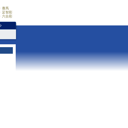
賽馬
足智彩
六合彩
少