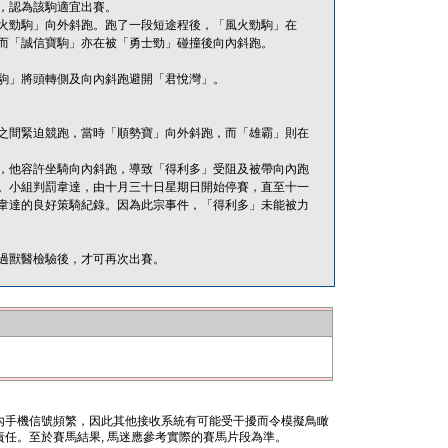
，認為該駒適宜出賽。
火勁駒」向外斜跑。跑了一段短途程後，「風火勁駒」在
而「誠信寶駒」亦在被「勇士勁」碰撞後向內斜跑。
駒」將頭轉側及向內斜跑避開「君悅灣」。
之間緊迫競跑，當時「順勢寶」向外斜跑，而「雄霸」則在
末段，他容許坐騎向內斜跑，導致「得利多」受阻及被帶向內跑
。小組判罰韋達，由十月三十日星期日開始停賽，直至十一
韋達的良好策騎紀錄。因為此宗事件，「得利多」未能被力
過獸醫檢驗後，才可再次出賽。
內手機信號頻繁，因此其他接收系統有可能受干擾而令模擬鳥瞰
任。至於賽馬結果, 馬迷應參考實際的賽馬片段為準。