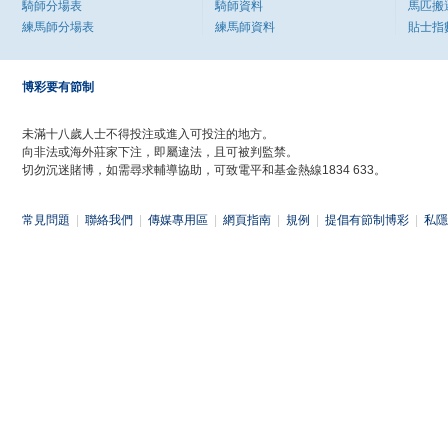
騎師分場表
騎師資料
馬匹搬
練馬師分場表
練馬師資料
貼士指
博彩要有節制
未滿十八歲人士不得投注或進入可投注的地方。
向非法或海外莊家下注，即屬違法，且可被判監禁。
切勿沉迷賭博，如需尋求輔導協助，可致電平和基金熱線1834 633。
常見問題
|
聯絡我們
|
傳媒專用區
|
網頁指南
|
規例
|
提倡有節制博彩
|
私隱