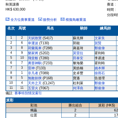
秋英讓賽
賽道 :
HK$ 630,000
時間 :
分段時間
全方位賽事重溫
餘勢分析
模擬鳥瞰重溫
名次
馬號
馬名
騎師
練馬師
1
2
天賦致寶
(S417)
蘇兆輝
文家良
2
6
幸運波
(T130)
郭能
賀賢
3
8
荷蘭風車
(T288)
蔣嘉琦
鄭俊偉
4
9
樂家將
(S202)
莫雷拉
霍利時
5
10
飛壹般
(T280)
田泰安
李易達
6
7
勇晉神駒
(T233)
黎海榮
霍利時
7
3
雷神
(T133)
黃皓楠
姚本輝
8
1
非凡者
(T089)
史卓豐
徐雨石
9
5
無敵劍俠
(P168)
寶遜
告達理
10
4
天外之天
(CL247)
杜利萊
鄭俊偉
11
11
五雷火
(T067)
何澤堯
鄭俊偉
備註:
賽事特別情況索引
派彩
彩池
勝出組合
派彩 (HK$)
2
62
獨贏
2
17
位置