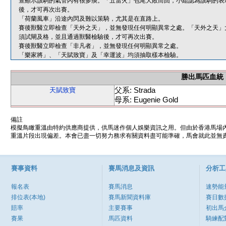
查顯示該駒的氣管內有很多痰。「五雷火」包尾大敗而回，小組認為該駒的表
後，才可再次出賽。
「荷蘭風車」沿途內閃及難以策騎，尤其是在直路上。
賽後獸醫立即檢查「天外之天」，並無發現任何明顯異常之處。「天外之天」
須試閘及格，並且通過獸醫檢驗後，才可再次出賽。
賽後獸醫立即檢查「非凡者」，並無發現任何明顯異常之處。
「樂家將」、「天賦致寶」及「幸運波」均須抽取樣本檢驗。
勝出馬匹血統
父系: Strada
天賦致寶
母系: Eugenie Gold
備註
模擬鳥瞰重溫由特約供應商提供，供馬迷作個人娛樂資訊之用。但由於香港馬場
重溫片段出現偏差。本會已盡一切努力務求有關資料盡可能準確，馬會就此並無責
賽事資料
賽馬消息及資訊
分析工
報名表
賽馬消息
速勢能
排位表(本地)
賽馬新聞資料庫
賽日數
賠率
主要賽事
初出馬
賽果
馬匹資料
騎練配