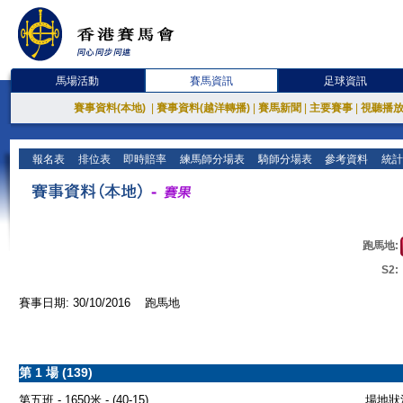
馬場活動
賽馬資訊
足球資訊
賽事資料(本地)
|
賽事資料(越洋轉播)
|
賽馬新聞
|
主要賽事
|
視聽播
報名表
排位表
即時賠率
練馬師分場表
騎師分場表
參考資料
統計
跑馬地:
S2:
賽事日期: 30/10/2016 跑馬地
第 1 場 (139)
第五班 - 1650米 - (40-15)
場地狀況