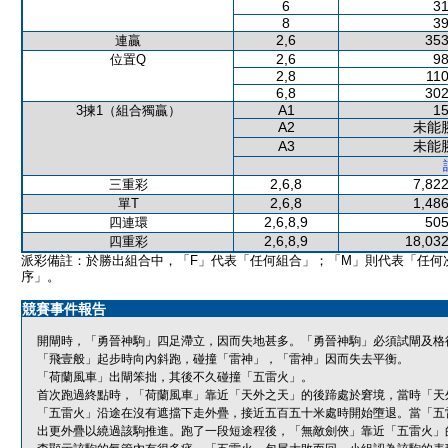
6
31
8
39
2,6
353
連贏
2,6
98
位置Q
2,8
110
6,8
302
A1
15
3揀1（組合獨贏）
A2
未能
A3
未能
2,6,8
7,822
三重彩
2,6,8
1,486
單T
2,6,8,9
505
四連環
2,6,8,9
18,032
四重彩
派彩備註：於勝出組合中，「F」代表「任何組合」；「M」則代表「任何
序」。
競賽事件報告
開閘時，「勇晉神駒」四足滯立，因而失地甚多。「勇晉神駒」必須試閘及格
「飛壹般」起步時向內斜跑，碰撞「雷神」，「雷神」因而失去平衡。
「荷蘭風車」出閘笨拙，其後不久碰撞「五雷火」。
首次跑過終點時，「荷蘭風車」靠近「天外之天」的後蹄處於窘境，當時「天
「五雷火」沿途在沒有遮擋下走外疊，接近五百五十米處時開始墮退。當「五
出更外疊以繞過該駒推進。跑了一段短途程後，「無敵劍俠」靠近「五雷火」