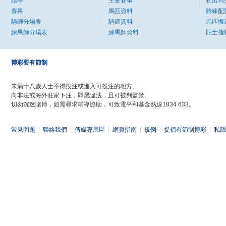
賠率
主要賽事
初出馬
賽果
馬匹資料
騎練配
騎師分場表
騎師資料
馬匹搬
練馬師分場表
練馬師資料
貼士指
博彩要有節制
未滿十八歲人士不得投注或進入可投注的地方。
向非法或海外莊家下注，即屬違法，且可被判監禁。
切勿沉迷賭博，如需尋求輔導協助，可致電平和基金熱線1834 633。
常見問題
|
聯絡我們
|
傳媒專用區
|
網頁指南
|
規例
|
提倡有節制博彩
|
私隱