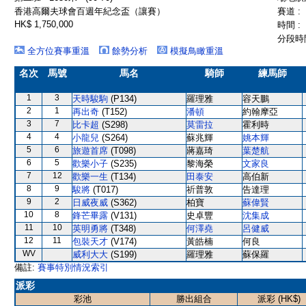
香港高爾夫球會百週年紀念盃（讓賽）
賽道 :
HK$ 1,750,000
時間 :
分段時間
全方位賽事重溫
餘勢分析
模擬鳥瞰重溫
名次
馬號
馬名
騎師
練馬師
1
3
天時駿駒
(P134)
羅理雅
容天鵬
2
1
再出奇
(T152)
潘頓
約翰摩亞
3
7
比卡超
(S298)
莫雷拉
霍利時
4
4
小龍兒
(S264)
蘇兆輝
姚本輝
5
6
旅遊首席
(T098)
蔣嘉琦
葉楚航
6
5
歡樂小子
(S235)
黎海榮
文家良
7
12
歡樂一生
(T134)
田泰安
高伯新
8
9
駿將
(T017)
祈普敦
告達理
9
2
日威夜威
(S362)
柏寶
蘇偉賢
10
8
鋒芒畢露
(V131)
史卓豐
沈集成
11
10
英明勇將
(T348)
何澤堯
呂健威
12
11
包裝天才
(V174)
黃皓楠
何良
WV
威利大大
(S199)
羅理雅
蘇保羅
備註:
賽事特別情況索引
派彩
彩池
勝出組合
派彩 (HK$)