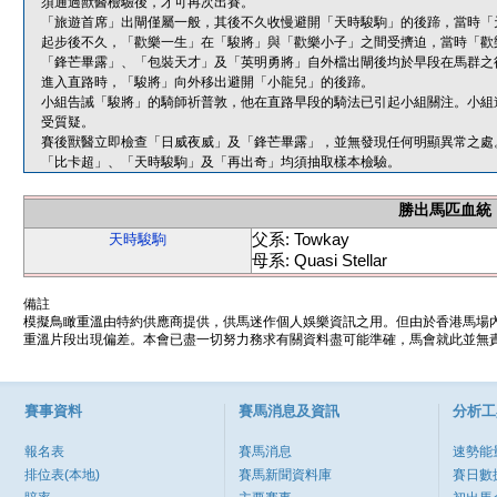
須通過獸醫檢驗後，才可再次出賽。
「旅遊首席」出閘僅屬一般，其後不久收慢避開「天時駿駒」的後蹄，當時「
起步後不久，「歡樂一生」在「駿將」與「歡樂小子」之間受擠迫，當時「歡
「鋒芒畢露」、「包裝天才」及「英明勇將」自外檔出閘後均於早段在馬群之
進入直路時，「駿將」向外移出避開「小龍兒」的後蹄。
小組告誡「駿將」的騎師祈普敦，他在直路早段的騎法已引起小組關注。小組
受質疑。
賽後獸醫立即檢查「日威夜威」及「鋒芒畢露」，並無發現任何明顯異常之處
「比卡超」、「天時駿駒」及「再出奇」均須抽取樣本檢驗。
勝出馬匹血統
父系: Towkay
天時駿駒
母系: Quasi Stellar
備註
模擬鳥瞰重溫由特約供應商提供，供馬迷作個人娛樂資訊之用。但由於香港馬場
重溫片段出現偏差。本會已盡一切努力務求有關資料盡可能準確，馬會就此並無責
賽事資料
賽馬消息及資訊
分析工
報名表
賽馬消息
速勢能
排位表(本地)
賽馬新聞資料庫
賽日數