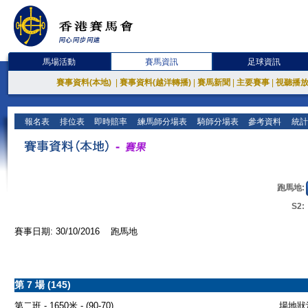
馬場活動
賽馬資訊
足球資訊
賽事資料(本地)
|
賽事資料(越洋轉播)
|
賽馬新聞
|
主要賽事
|
視聽播
報名表
排位表
即時賠率
練馬師分場表
騎師分場表
參考資料
統計
跑馬地:
S2:
賽事日期: 30/10/2016 跑馬地
第 7 場 (145)
第二班 - 1650米 - (90-70)
場地狀況