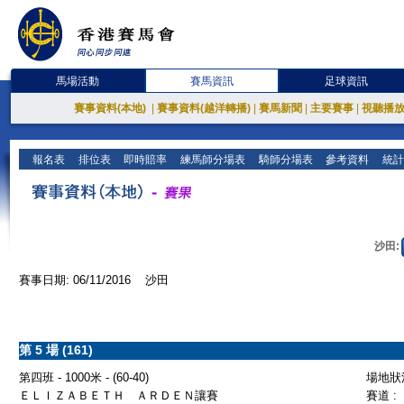
馬場活動
賽馬資訊
足球資訊
賽事資料(本地)
|
賽事資料(越洋轉播)
|
賽馬新聞
|
主要賽事
|
視聽播
報名表
排位表
即時賠率
練馬師分場表
騎師分場表
參考資料
統計
沙田:
賽事日期: 06/11/2016 沙田
第 5 場 (161)
第四班 - 1000米 - (60-40)
場地狀況
ＥＬＩＺＡＢＥＴＨ ＡＲＤＥＮ讓賽
賽道 :