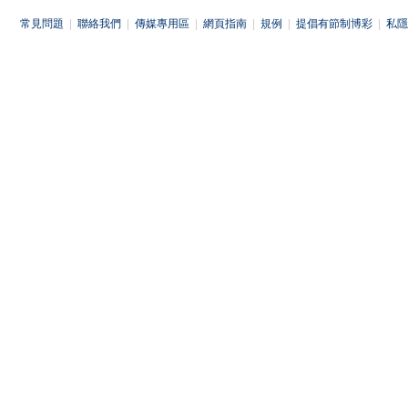
常見問題
|
聯絡我們
|
傳媒專用區
|
網頁指南
|
規例
|
提倡有節制博彩
|
私隱