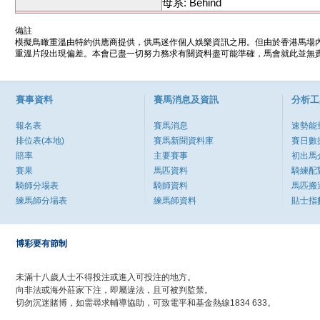
母系: Behind
備註
模擬鳥瞰重溫由特約供應商提供，供馬迷作個人娛樂資訊之用。但由於香港馬場
重溫片段出現偏差。本會已盡一切努力務求有關資料盡可能準確，馬會就此並無責
賽事資料
賽馬消息及資訊
分析工
報名表
賽馬消息
速勢能
排位表(本地)
賽馬新聞資料庫
賽日數
賠率
主要賽事
初出馬
賽果
馬匹資料
騎練配
騎師分場表
騎師資料
馬匹搬
練馬師分場表
練馬師資料
貼士指
博彩要有節制
未滿十八歲人士不得投注或進入可投注的地方。
向非法或海外莊家下注，即屬違法，且可被判監禁。
切勿沉迷賭博，如需尋求輔導協助，可致電平和基金熱線1834 633。