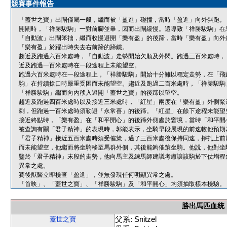
競賽事件報告
「蓋世之寶」出閘僅屬一般，繼而被「盈進」碰撞，當時「盈進」向外斜跑。
開閘時，「祥勝駿駒」一對前腳並舉，因而出閘緩慢。這導致「祥勝駿駒」在
「自動波」出閘笨拙，繼而收慢避開「樂有盈」的後蹄，當時「樂有盈」向外
「樂有盈」於躍出時失去右前蹄的蹄鐵。
趨近及跑過六百米處時，「自動波」走勢開始欠順及外閃。跑過三百米處時，
近及跑過一百米處時在一段途程上未能望空。
跑過六百米處時在一段途程上，「祥勝駿駒」開始十分難以穩定走勢，在「飛
駒」在持續搶口時嚴重受困而未能望空。趨近及跑過二百米處時，「祥勝駿駒
「祥勝駿駒」繼而向內移入避開「蓋世之寶」的後蹄以望空。
趨近及跑過四百米處時以及接近三米處時，「紅星」兩度在「樂有盈」外側緊
刺，但跑過一百米處時須勒避「永常喜」的後蹄。「紅星」在餘下途程未能望
接近終點時，「樂有盈」在「和平開心」的後蹄外側處於窘境，當時「和平開
被查詢有關「君子精神」的表現時，郭能表示，坐騎早段展現的前速較他預期
「君子精神」接近五百米處時須受催策，過了三百米處後保持同速，掙扎上前
而未能望空，他繼而將坐騎移至馬群外側，其後能夠催策坐騎。他說，他對坐
鑒於「君子精神」末段的走勢，他向馬主及練馬師建議考慮讓該駒於下仗增程
異常之處。
賽後獸醫立即檢查「盈進」，並無發現任何明顯異常之處。
「首映」、「蓋世之寶」、「祥勝駿駒」及「和平開心」均須抽取樣本檢驗。
勝出馬匹血統
父系: Snitzel
蓋世之寶