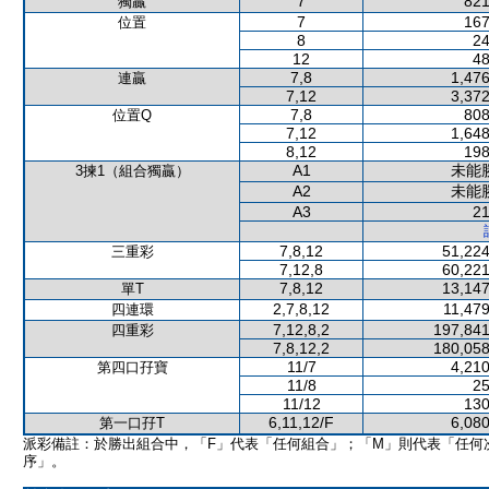
7
821
獨贏
7
167
位置
8
24
12
48
7,8
1,476
連贏
7,12
3,372
7,8
808
位置Q
7,12
1,648
8,12
198
A1
未能
3揀1（組合獨贏）
A2
未能
A3
21
7,8,12
51,224
三重彩
7,12,8
60,221
7,8,12
13,147
單T
2,7,8,12
11,479
四連環
7,12,8,2
197,841
四重彩
7,8,12,2
180,058
11/7
4,210
第四口孖寶
11/8
25
11/12
130
6,11,12/F
6,080
第一口孖T
派彩備註：於勝出組合中，「F」代表「任何組合」；「M」則代表「任何
序」。