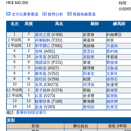
HK$ 840,000
時間 :
分段時間
全方位賽事重溫
餘勢分析
模擬鳥瞰重溫
名次
馬號
馬名
騎師
練馬師
1
7
蓋世之寶
(V306)
祈普敦
約翰摩亞
8
2 平頭馬
祥勝駿駒
(T331)
蔣嘉琦
何良
12
2 平頭馬
和平開心
(T091)
黃皓楠
方嘉柏
4
2
首映
(A051)
莫雷拉
蔡約翰
5
10
永常喜
(V107)
巫顯東
李易達
6
9
飛躍成功
(P231)
韋達
鄭俊偉
7
3
自動波
(A027)
羅理雅
沈集成
8
4
樂有盈
(V252)
田泰安
文家良
9
6
當旺財
(V259)
柏寶
徐雨石
10
11
名馬
(CM273)
何澤堯
告達理
1
11 平頭馬
君子精神
(V274)
郭能
蘇偉賢
5
11 平頭馬
紅星
(V273)
史卓豐
葉楚航
13
13
駿擊快車
(T168)
黎海榮
姚本輝
14
14
盈進
(V283)
蔡明紹
告東尼
備註:
賽事特別情況索引
派彩
彩池
勝出組合
派彩 (HK$)