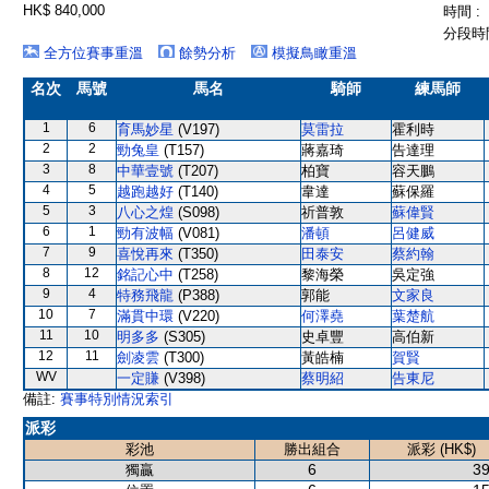
HK$ 840,000
時間 :
分段時間
全方位賽事重溫
餘勢分析
模擬鳥瞰重溫
名次
馬號
馬名
騎師
練馬師
1
6
育馬妙星
(V197)
莫雷拉
霍利時
2
2
勁兔皇
(T157)
蔣嘉琦
告達理
3
8
中華壹號
(T207)
柏寶
容天鵬
4
5
越跑越好
(T140)
韋達
蘇保羅
5
3
八心之煌
(S098)
祈普敦
蘇偉賢
6
1
勁有波幅
(V081)
潘頓
呂健威
7
9
喜悅再來
(T350)
田泰安
蔡約翰
8
12
銘記心中
(T258)
黎海榮
吳定強
9
4
特務飛龍
(P388)
郭能
文家良
10
7
滿貫中環
(V220)
何澤堯
葉楚航
11
10
明多多
(S305)
史卓豐
高伯新
12
11
劍凌雲
(T300)
黃皓楠
賀賢
WV
一定賺
(V398)
蔡明紹
告東尼
備註:
賽事特別情況索引
派彩
彩池
勝出組合
派彩 (HK$)
6
39
獨贏