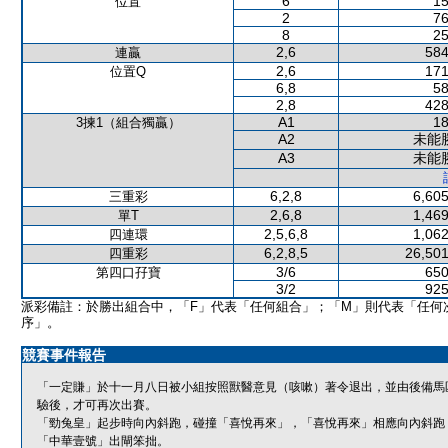
6
15
位置
2
76
8
25
2,6
584
連贏
2,6
171
位置Q
6,8
58
2,8
428
A1
18
3揀1（組合獨贏）
A2
未能
A3
未能
6,2,8
6,605
三重彩
2,6,8
1,469
單T
2,5,6,8
1,062
四連環
6,2,8,5
26,501
四重彩
3/6
650
第四口孖寶
3/2
925
派彩備註：於勝出組合中，「F」代表「任何組合」；「M」則代表「任何
序」。
競賽事件報告
「一定賺」於十一月八日被小組按照獸醫意見（咳嗽）著令退出，並由後備馬
驗後，才可再次出賽。
「勁兔皇」起步時向內斜跑，碰撞「喜悅再來」，「喜悅再來」相應向內斜跑
「中華壹號」出閘笨拙。