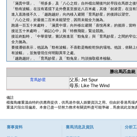
「滿貫中環」、「明多多」及「八心之煌」自外檔出閘後均於早段在馬群之後
「勁有波幅」在沒有遮擋下走外疊直至接近八百米處，其後「劍凌雲」在沒有
進入直路後不久，「越跑越好」向內移入避開「育馬妙星」的後蹄以望空。
「八心之煌」於最後二百米未能望空，因而未能全力施為。
跑過一百五十米處時，「滿貫中環」向外移出避開「喜悅再來」的後蹄，當時
接近五十米處時，「銘記心中」與「特務飛龍」緊迫競跑。
接近終點時，「中華壹號」嘗試推進至「勁兔皇」與「育馬妙星」之間的窄位
全力施為。
賽後潘頓表示，他認為「勁有波幅」不喜歡是晚較乾快的場地。他說，坐騎上
有波幅」，並無發現任何明顯異常之處。
「越跑越好」、「育馬妙星」及「勁兔皇」均須抽取樣本檢驗。
勝出馬匹血統
父系: Jet Spur
育馬妙星
母系: Like The Wind
備註
模擬鳥瞰重溫由特約供應商提供，供馬迷作個人娛樂資訊之用。但由於香港馬場
重溫片段出現偏差。本會已盡一切努力務求有關資料盡可能準確，馬會就此並無責
賽事資料
賽馬消息及資訊
分析工