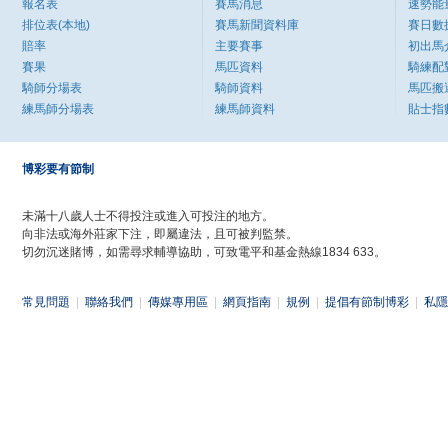
報名表
賽馬消息
速勢能
排位表(本地)
賽馬新聞資料庫
賽日數
賠率
主要賽事
初出馬
賽果
馬匹資料
騎練配
騎師分場表
騎師資料
馬匹搬
練馬師分場表
練馬師資料
貼士指
博彩要有節制
未滿十八歲人士不得投注或進入可投注的地方。
向非法或海外莊家下注，即屬違法，且可被判監禁。
切勿沉迷賭博，如需尋求輔導協助，可致電平和基金熱線1834 633。
常見問題
|
聯絡我們
|
傳媒專用區
|
網頁指南
|
規例
|
提倡有節制博彩
|
私隱