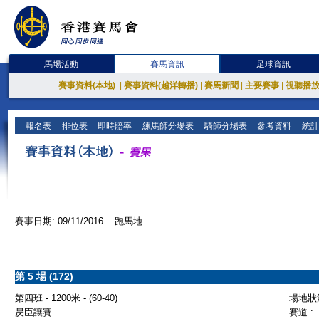
馬場活動
賽馬資訊
足球資訊
賽事資料(本地)
|
賽事資料(越洋轉播)
|
賽馬新聞
|
主要賽事
|
視聽播
報名表
排位表
即時賠率
練馬師分場表
騎師分場表
參考資料
統計
賽事日期: 09/11/2016 跑馬地
第 5 場 (172)
第四班 - 1200米 - (60-40)
場地狀況
昃臣讓賽
賽道 :