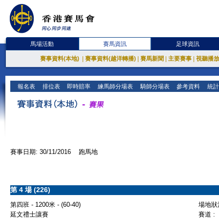
馬場活動
賽馬資訊
足球資訊
賽事資料(本地)
|
賽事資料(越洋轉播)
|
賽馬新聞
|
主要賽事
|
視聽播
報名表
排位表
即時賠率
練馬師分場表
騎師分場表
參考資料
統計
賽事日期: 30/11/2016 跑馬地
第 4 場 (226)
第四班 - 1200米 - (60-40)
場地狀況
延文禮士讓賽
賽道 :