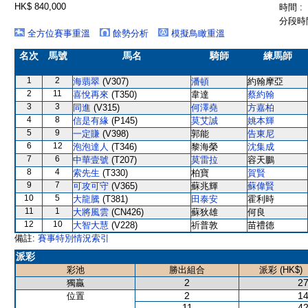
HK$ 840,000
時間 :
分段時間
全方位賽事重溫
餘勢分析
模擬鳥瞰重溫
名次
馬號
馬名
騎師
練馬師
1
2
海翡翠
(V307)
潘頓
約翰摩亞
2
11
喜悅再來
(T350)
韋達
蔡約翰
3
3
同進
(V315)
何澤堯
方嘉柏
4
8
信是有緣
(P145)
莫艾誠
姚本輝
5
9
一定賺
(V398)
郭能
告東尼
6
12
泡泡達人
(T346)
黎海榮
沈集成
7
6
中華壹號
(T207)
莫雷拉
容天鵬
8
4
索先生
(T330)
柏寶
賀賢
9
7
可攻可守
(V365)
蘇兆輝
蘇偉賢
10
5
大龍騰
(T381)
田泰安
霍利時
11
1
大將風雲
(CN426)
蘇狄雄
何良
12
10
大智大慧
(V228)
祈普敦
苗禮德
備註:
賽事特別情況索引
派彩
彩池
勝出組合
派彩 (HK$)
2
27
獨贏
2
14
位置
11
42