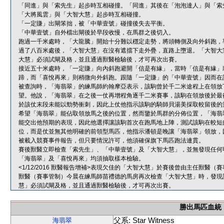
「同進」與「索先生」起步時互相碰撞。「同進」其後在「泡泡達人」與「索
「大將風雲」與「大智大慧」起步時互相碰撞。
「一定賺」出閘笨拙，被「中華壹號」碰撞後失去平衡。
「中華壹號」自外檔出閘後於早段收慢，在馬群之後切入。
跑過一千米處時，「大龍騰」開始十分難以穩定走勢，將頭轉側及向外斜跑，
過了八百米處後，「大智大慧」在沒有遮擋下走外疊，直路上墮退。「大智大
大慧」必須試閘及格，並且通過獸醫檢驗後，才可再次出賽。
接近五十米處時，「一定賺」向內斜跑避開「信是有緣」，當時「信是有緣」
蹄，而「喜悅再來」則稍微向外斜跑。跟隨「一定賺」的「中華壹號」因而在
被查詢時，「海翡翠」的練馬師約翰摩亞表示，該駒曾於千二米途程上在領放
望。他說，「海翡翠」在之後一仗再增程角逐千二米賽事，該駒在領放後於最
於該仗末段未能以勁勢衝刺，因此上仗他指示該駒的騎師貝湯美採取較留後的
希望「海翡翠」能佔取領放馬之後的位置，然而鑒於馬群的分佈位置，「海翡
能交出他預期的表現，因此他選擇讓該駒首次在跑馬地上陣，測試該駒在較短
位，而是仗並無其他明確的前領型馬匹，他指示潘頓是晚讓「海翡翠」領放，
被載入競賽事件報告，但只要情況許可，他須確保旗下馬匹跑法連貫。
賽後獸醫立即檢查「索先生」、「中華壹號」及「大智大慧」，並無發現任何
「海翡翠」及「喜悅再來」均須抽取樣本檢驗。
<1/12/2016 獸醫報告增補>表現欠佳的「大智大慧」於賽後曾由主任獸
獸醫（賽事管制）今晨在練馬師苗禮德的馬房再次檢查「大智大慧」時，發現
慧」必須試閘及格，並且通過獸醫檢驗後，才可再次出賽。
勝出馬匹血統
父系: Star Witness
海翡翠