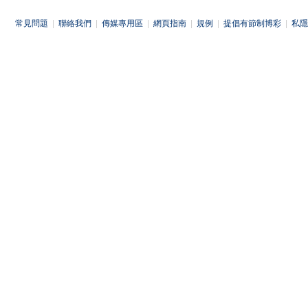
常見問題
|
聯絡我們
|
傳媒專用區
|
網頁指南
|
規例
|
提倡有節制博彩
|
私隱