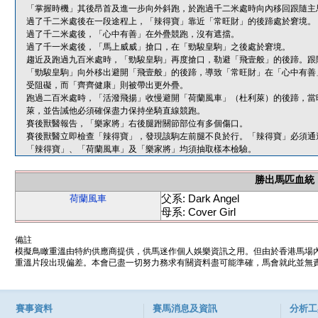
「掌握時機」其後昂首及進一步向外斜跑，於跑過千二米處時向內移回跟隨主
過了千二米處後在一段途程上，「辣得寶」靠近「常旺財」的後蹄處於窘境。
過了千二米處後，「心中有善」在外疊競跑，沒有遮擋。
過了千一米處後，「馬上威威」搶口，在「勁駿皇駒」之後處於窘境。
趨近及跑過九百米處時，「勁駿皇駒」再度搶口，勒避「飛壹般」的後蹄。跟
「勁駿皇駒」向外移出避開「飛壹般」的後蹄，導致「常旺財」在「心中有善
受阻礙，而「齊齊健康」則被帶出更外疊。
跑過二百米處時，「活潑飛揚」收慢避開「荷蘭風車」（杜利萊）的後蹄，當
萊，並告誡他必須確保盡力保持坐騎直線競跑。
賽後獸醫報告，「樂家將」右後腿跗關節部位有多個傷口。
賽後獸醫立即檢查「辣得寶」，發現該駒左前腿不良於行。「辣得寶」必須通
「辣得寶」、「荷蘭風車」及「樂家將」均須抽取樣本檢驗。
勝出馬匹血統
父系: Dark Angel
荷蘭風車
母系: Cover Girl
備註
模擬鳥瞰重溫由特約供應商提供，供馬迷作個人娛樂資訊之用。但由於香港馬場
重溫片段出現偏差。本會已盡一切努力務求有關資料盡可能準確，馬會就此並無責
賽事資料
賽馬消息及資訊
分析工