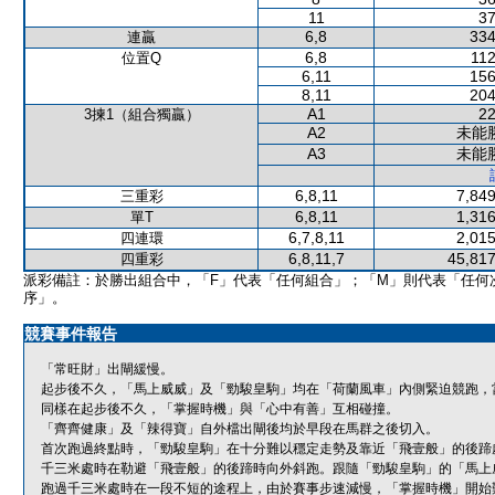
11
37
6,8
334
連贏
6,8
112
位置Q
6,11
156
8,11
204
A1
22
3揀1（組合獨贏）
A2
未能
A3
未能
6,8,11
7,849
三重彩
6,8,11
1,316
單T
6,7,8,11
2,015
四連環
6,8,11,7
45,817
四重彩
派彩備註：於勝出組合中，「F」代表「任何組合」；「M」則代表「任何
序」。
競賽事件報告
「常旺財」出閘緩慢。
起步後不久，「馬上威威」及「勁駿皇駒」均在「荷蘭風車」內側緊迫競跑，
同樣在起步後不久，「掌握時機」與「心中有善」互相碰撞。
「齊齊健康」及「辣得寶」自外檔出閘後均於早段在馬群之後切入。
首次跑過終點時，「勁駿皇駒」在十分難以穩定走勢及靠近「飛壹般」的後蹄
千三米處時在勒避「飛壹般」的後蹄時向外斜跑。跟隨「勁駿皇駒」的「馬上
跑過千三米處時在一段不短的途程上，由於賽事步速減慢，「掌握時機」開始