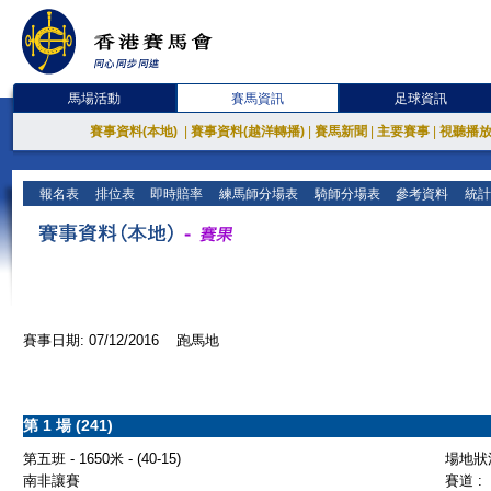
馬場活動
賽馬資訊
足球資訊
賽事資料(本地)
|
賽事資料(越洋轉播)
|
賽馬新聞
|
主要賽事
|
視聽播
報名表
排位表
即時賠率
練馬師分場表
騎師分場表
參考資料
統計
賽事日期: 07/12/2016 跑馬地
第 1 場 (241)
第五班 - 1650米 - (40-15)
場地狀況
南非讓賽
賽道 :