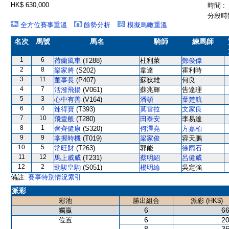
HK$ 630,000
時間 :
分段時間
全方位賽事重溫
餘勢分析
模擬鳥瞰重溫
名次
馬號
馬名
騎師
練馬師
1
6
荷蘭風車
(T288)
杜利萊
鄭俊偉
2
8
樂家將
(S202)
韋達
霍利時
3
11
董事長
(P407)
蘇狄雄
何良
4
7
活潑飛揚
(V061)
蘇兆輝
告達理
5
3
心中有善
(V164)
潘頓
葉楚航
6
4
辣得寶
(T393)
莫雷拉
文家良
7
10
飛壹般
(T280)
田泰安
李易達
8
1
齊齊健康
(S320)
何澤堯
方嘉柏
9
9
掌握時機
(T019)
梁家俊
容天鵬
10
5
常旺財
(T263)
郭能
徐雨石
11
12
馬上威威
(T231)
蔡明紹
呂健威
12
2
勁駿皇駒
(S051)
楊明綸
吳定強
備註:
賽事特別情況索引
派彩
彩池
勝出組合
派彩 (HK$)
6
66
獨贏
6
20
位置
8
36