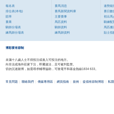
報名表
賽馬消息
速勢能
排位表(本地)
賽馬新聞資料庫
賽日數
賠率
主要賽事
初出馬
賽果
馬匹資料
騎練配
騎師分場表
騎師資料
馬匹搬
練馬師分場表
練馬師資料
貼士指
博彩要有節制
未滿十八歲人士不得投注或進入可投注的地方。
向非法或海外莊家下注，即屬違法，且可被判監禁。
切勿沉迷賭博，如需尋求輔導協助，可致電平和基金熱線1834 633。
常見問題
|
聯絡我們
|
傳媒專用區
|
網頁指南
|
規例
|
提倡有節制博彩
|
私隱