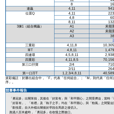
8
16
4,11
941
連贏
4,11
223
位置Q
4,8
60
8,11
132
A1
未能
3揀1（組合獨贏）
A2
未能
A3
38
4,11,8
10,305
三重彩
4,8,11
1,479
單T
4,5,8,11
2,938
四連環
4,11,8,5
70,156
四重彩
2/4
710
第三口孖寶
2/11
264
1,2,3/4,8,11
40,589
第一口孖T
派彩備註：於勝出組合中，「F」代表「任何組合」；「M」則代表「任何
序」。
競賽事件報告
「勇冠多」出閘笨拙，其後在「好富有」與「和平開心」之間受擠迫，當時「
「好富有」、「有禮」及「執子之手」均在「和平開心」與「勁風」之間緊迫
「歡悅星」自大外檔出閘後於早段在馬群之後切入。
跑過八百米處時，「勇冠多」在收慢之際搶口。