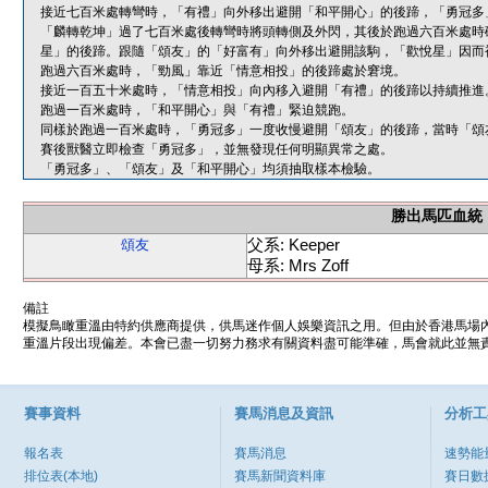
接近七百米處轉彎時，「有禮」向外移出避開「和平開心」的後蹄，「勇冠多
「麟轉乾坤」過了七百米處後轉彎時將頭轉側及外閃，其後於跑過六百米處時
星」的後蹄。跟隨「頌友」的「好富有」向外移出避開該駒，「歡悅星」因而
跑過六百米處時，「勁風」靠近「情意相投」的後蹄處於窘境。
接近一百五十米處時，「情意相投」向內移入避開「有禮」的後蹄以持續推進
跑過一百米處時，「和平開心」與「有禮」緊迫競跑。
同樣於跑過一百米處時，「勇冠多」一度收慢避開「頌友」的後蹄，當時「頌
賽後獸醫立即檢查「勇冠多」，並無發現任何明顯異常之處。
「勇冠多」、「頌友」及「和平開心」均須抽取樣本檢驗。
勝出馬匹血統
父系: Keeper
頌友
母系: Mrs Zoff
備註
模擬鳥瞰重溫由特約供應商提供，供馬迷作個人娛樂資訊之用。但由於香港馬場
重溫片段出現偏差。本會已盡一切努力務求有關資料盡可能準確，馬會就此並無責
賽事資料
賽馬消息及資訊
分析工
報名表
賽馬消息
速勢能
排位表(本地)
賽馬新聞資料庫
賽日數