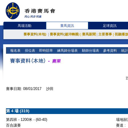
馬場活動
賽馬資訊
足球資訊
賽事資料(本地)
|
賽事資料(越洋轉播)
|
賽馬新聞
|
主要賽事
|
視聽播
報名表
排位表
即時賠率
練馬師分場表
騎師分場表
參考資料
統計
賽事日期: 08/01/2017 沙田
第 4 場 (319)
第四班 - 1200米 - (60-40)
場地狀況
百合讓賽
賽道 :