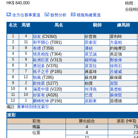
HK$ 840,000
時間 :
分段時間
全方位賽事重溫
餘勢分析
模擬鳥瞰重溫
名次
馬號
馬名
騎師
練馬師
1
4
頌友
(CN360)
祈普敦
霍利時
2
11
和平開心
(T091)
田泰安
方嘉柏
3
8
有禮
(T359)
潘頓
約翰摩亞
4
5
情意相投
(T364)
莫艾誠
吳定強
5
9
歐洲巨星
(V313)
楊明綸
鄭俊偉
6
3
勇冠多
(V376)
莫雷拉
徐雨石
7
7
執子之手
(P185)
蔣嘉琦
呂健威
8
12
勁風
(T285)
蘇兆輝
蘇保羅
9
2
歡悅星
(S277)
柏寶
賀賢
10
6
滿貫中環
(V220)
何澤堯
葉楚航
11
10
好富有
(A026)
巴度
蘇偉賢
12
1
麟轉乾坤
(P156)
巫顯東
苗禮德
備註:
賽事特別情況索引
派彩
彩池
勝出組合
派彩 (HK$)
4
75
獨贏
4
23
位置
11
44