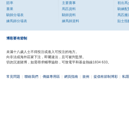
賠率
主要賽事
初出馬
賽果
馬匹資料
騎練配
騎師分場表
騎師資料
馬匹搬
練馬師分場表
練馬師資料
貼士指
博彩要有節制
未滿十八歲人士不得投注或進入可投注的地方。
向非法或海外莊家下注，即屬違法，且可被判監禁。
切勿沉迷賭博，如需尋求輔導協助，可致電平和基金熱線1834 633。
常見問題
|
聯絡我們
|
傳媒專用區
|
網頁指南
|
規例
|
提倡有節制博彩
|
私隱