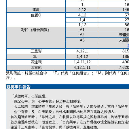
1
16
4,12
146
連贏
4,12
57
位置Q
1,4
27
1,12
86
A1
16
3揀1（組合獨贏）
A2
未能
A3
未能
4,12,1
815
三重彩
1,4,12
185
單T
1,4,11,12
490
四連環
4,12,1,11
7,620
四重彩
派彩備註：於勝出組合中，「F」代表「任何組合」；「M」則代表「任何
序」。
競賽事件報告
「威德將軍」出閘緩慢。
「銘記心中」與「心中有善」起步時互相碰撞。
「天工駿駒」躍出時在「馬來之珍」與「哈哈笑」之間受擠迫，當時「哈哈笑
「心中有善」及「白玉凱旋」自外檔出閘後均於早段在馬群之後切入。
首次趨近終點時，「歐洲之星」在收慢以取得遮擋之際數度昂首，跑過千五米
首次跑過終點後在一段途程上，「富貴榮華」在走外疊後收慢之際難以穩定走
跑過千三米處時，「富貴榮華」與「威德將軍」互相碰撞。