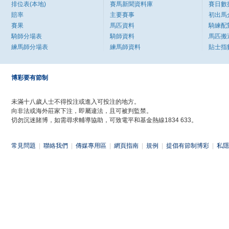
排位表(本地)
賽馬新聞資料庫
賽日數
賠率
主要賽事
初出馬
賽果
馬匹資料
騎練配
騎師分場表
騎師資料
馬匹搬
練馬師分場表
練馬師資料
貼士指
博彩要有節制
未滿十八歲人士不得投注或進入可投注的地方。
向非法或海外莊家下注，即屬違法，且可被判監禁。
切勿沉迷賭博，如需尋求輔導協助，可致電平和基金熱線1834 633。
常見問題
|
聯絡我們
|
傳媒專用區
|
網頁指南
|
規例
|
提倡有節制博彩
|
私隱