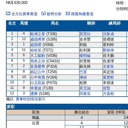
HK$ 630,000
時間 :
分段時間
全方位賽事重溫
餘勢分析
模擬鳥瞰重溫
名次
馬號
馬名
騎師
練馬師
1
4
歐洲之星
(T336)
莫雷拉
沈集成
2
12
威德將軍
(S286)
史卓豐
苗禮德
3
1
超甜橙
(V058)
郭能
霍利時
4
11
哈哈笑
(T071)
杜利萊
鄭俊偉
5
6
天工駿駒
(V036)
楊明綸
容天鵬
6
5
馬來之珍
(CN416)
祈普敦
告達理
7
2
富貴榮華
(P324)
蘇兆輝
文家良
8
8
銘記心中
(T258)
巴度
吳定強
9
10
心中有善
(V164)
潘頓
葉楚航
10
7
白玉凱旋
(P070)
柏寶
李易達
11
9
幸運波
(T130)
莫艾誠
賀賢
12
3
通勝
(S246)
田泰安
方嘉柏
備註:
賽事特別情況索引
派彩
彩池
勝出組合
派彩 (HK$)
4
24
獨贏
4
12
位置
12
27