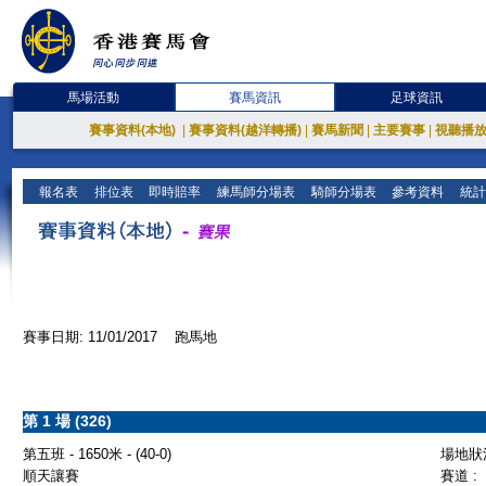
馬場活動
賽馬資訊
足球資訊
賽事資料(本地)
|
賽事資料(越洋轉播)
|
賽馬新聞
|
主要賽事
|
視聽播
報名表
排位表
即時賠率
練馬師分場表
騎師分場表
參考資料
統計
賽事日期: 11/01/2017 跑馬地
第 1 場 (326)
第五班 - 1650米 - (40-0)
場地狀況
順天讓賽
賽道 :