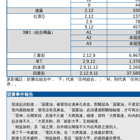
9
44
2,12
330
連贏
2,12
137
位置Q
2,9
78
9,12
457
A1
18
3揀1（組合獨贏）
A2
未能
A3
未能
2,12,9
6,867
三重彩
2,9,12
1,370
單T
2,9,11,12
2,265
四連環
2,12,9,11
37,580
四重彩
派彩備註：於勝出組合中，「F」代表「任何組合」；「M」則代表「任何
序」。
競賽事件報告
抵達起步點後，「菠蘿油」被發現右邊鼻孔有血。獸醫認為「菠蘿油」不適宜
受內窺鏡檢查，發現沒有流鼻血。「菠蘿油」必須通過獸醫檢驗後，才可再次
「雷神」出閘笨拙，其後不久被「大將風速」碰撞，當時「大將風速」向內斜
起步後不久，「大眾良駒」與「銀影大亨」互相碰撞。
「精益旅程」及「福之寶」自外檔出閘後不久均在馬群之後切入。
過了千一米處後，「電訊大炮」在「大將風速」之後處於窘境。
跑過七百米處時，「精益旅程」靠近「銀影大亨」的後蹄處於窘境。