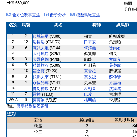
HK$ 630,000
時間 :
分段時間
全方位賽事重溫
餘勢分析
模擬鳥瞰重溫
名次
馬號
馬名
騎師
練馬師
1
2
銀城福星
(V088)
柏寶
約翰摩亞
2
12
勝捷勝
(CN156)
田泰安
吳定強
3
9
電訊大炮
(V144)
何澤堯
徐雨石
4
11
大將風速
(S251)
蘇兆輝
何良
5
3
大眾良駒
(P208)
郭能
文家良
6
5
精益旅程
(S389)
杜利萊
葉楚航
7
10
福之寶
(T429)
莫雷拉
蘇保羅
8
8
銀影大亨
(T161)
莫艾誠
蘇偉賢
9
4
永恆光輝
(V141)
史卓豐
方嘉柏
10
1
魔幻神駿
(V317)
巫顯東
沈集成
11
7
雷神
(T133)
巴度
告達理
WV-A
6
菠蘿油
(V015)
楊明綸
李易達
備註:
賽事特別情況索引
派彩
彩池
勝出組合
派彩 (HK$)
2
34
獨贏
2
15
位置
12
51