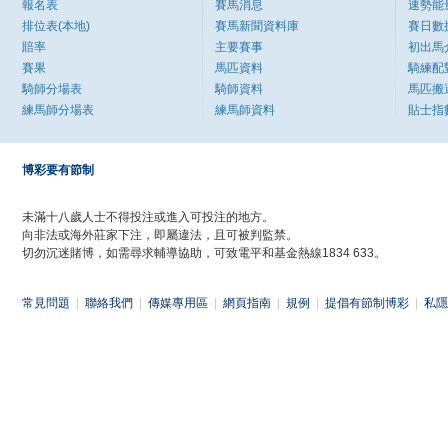
報名表
賽馬消息
速勢能
排位表(本地)
賽馬新聞資料庫
賽日數
賠率
主要賽事
初出馬
賽果
馬匹資料
騎練配
騎師分場表
騎師資料
馬匹搬
練馬師分場表
練馬師資料
貼士指
博彩要有節制
未滿十八歲人士不得投注或進入可投注的地方。
向非法或海外莊家下注，即屬違法，且可被判監禁。
切勿沉迷賭博，如需尋求輔導協助，可致電平和基金熱線1834 633。
常見問題
|
聯絡我們
|
傳媒專用區
|
網頁指南
|
規例
|
提倡有節制博彩
|
私隱