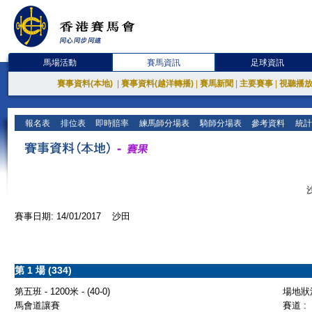
馬場活動
賽馬資訊
足球資訊
賽事資料(本地)
|
賽事資料(越洋轉播)
|
賽馬新聞
|
主要賽事
|
視聽播
報名表
排位表
即時賠率
練馬師分場表
騎師分場表
參考資料
統計
賽事日期: 14/01/2017 沙田
第 1 場 (334)
第五班 - 1200米 - (40-0)
場地狀況
馬會道讓賽
賽道 :