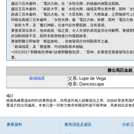
趨近六百米處時，「電訊大炮」在「永恆光輝」的後軀內側緊迫競跑。
趨近五百米處時，「銀影大亨」被「永恆光輝」碰撞及帶出更外疊，當時「永
跑過三百米處時，「電訊大炮」在「大眾良駒」與「大將風速」之間無路可上
同樣在跑過三百米處時，「永恆光輝」被「電訊大炮」挨擦，當時「電訊大炮
「銀影大亨」及「魔幻神駿」沿途均在外疊競跑，沒有遮擋。
賽後莫雷拉表示，他未能就「福之寶」令人失望的表現提供任何解釋。賽後獸
於該駒煩躁不安，因而未能替牠進行內窺鏡檢查。
賽後獸醫立即檢查「精益旅程」，並無發現任何明顯異常之處。
「銀城福星」及「勝捷勝」均須抽取樣本檢驗。
<16/1/2017 獸醫報告增補>診療獸醫報告謂，「雷神」於賽後翌晨被發
賽。
勝出馬匹血統
父系: Lope de Vega
銀城福星
母系: Dancescape
備註
模擬鳥瞰重溫由特約供應商提供，供馬迷作個人娛樂資訊之用。但由於香港馬場
重溫片段出現偏差。本會已盡一切努力務求有關資料盡可能準確，馬會就此並無責
賽事資料
賽馬消息及資訊
分析工