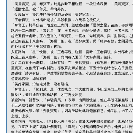
「美麗寶寶」與「奪寶王」於起步時互相碰撞。一段短途程後，「美麗寶寶」
「運財之星」被「尊兄」帶向外跑。
「仗義執言」於起步時向外斜跑及碰撞「美好家園」。
「王者再現」自外檔出閘後在早段收慢，在馬群之後切入。
「奪寶王」於早段在一段途程上內閃，並數度碰撞「運財之星」後軀，導致兩
跑過千二米處時，「常妙星」在「王者再現」內側受擠迫，當時「王者再現」
趨近五百米處時，正在墮退的「奪寶王」一度在「奔馳寶馬」與「財歡笑」之
趨近四百五十米處時，「海嵐一號」在「美好家園」與「綽綽有餘」之間受擠
向外移出避開「美麗寶寶」後蹄。
入直路時，「星二快勝」被「王者再現」碰撞，當時「王者再現」向外移出以
跑過三百米處時，「海嵐一號」向內移入避開「美好家園」後蹄。
接近二百五十米處時，「綽綽有餘」在「美麗寶寶」（蘇兆輝）後蹄外側處於
麗寶寶」在催策下向內斜跑，導致蘇兆輝於接近一百五十米處時改以右手握鞭
度碰撞「綽綽有餘」，導致兩駒雙雙失去平衡。小組譴責蘇兆輝，並告誡他，
必要地觸碰「綽綽有餘」。
「美好家園」沿途走外疊，沒有遮擋。
「奪寶王」、「勝利威」及「仗義執言」均大敗而回，小組認為該三駒的表現
閘及格，並且通過獸醫檢驗後，才可再次出賽。
被查詢時，祈普敦（「奔馳寶馬」）表示，出閘緩慢後，他在早段催策坐騎，
千五米處後鞭打坐騎的肩膀，其後儘管他力策「奔馳寶馬」，但坐騎不願上前
處後他再次須力策「奔馳寶馬」，因為坐騎於此時毫無戰意。他又說，過了六
上穩步上前。
被查詢時，郭能表示，他獲指示將「尊兄」置於大約中間位置競跑，因為預期
兄」在直路上能在馬群外側衝刺。「尊兄」的練馬師鄭俊偉表示，他獲以往曾
側上前更適合發揮。他說，儘管「尊兄」於今季較早時間首次為其馬房上陣時