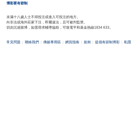
博彩要有節制
未滿十八歲人士不得投注或進入可投注的地方。
向非法或海外莊家下注，即屬違法，且可被判監禁。
切勿沉迷賭博，如需尋求輔導協助，可致電平和基金熱線1834 633。
常見問題
|
聯絡我們
|
傳媒專用區
|
網頁指南
|
規例
|
提倡有節制博彩
|
私隱