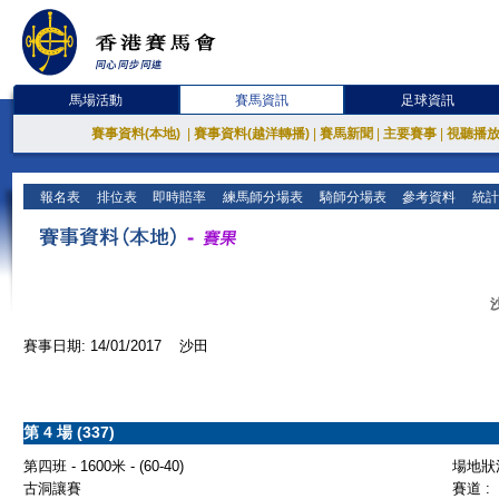
馬場活動
賽馬資訊
足球資訊
賽事資料(本地)
|
賽事資料(越洋轉播)
|
賽馬新聞
|
主要賽事
|
視聽播
報名表
排位表
即時賠率
練馬師分場表
騎師分場表
參考資料
統計
賽事日期: 14/01/2017 沙田
第 4 場 (337)
第四班 - 1600米 - (60-40)
場地狀況
古洞讓賽
賽道 :