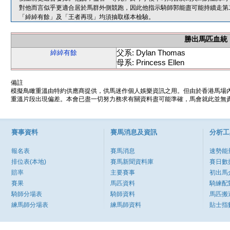
對他而言似乎更適合居於馬群外側競跑，因此他指示騎師郭能盡可能持續走第
「綽綽有餘」及「王者再現」均須抽取樣本檢驗。
勝出馬匹血統
父系: Dylan Thomas
綽綽有餘
母系: Princess Ellen
備註
模擬鳥瞰重溫由特約供應商提供，供馬迷作個人娛樂資訊之用。但由於香港馬場
重溫片段出現偏差。本會已盡一切努力務求有關資料盡可能準確，馬會就此並無責
賽事資料
賽馬消息及資訊
分析工
報名表
賽馬消息
速勢能
排位表(本地)
賽馬新聞資料庫
賽日數
賠率
主要賽事
初出馬
賽果
馬匹資料
騎練配
騎師分場表
騎師資料
馬匹搬
練馬師分場表
練馬師資料
貼士指