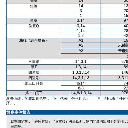
14
30
獨贏
14
13
位置
3
20
1
15
3,14
97
連贏
3,14
40
位置Q
1,14
28
1,3
42
A1
15
3揀1（組合獨贏）
A2
未能
A3
未能
14,3,1
578
三重彩
1,3,14
89
單T
1,3,13,14
146
四連環
14,3,1,13
3,31
四重彩
8/14
74
第三口孖寶
8/3
22
1,4,8/1,3,14
978
第一口孖T
派彩備註：於勝出組合中，「F」代表「任何組合」；「M」則代表「任何
序」。
競賽事件報告
就在開閘前，「綽綽有餘」（莫雷拉）將頭低俯，閘門開啟時出閘十分笨拙，
掉馬鞭。