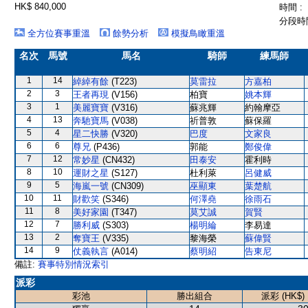
HK$ 840,000
時間 :
分段時間
全方位賽事重溫
餘勢分析
模擬鳥瞰重溫
名次
馬號
馬名
騎師
練馬師
1
14
綽綽有餘
(T223)
莫雷拉
方嘉柏
2
3
王者再現
(V156)
柏寶
姚本輝
3
1
美麗寶寶
(V316)
蘇兆輝
約翰摩亞
4
13
奔馳寶馬
(V038)
祈普敦
蘇保羅
5
4
星二快勝
(V320)
巴度
文家良
6
6
尊兄
(P436)
郭能
鄭俊偉
7
12
常妙星
(CN432)
田泰安
霍利時
8
10
運財之星
(S127)
杜利萊
呂健威
9
5
海嵐一號
(CN309)
巫顯東
葉楚航
10
11
財歡笑
(S346)
何澤堯
徐雨石
11
8
美好家園
(T347)
莫艾誠
賀賢
12
7
勝利威
(S303)
楊明綸
李易達
13
2
奪寶王
(V335)
黎海榮
蘇偉賢
14
9
仗義執言
(A014)
蔡明紹
告東尼
備註:
賽事特別情況索引
派彩
彩池
勝出組合
派彩 (HK$)