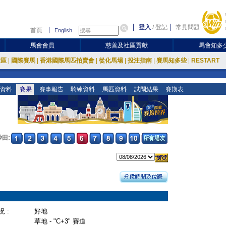
登入
/
登記
常見問題
首頁
English
馬會會員
慈善及社區貢獻
馬會知多
放區
|
國際賽馬
|
香港國際馬匹拍賣會
|
從化馬場
|
投注指南
|
賽馬知多些
|
RESTART
資料
賽果
賽事報告
騎練資料
馬匹資料
試閘結果
賽期表
沙田:
 :
好地
草地 - "C+3" 賽道