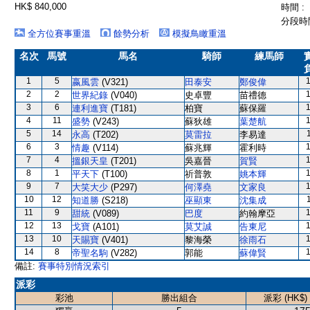
HK$ 840,000
時間 :
分段時間
全方位賽事重溫
餘勢分析
模擬鳥瞰重溫
名次
馬號
馬名
騎師
練馬師
1
5
嬴風雲
(V321)
田泰安
鄭俊偉
2
2
世界紀錄
(V040)
史卓豐
苗禮德
3
6
連利進寶
(T181)
柏寶
蘇保羅
4
11
盛勢
(V243)
蘇狄雄
葉楚航
5
14
永高
(T202)
莫雷拉
李易達
6
3
情趣
(V114)
蘇兆輝
霍利時
7
4
搵銀天皇
(T201)
吳嘉晉
賀賢
8
1
平天下
(T100)
祈普敦
姚本輝
9
7
大笑大少
(P297)
何澤堯
文家良
10
12
知道勝
(S218)
巫顯東
沈集成
11
9
甜統
(V089)
巴度
約翰摩亞
12
13
戈寶
(A101)
莫艾誠
告東尼
13
10
天賜寶
(V401)
黎海榮
徐雨石
14
8
帝聖名駒
(V282)
郭能
蘇偉賢
備註:
賽事特別情況索引
派彩
彩池
勝出組合
派彩 (HK$)