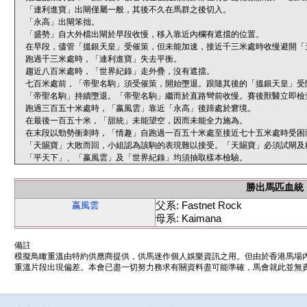
「連利進寶」出閘僅屬一般，其後不久在馬群之後切入。
「永高」出閘笨拙。
「盛勢」自大外檔出閘於早段收慢，移入靠近內欄有遮擋的位置。
在早段，儘管「搵銀天皇」受催策，但未能加速，接近千三米處時收慢避開「
跑過千三米處時，「連利進寶」失去平衡。
趨近八百米處時，「世界紀錄」走外疊，沒有遮擋。
七百米處前，「帝聖名駒」須受催策，開始墮退。跟隨其後的「搵銀天皇」受
「帝聖名駒」持續墮退。「帝聖名駒」繼而於直路彎前收慢。賽後獸醫立即檢
跑過三百五十米處時，「嬴風雲」靠近「永高」後蹄處於窘境。
在最後一百五十米，「甜統」未能望空，因而未能全力施為。
在末段以勁勢衝刺時，「情趣」自跑過一百五十米處至接近七十五米處時受困
「天賜寶」大敗而回，小組認為該駒的表現難以接受。「天賜寶」必須試閘及
「平天下」、「嬴風雲」及「世界紀錄」均須抽取樣本檢驗。
勝出馬匹血統
父系: Fastnet Rock
嬴風雲
母系: Kaimana
備註
模擬鳥瞰重溫由特約供應商提供，供馬迷作個人娛樂資訊之用。但由於香港馬場
重溫片段出現偏差。本會已盡一切努力務求有關資料盡可能準確，馬會就此並無責