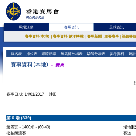
馬場活動
賽馬資訊
足球資訊
賽事資料(本地)
|
賽事資料(越洋轉播)
|
賽馬新聞
|
主要賽事
|
視聽播
報名表
排位表
即時賠率
練馬師分場表
騎師分場表
參考資料
統計
賽事日期: 14/01/2017 沙田
第 6 場 (339)
第四班 - 1400米 - (60-40)
場地狀況
松柏朗讓賽
賽道 :