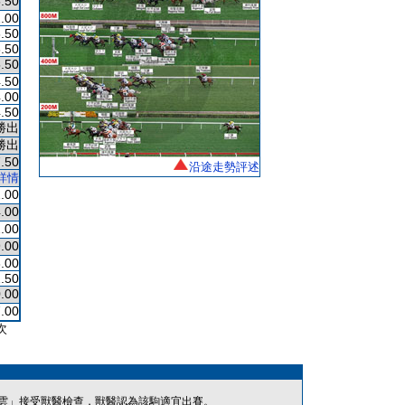
.50
.00
.50
.50
.50
.50
.00
.50
勝出
勝出
.50
沿途走勢評述
詳情
.00
.00
.00
.00
.00
.50
.00
.00
次
雲」接受獸醫檢查，獸醫認為該駒適宜出賽。