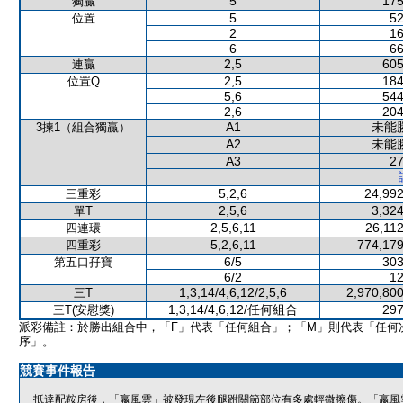
5
175
獨贏
5
52
位置
2
16
6
66
2,5
605
連贏
2,5
184
位置Q
5,6
544
2,6
204
A1
未能
3揀1（組合獨贏）
A2
未能
A3
27
5,2,6
24,992
三重彩
2,5,6
3,324
單T
2,5,6,11
26,112
四連環
5,2,6,11
774,179
四重彩
6/5
303
第五口孖寶
6/2
12
1,3,14/4,6,12/2,5,6
2,970,800
三T
1,3,14/4,6,12/任何組合
297
三T(安慰獎)
派彩備註：於勝出組合中，「F」代表「任何組合」；「M」則代表「任何
序」。
競賽事件報告
抵達配鞍房後，「嬴風雲」被發現左後腿跗關節部位有多處輕微擦傷。「嬴風