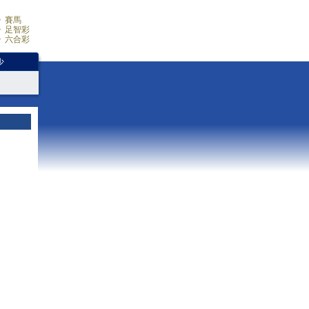
賽馬
足智彩
六合彩
少