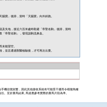
天賜寶」後蹄，當時「天賜寶」向外斜跑。
阻及失地，接近六百米處時勒避「帝聖名駒」後蹄，當時
查「帝聖名駒」，發現該駒流鼻血。
而未能望空。
格，並且通過獸醫檢驗後，才可再次出賽。
內手機信號頻繁，因此其他接收系統有可能受干擾而令模擬鳥瞰
任。至於賽馬結果, 馬迷應參考實際的賽馬片段為準。