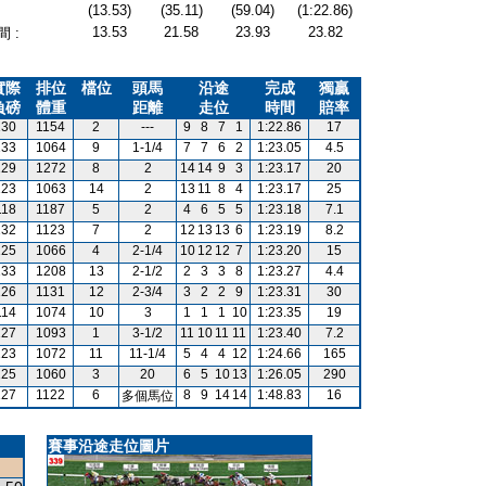
(13.53)
(35.11)
(59.04)
(1:22.86)
13.53
21.58
23.93
23.82
 :
實際
排位
檔位
頭馬
沿途
完成
獨贏
負磅
體重
距離
走位
時間
賠率
130
1154
2
---
9
8
7
1
1:22.86
17
133
1064
9
1-1/4
7
7
6
2
1:23.05
4.5
129
1272
8
2
14
14
9
3
1:23.17
20
123
1063
14
2
13
11
8
4
1:23.17
25
118
1187
5
2
4
6
5
5
1:23.18
7.1
132
1123
7
2
12
13
13
6
1:23.19
8.2
125
1066
4
2-1/4
10
12
12
7
1:23.20
15
133
1208
13
2-1/2
2
3
3
8
1:23.27
4.4
126
1131
12
2-3/4
3
2
2
9
1:23.31
30
114
1074
10
3
1
1
1
10
1:23.35
19
127
1093
1
3-1/2
11
10
11
11
1:23.40
7.2
123
1072
11
11-1/4
5
4
4
12
1:24.66
165
125
1060
3
20
6
5
10
13
1:26.05
290
127
1122
6
8
9
14
14
1:48.83
16
多個馬位
賽事沿途走位圖片