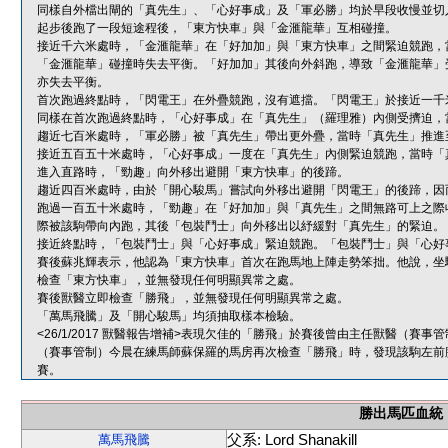
同樣自外檔出閘的「真先生」、「心好事成」及「軍必勝」均於早段收慢並切
起步後跑了一段短途程後，「東方快車」與「金滙龍華」互相碰撞。
接近千六米處時，「金滙龍華」在「好加加」與「東方快車」之間緊迫競跑，
「金滙龍華」碰撞時失去平衡。「好加加」其後向外斜跑，導致「金滙龍華」
亦失去平衡。
首次跑過終點時，「閃電王」在外疊競跑，沒有遮擋。「閃電王」於接近一千
同樣在首次跑過終點時，「心好事成」在「真先生」（羅理雅）內側受擠迫，
趨近七百米處時，「軍必勝」被「真先生」帶出更外疊，當時「真先生」推進
接近五百五十米處時，「心好事成」一度在「真先生」內側緊迫競跑，當時「
進入直路時，「勁趣」向外移出避開「東方快車」的後蹄。
趨近四百米處時，由於「開心駿馬」嘗試向外移出避開「閃電王」的後蹄，因
跑過一百五十米處時，「勁趣」在「好加加」與「真先生」之間無路可上之際
際被該駒帶向內跑，其後「包裝鬥士」向外移出以紓緩對「真先生」的緊迫。
接近終點時，「包裝鬥士」與「心好事成」緊迫競跑。「包裝鬥士」與「心好
賽後蘇兆輝表示，他認為「東方快車」首次在跑馬地上陣走勢笨拙。他說，坐
檢查「東方快車」，並無發現任何明顯異常之處。
賽後獸醫立即檢查「勝飛」，並無發現任何明顯異常之處。
「萬馬飛騰」及「開心駿馬」均須抽取樣本檢驗。
<26/1/2017 獸醫報告增補>表現欠佳的「勝飛」於賽後曾由主任獸醫（
（賽事管制）今晨在練馬師蘇保羅的馬房再次檢查「勝飛」時，發現該駒左前
賽。
勝出馬匹血統
父系: Lord Shanakill
萬馬飛騰