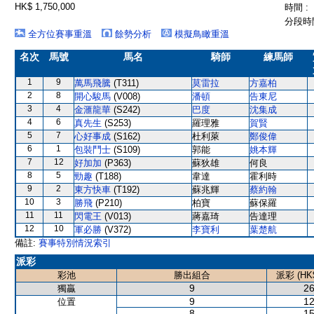
HK$ 1,750,000
時間 :
分段時間
全方位賽事重溫
餘勢分析
模擬鳥瞰重溫
名次
馬號
馬名
騎師
練馬師
1
9
萬馬飛騰
(T311)
莫雷拉
方嘉柏
2
8
開心駿馬
(V008)
潘頓
告東尼
3
4
金滙龍華
(S242)
巴度
沈集成
4
6
真先生
(S253)
羅理雅
賀賢
5
7
心好事成
(S162)
杜利萊
鄭俊偉
6
1
包裝鬥士
(S109)
郭能
姚本輝
7
12
好加加
(P363)
蘇狄雄
何良
8
5
勁趣
(T188)
韋達
霍利時
9
2
東方快車
(T192)
蘇兆輝
蔡約翰
10
3
勝飛
(P210)
柏寶
蘇保羅
11
11
閃電王
(V013)
蔣嘉琦
告達理
12
10
軍必勝
(V372)
李寶利
葉楚航
備註:
賽事特別情況索引
派彩
彩池
勝出組合
派彩 (HK
9
26
獨贏
9
12
位置
8
15