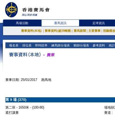
馬場活動
賽馬資訊
足球資訊
賽事資料(本地)
|
賽事資料(越洋轉播)
|
賽馬新聞
|
主要賽事
|
視聽播
報名表
排位表
即時賠率
練馬師分場表
騎師分場表
參考資料
統計
賽事日期: 25/01/2017 跑馬地
第 9 場 (370)
第二班 - 1650米 - (100-80)
場地狀況
遮打讓賽
賽道 :