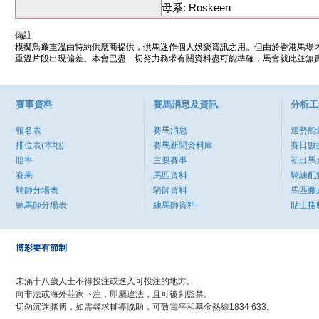
母系: Roskeen
備註
模擬鳥瞰重溫由特約供應商提供，供馬迷作個人娛樂資訊之用。但由於香港馬場
重溫片段出現偏差。本會已盡一切努力務求有關資料盡可能準確，馬會就此並無責
賽事資料
賽馬消息及資訊
分析工
報名表
賽馬消息
速勢能
排位表(本地)
賽馬新聞資料庫
賽日數
賠率
主要賽事
初出馬
賽果
馬匹資料
騎練配
騎師分場表
騎師資料
馬匹搬
練馬師分場表
練馬師資料
貼士指
博彩要有節制
未滿十八歲人士不得投注或進入可投注的地方。
向非法或海外莊家下注，即屬違法，且可被判監禁。
切勿沉迷賭博，如需尋求輔導協助，可致電平和基金熱線1834 633。