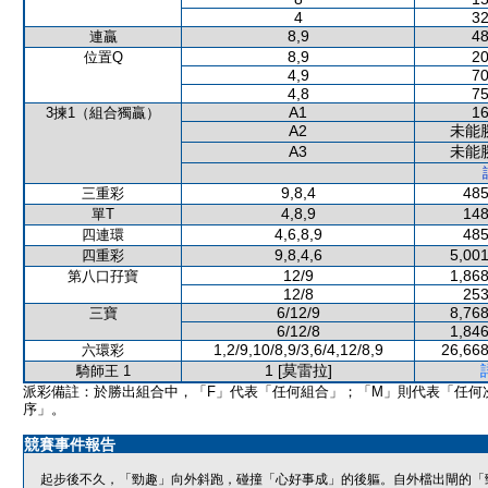
4
32
8,9
48
連贏
8,9
20
位置Q
4,9
70
4,8
75
A1
16
3揀1（組合獨贏）
A2
未能
A3
未能
9,8,4
485
三重彩
4,8,9
148
單T
4,6,8,9
485
四連環
9,8,4,6
5,001
四重彩
12/9
1,868
第八口孖寶
12/8
253
6/12/9
8,768
三寶
6/12/8
1,846
1,2/9,10/8,9/3,6/4,12/8,9
26,668
六環彩
1 [莫雷拉]
騎師王 1
派彩備註：於勝出組合中，「F」代表「任何組合」；「M」則代表「任何
序」。
競賽事件報告
起步後不久，「勁趣」向外斜跑，碰撞「心好事成」的後軀。自外檔出閘的「