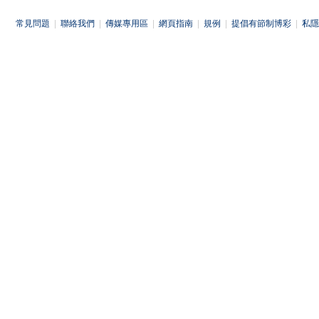
常見問題
|
聯絡我們
|
傳媒專用區
|
網頁指南
|
規例
|
提倡有節制博彩
|
私隱