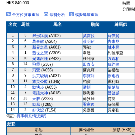
HK$ 840,000
時間 :
分段時間
全方位賽事重溫
餘勢分析
模擬鳥瞰重溫
名次
馬號
馬名
騎師
練馬師
1
3
彪形猛漢
(A102)
莫雷拉
蘇偉賢
2
6
萬事醒
(A204)
蔡明紹
告東尼
3
8
新界之星
(A081)
郭能
姚本輝
4
1
蓋世之寶
(V306)
韋達
約翰摩亞
5
10
光速銀桂
(P422)
杜利萊
方嘉柏
6
14
飛霞
(S367)
田泰安
蔡約翰
7
5
飛鶯
(A056)
蘇兆輝
苗禮德
8
9
洪荒駿駒
(A031)
李寶利
徐雨石
9
11
旅英公爵
(T345)
柏寶
霍利時
10
4
勁快步
(A053)
潘頓
葉楚航
11
7
電訊太神
(A018)
黎海榮
呂健威
12
13
天胆
(V238)
蘇狄雄
何良
13
12
勁風
(T285)
梁家俊
蘇保羅
14
2
好伙記
(T154)
吳嘉晉
吳定強
備註:
賽事特別情況索引
派彩
彩池
勝出組合
派彩 (HK$)