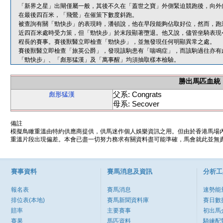
「新界之星」出閘僅屬一般，其後不久在「蓋世之寶」外側緊迫競跑後，向外
在最後四百米，「飛鶯」在催策下數度斜跑。
被查詢有關「勁快步」的表現時，潘頓說，他在早段能夠佔取好位，然而，跑
近四百米處時受力策，但「勁快步」於末段顯著墮退。他又說，儘管坐騎表現
程長的賽事。賽後獸醫立即檢查「勁快步」，並無發現任何明顯異常之處。
賽後獸醫立即檢查「旅英公爵」，發現該駒患有「喘鳴症」，而該駒過往亦有
「勁快步」、「彪形猛漢」及「萬事醒」均須抽取樣本檢驗。
勝出馬匹血統
父系: Congrats
彪形猛漢
母系: Secover
備註
模擬鳥瞰重溫由特約供應商提供，供馬迷作個人娛樂資訊之用。但由於香港馬場
重溫片段出現偏差。本會已盡一切努力務求有關資料盡可能準確，馬會就此並無責
賽事資料
賽馬消息及資訊
分析工
報名表
賽馬消息
速勢能
排位表(本地)
賽馬新聞資料庫
賽日數
賠率
主要賽事
初出馬
賽果
馬匹資料
騎練配