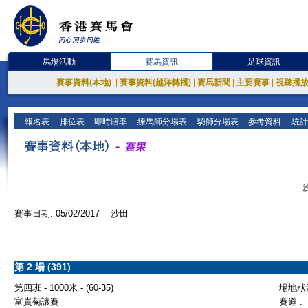
馬場活動
賽馬資訊
足球資訊
賽事資料(本地)
|
賽事資料(越洋轉播)
|
賽馬新聞
|
主要賽事
|
視聽播
報名表
排位表
即時賠率
練馬師分場表
騎師分場表
參考資料
統計
賽事日期: 05/02/2017 沙田
第 2 場 (391)
第四班 - 1000米 - (60-35)
場地狀況
富貴菊讓賽
賽道 :