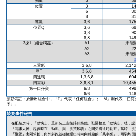
3
35
獨贏
3
14
位置
6
30
8
31
3,6
175
連贏
3,6
69
位置Q
3,8
90
6,8
149
A1
未能
3揀1（組合獨贏）
A2
22
A3
未能
3,6,8
2,142
三重彩
3,6,8
454
單T
1,3,6,8
604
四連環
3,6,8,1
10,455
四重彩
6/3
499
第一口孖寶
6/6
148
派彩備註：於勝出組合中，「F」代表「任何組合」；「M」則代表「任何
序」。
競賽事件報告
在配鞍房時，「勁快步」重新裝上左後蹄的蹄鐵。獸醫檢查「勁快步」後，認
「電訊太神」起步時在「勁風」與「洪荒駿駒」之間受擠迫時勒避，當時「洪
「飛鶯」出閘笨拙，向外斜跑並碰撞躍出時向內斜跑的「萬事醒」，兩駒均因