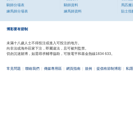
騎師分場表
騎師資料
馬匹搬
練馬師分場表
練馬師資料
貼士指
博彩要有節制
未滿十八歲人士不得投注或進入可投注的地方。
向非法或海外莊家下注，即屬違法，且可被判監禁。
切勿沉迷賭博，如需尋求輔導協助，可致電平和基金熱線1834 633。
常見問題
|
聯絡我們
|
傳媒專用區
|
網頁指南
|
規例
|
提倡有節制博彩
|
私隱