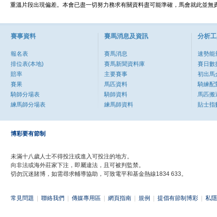
重溫片段出現偏差。本會已盡一切努力務求有關資料盡可能準確，馬會就此並無責
賽事資料
賽馬消息及資訊
分析工
報名表
賽馬消息
速勢能
排位表(本地)
賽馬新聞資料庫
賽日數
賠率
主要賽事
初出馬
賽果
馬匹資料
騎練配
騎師分場表
騎師資料
馬匹搬
練馬師分場表
練馬師資料
貼士指
博彩要有節制
未滿十八歲人士不得投注或進入可投注的地方。
向非法或海外莊家下注，即屬違法，且可被判監禁。
切勿沉迷賭博，如需尋求輔導協助，可致電平和基金熱線1834 633。
常見問題
|
聯絡我們
|
傳媒專用區
|
網頁指南
|
規例
|
提倡有節制博彩
|
私隱