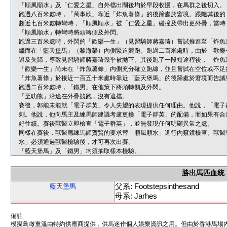
「順風順水」及「仁愛之星」自外檔出閘後均於早段收慢，在馬群之後切入。
跑過八百米處時，「萬事欣」靠近「炸魚薯條」的後蹄處於窘境。跟隨其後的
趨近七百米處轉彎時，「順風順水」被「仁愛之星」碰撞及帶出更外疊，當時
「順風順水」轉彎時將頭轉側及外閃。
跑過三百米處時，外閃的「歡樂一生」（見習騎師蔣嘉琦）嘗試推進至「炸魚
繼而在「藍天堡馬」（黎海榮）內側緊迫競跑。跑過二百米處時，由於「歡樂
避及失蹄，導致見習騎師蔣嘉琦幾乎被拋下。其後跑了一段短途程後，「炸魚
「歡樂一生」尚未在「炸魚薯條」內側充分確立跑線，並且嘗試在空位或不足
「炸魚薯條」於接近一百五十米處時靠近「藍天堡馬」的後蹄處於窘境而告誡
跑過二百米處時，「鐵男」在催策下將頭轉側及外閃。
「至叻熊」沿途在外疊競跑，沒有遮擋。
賽後，郭能未能就「電子群英」令人失望的表現提供任何理由。他說，「電子
刺。他說，他向馬主及練馬師建議考慮更換「電子群英」的配備，而如果有合
好往績。賽後獸醫立即檢查「電子群英」，並無發現任何明顯異常之處。
同樣在賽後，獸醫應練馬師賀賢的要求替「順風順水」進行內窺鏡檢查。獸醫
水」必須通過獸醫檢驗後，才可再次出賽。
「藍天堡馬」及「鐵男」均須抽取樣本檢驗。
勝出馬匹血統
父系: Footstepsinthesand
藍天堡馬
母系: Jarhes
備註
模擬鳥瞰重溫由特約供應商提供，供馬迷作個人娛樂資訊之用。但由於香港馬場