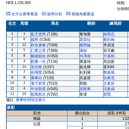
HK$ 1,235,000
時間 :
分段時間
全方位賽事重溫
餘勢分析
模擬鳥瞰重溫
名次
馬號
馬名
騎師
練馬師
1
1
藍天堡馬
(T186)
黎海榮
徐雨石
2
6
鐵男
(V264)
莫雷拉
蔡約翰
3
12
炸魚薯條
(T099)
楊明綸
李易達
4
5
仁愛之星
(T389)
潘頓
容天鵬
5
8
極速銀桂
(V350)
何澤堯
方嘉柏
6
3
歡樂一生
(T134)
蔣嘉琦
高伯新
7
11
至叻熊
(S337)
蘇兆輝
霍利時
8
7
劍飛聲
(S054)
杜利萊
鄭俊偉
9
9
萬事欣
(T129)
吳嘉晉
告東尼
10
2
電子群英
(T010)
郭能
文家良
11
4
中游新星
(V045)
巫顯東
沈集成
12
10
順風順水
(V292)
韋達
賀賢
備註:
賽事特別情況索引
派彩
彩池
勝出組合
派彩 (HK$)
1
132
獨贏
1
27
位置
6
11