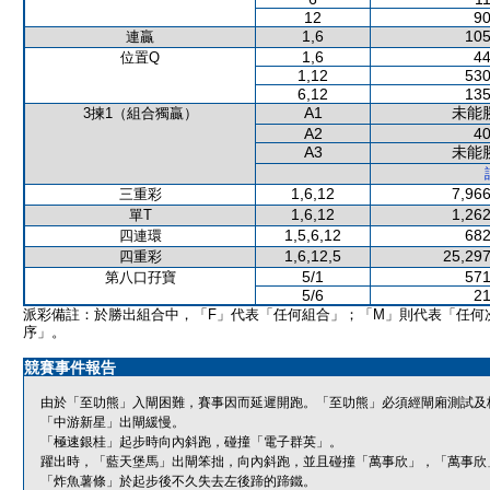
12
90
1,6
105
連贏
1,6
44
位置Q
1,12
530
6,12
135
A1
未能
3揀1（組合獨贏）
A2
40
A3
未能
1,6,12
7,966
三重彩
1,6,12
1,262
單T
1,5,6,12
682
四連環
1,6,12,5
25,297
四重彩
5/1
571
第八口孖寶
5/6
21
派彩備註：於勝出組合中，「F」代表「任何組合」；「M」則代表「任何
序」。
競賽事件報告
由於「至叻熊」入閘困難，賽事因而延遲開跑。「至叻熊」必須經閘廂測試及
「中游新星」出閘緩慢。
「極速銀桂」起步時向內斜跑，碰撞「電子群英」。
躍出時，「藍天堡馬」出閘笨拙，向內斜跑，並且碰撞「萬事欣」，「萬事欣
「炸魚薯條」於起步後不久失去左後蹄的蹄鐵。