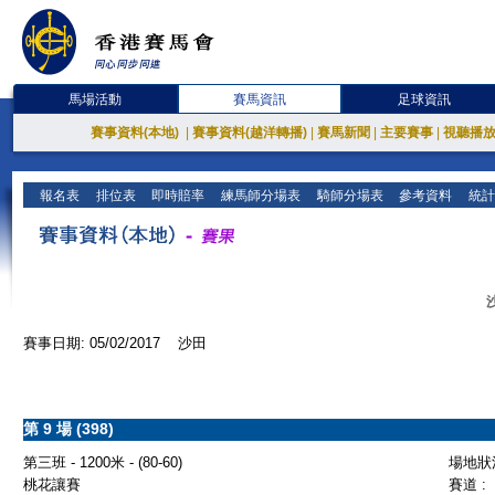
馬場活動
賽馬資訊
足球資訊
賽事資料(本地)
|
賽事資料(越洋轉播)
|
賽馬新聞
|
主要賽事
|
視聽播
報名表
排位表
即時賠率
練馬師分場表
騎師分場表
參考資料
統計
賽事日期: 05/02/2017 沙田
第 9 場 (398)
第三班 - 1200米 - (80-60)
場地狀況
桃花讓賽
賽道 :