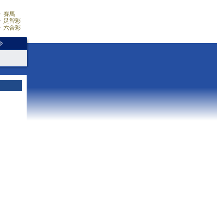
賽馬
足智彩
六合彩
少