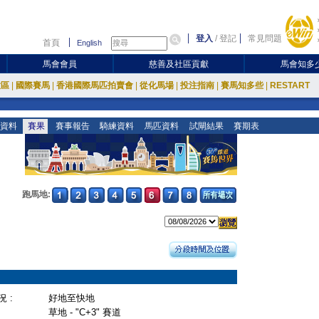
登入
/
登記
常見問題
首頁
English
馬會會員
慈善及社區貢獻
馬會知多
放區
|
國際賽馬
|
香港國際馬匹拍賣會
|
從化馬場
|
投注指南
|
賽馬知多些
|
RESTART
資料
賽果
賽事報告
騎練資料
馬匹資料
試閘結果
賽期表
跑馬地:
 :
好地至快地
草地 - "C+3" 賽道