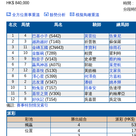
HK$ 840,000
時間 :
分段時間
全方位賽事重溫
餘勢分析
模擬鳥瞰重溫
名次
馬號
馬名
騎師
練馬師
1
4
巴基小子
(S442)
莫雷拉
告東尼
2
3
越跑越好
(T140)
祈普敦
蘇保羅
3
11
金磚五國
(CN443)
李寶利
徐雨石
4
10
金飯碗
(T289)
柏寶
霍利時
5
9
勁皇子
(V143)
史卓豐
蔡約翰
6
7
贏馬神器
(A075)
郭能
葉楚航
7
12
盈喜悅
(S130)
黃皓楠
文家良
8
6
澤心星
(S399)
何澤堯
方嘉柏
9
2
志友運
(V347)
潘頓
姚本輝
10
1
勁兔皇
(T157)
田泰安
告達理
11
5
蓋世之寶
(V306)
韋達
約翰摩亞
12
8
好伙記
(T154)
吳嘉晉
吳定強
備註:
賽事特別情況索引
派彩
彩池
勝出組合
派彩 (HK$)
4
53
獨贏
4
17
位置
3
19