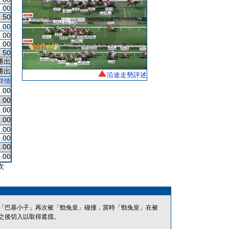
.00
.50
.00
.00
.00
.50
勝出
勝出
沿途走勢評述
詳情
.00
.00
.00
.00
.00
.00
.00
.00
次
「巴基小子」再次被「勁兔皇」碰撞，當時「勁兔皇」在被
之後切入以取得遮擋。