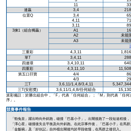
11
33
3,4
218
連贏
3,4
65
位置Q
4,11
71
3,11
89
A1
16
3揀1（組合獨贏）
A2
未能
A3
未能
4,3,11
1,816
三重彩
3,4,11
288
單T
3,4,10,11
640
四連環
4,3,11,10
11,508
四重彩
4/4
86
第五口孖寶
4/3
29
3,6,11/1,4,8/3,4,11
5,347,344
三T
3,6,11/1,4,8/任何組合
15,130
三T(安慰獎)
派彩備註：於勝出組合中，「F」代表「任何組合」；「M」則代表「任何
序」。
競賽事件報告
「勁兔皇」躍出時向外斜跑，碰撞「巴基小子」。出閘後跑了一段短途程後，
「澤心星」碰撞後失去平衡及向外斜跑。在此宗事件後，「巴基小子」在馬群
「金飯碗」及「好伙記」自外檔出閘後均於早段收慢，在馬群之後切入。