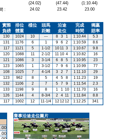
(24.02)
(47.44)
(1:10.44)
24.02
23.42
23.00
 :
實際
排位
檔位
頭馬
沿途
完成
獨贏
負磅
體重
距離
走位
時間
賠率
130
1024
10
---
8
3
1
1:10.44
5.3
131
1176
6
1
9
6
2
1:10.59
8.6
117
1121
5
1-1/2
10
11
3
1:10.67
9.8
120
1088
11
2-1/2
11
10
4
1:10.82
16
121
1086
3
3-1/4
6
8
5
1:10.95
23
123
1065
1
3-1/2
7
9
6
1:10.99
77
108
1025
7
4-1/4
3
2
7
1:11.10
29
123
962
8
5
4
5
8
1:11.23
19
132
1106
2
7
5
7
9
1:11.54
2.3
133
1198
9
8
1
1
10
1:11.70
16
126
1144
4
8-3/4
2
4
11
1:11.84
8.8
117
1002
12
11-1/4
12
12
12
1:12.25
341
賽事沿途走位圖片
.00
.00
.00