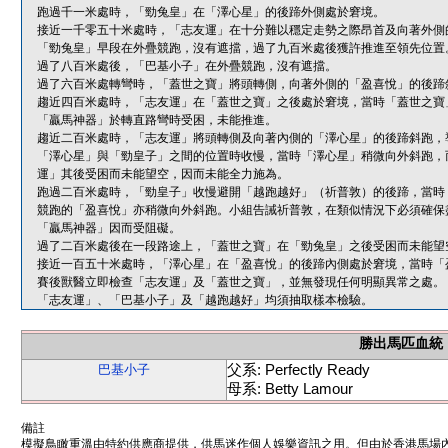
跑過千一米處時，「勁兔皇」在「澤心星」的後蹄外側處於窘境。
接近一千零五十米處時，「志友運」在十分難以穩定走勢之際昂首及向著外側
「勁兔皇」早段在外疊競跑，沒有遮擋，過了九百米處後獲許推進至領先位置
過了八百米處後，「巴基小子」在外疊競跑，沒有遮擋。
過了六百米處轉彎時，「蓋世之寶」將頭轉側，向著外側的「盈喜悅」的後蹄
趨近四百米處時，「志友運」在「蓋世之寶」之後處於窘境，當時「蓋世之寶
「贏馬神器」於轉直路彎時受困，未能推進。
趨近二百米處時，「志友運」將頭轉側及向著內側的「澤心星」的後蹄斜跑，
「澤心星」與「勁皇子」之間的位置時收慢，當時「澤心星」稍微向外斜跑，
運」其後受困而未能望空，因而未能全力施為。
跑過二百米處時，「勁皇子」收慢避開「越跑越好」（祈普敦）的後蹄，當時
競跑的「盈喜悅」亦稍微向外斜跑。小組告誡祈普敦，在類似情況下必須確保
「贏馬神器」因而受阻礙。
過了二百米處後在一段路途上，「蓋世之寶」在「勁兔皇」之後受困而未能望
接近一百五十米處時，「澤心星」在「盈喜悅」的後蹄內側處於窘境，當時「
賽後獸醫立即檢查「志友運」及「蓋世之寶」，並無發現任何明顯異常之處。
「志友運」、「巴基小子」及「越跑越好」均須抽取樣本檢驗。
勝出馬匹血統
父系: Perfectly Ready
巴基小子
母系: Betty Lamour
備註
模擬鳥瞰重溫由特約供應商提供，供馬迷作個人娛樂資訊之用。但由於香港馬場