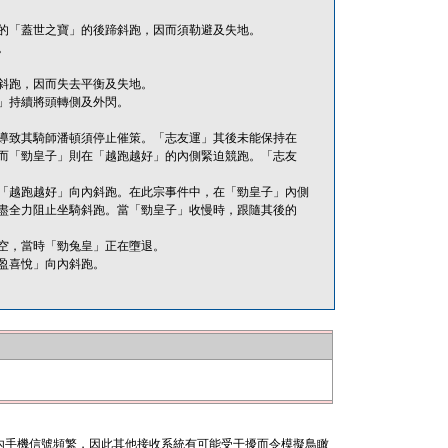
的「蓋世之寶」的後蹄斜跑，因而須勒避及失地。
。
斜跑，因而失去平衡及失地。
」持續將頭轉側及外閃。
導致其騎師潘頓須停止催策。「志友運」其後未能保持在
而「勁皇子」則在「越跑越好」的內側緊迫競跑。「志友
「越跑越好」向內斜跑。在此宗事件中，在「勁皇子」內側
盡全力阻止坐騎斜跑。當「勁皇子」收慢時，跟隨其後的
空，當時「勁兔皇」正在墮退。
盈喜悅」向內斜跑。
內手機信號頻繁，因此其他接收系統有可能受干擾而令模擬鳥瞰