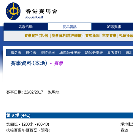
馬場活動
賽馬資訊
足球資訊
賽事資料(本地)
|
賽事資料(越洋轉播)
|
賽馬新聞
|
主要賽事
|
視聽播
報名表
排位表
即時賠率
練馬師分場表
騎師分場表
參考資料
統計
賽事日期: 22/02/2017 跑馬地
第 6 場 (441)
第四班 - 1200米 - (60-40)
場地狀況
扶輪百週年挑戰盃（讓賽）
賽道 :