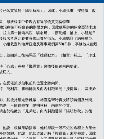
拉已落實策騎「陽明秋秋」。因此，小組批准「按得贏」改
星」尿液樣本中發現含有違禁物質克倫特羅
該種藥物治療後不得參賽的期限之內，因此練馬師約翰摩亞請求讓
，並由第一後備馬匹「騏名燈」（蔡明紹）補上。小組是日
後報名角逐此賽並宣佈出賽的情況。小組聽取了約翰摩亞、
小組裁定約翰摩亞違反賽事規例第50(2)條，事緣他未能履
出，並由第二後備馬匹「雄獅動力」（柏寶）補上。「珍珠
時「心感」在被「飛雲寶」碰撞後軀後向內斜跑。
後切入。
」在受催策以佔取前列位置之際內閃。
時「萬利高」將頭轉側及向內斜跑避開「按得贏」。其後於
影」其後持續走勢稚嫩，轉直路彎時再次將頭轉側及外閃。
弟勁」不願保持在「陽明秋秋」內側的位置。
續走勢稚嫩的「兄弟勁」向內斜跑避開「陽明秋秋」的後
。他說，根據策騎指示，他於早段一段不短的途程上力策坐
外側競跑。他說，他知道於此時「按得贏」未能領放，因此