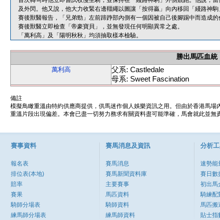
首次轉彎時他立即嘗試收慢坐騎，並保持在「綫路神駒」外側競跑。他說，當
及外閃。他又說，他大力收緊右邊韁繩以圖讓「按得贏」向內移回「綫路神駒
賽後獸醫報告，「兄弟勁」左前蹄踭部內側有一個因被自己後腳踢中而造成的
賽後獸醫立即檢查「帝豪寶貝」，並無發現任何明顯異常之處。
「萬利高」及「陽明秋秋」均須抽取樣本檢驗。
勝出馬匹血統
父系: Castledale
萬利高
母系: Sweet Fascination
備註
模擬鳥瞰重溫由特約供應商提供，供馬迷作個人娛樂資訊之用。但由於香港馬場
重溫片段出現偏差。本會已盡一切努力務求有關資料盡可能準確，馬會就此並無責
賽事資料
賽馬消息及資訊
分析工
報名表
賽馬消息
速勢能
排位表(本地)
賽馬新聞資料庫
賽日數
賠率
主要賽事
初出馬
賽果
馬匹資料
騎練配
騎師分場表
騎師資料
馬匹搬
練馬師分場表
練馬師資料
貼士指