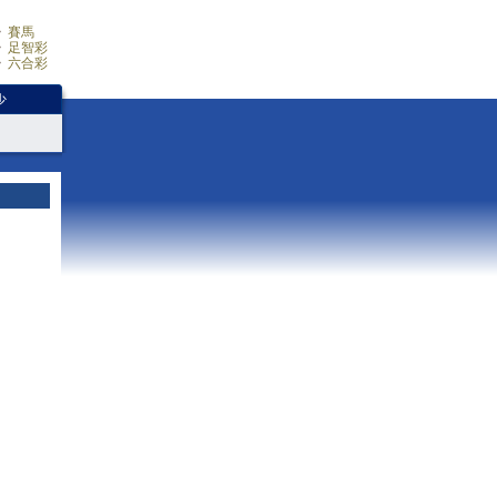
賽馬
足智彩
六合彩
少