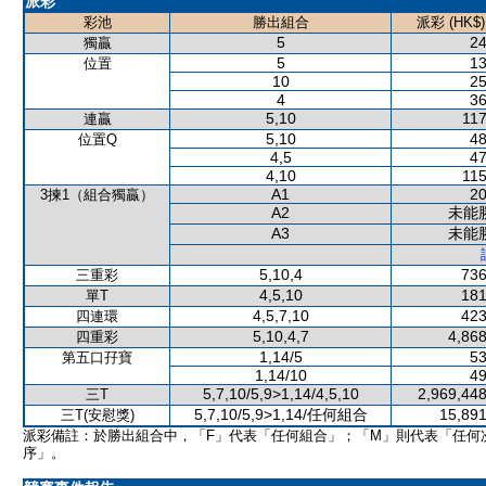
派彩
彩池
勝出組合
派彩 (HK$)
5
24
獨贏
5
13
位置
10
25
4
36
5,10
117
連贏
5,10
48
位置Q
4,5
47
4,10
115
A1
20
3揀1（組合獨贏）
A2
未能
A3
未能
5,10,4
736
三重彩
4,5,10
181
單T
4,5,7,10
423
四連環
5,10,4,7
4,868
四重彩
1,14/5
53
第五口孖寶
1,14/10
49
5,7,10/5,9>1,14/4,5,10
2,969,448
三T
5,7,10/5,9>1,14/任何組合
15,891
三T(安慰獎)
派彩備註：於勝出組合中，「F」代表「任何組合」；「M」則代表「任何
序」。