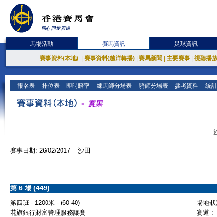
馬場活動
賽馬資訊
足球資訊
賽事資料(本地)
|
賽事資料(越洋轉播)
|
賽馬新聞
|
主要賽事
|
視聽播
報名表
排位表
即時賠率
練馬師分場表
騎師分場表
參考資料
統計
賽事日期: 26/02/2017 沙田
第 6 場 (449)
第四班 - 1200米 - (60-40)
場地狀況
花旗銀行財富管理服務讓賽
賽道 :