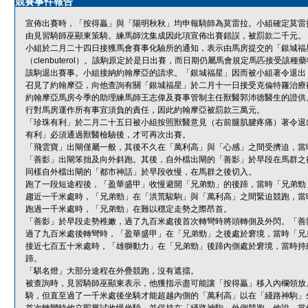
競賽事件報告
宣佈出賽時，「按得贏」與「陽明秋秋」均申報騎師為莫雷拉。小組確定莫雷
由見習騎師巫顯東策騎。練馬師沈集成因此項宣佈出賽錯誤，被罰款二千元。
小組於二月二十四日接獲馬會賽事化驗所的通知，表示由馬房提交的「銀城福
（clenbuterol）。該駒原定於是日出賽，而日期仍屬馬會規定馬匹接受
該駒退出賽事。小組接納約翰摩亞的請求。「銀城福星」因而被小組著令退出
召見了約翰摩亞，向他查詢有關「銀城福星」於二月十一日接受克倫特羅治療
約翰摩亞馬房今季的助理練馬師王志偉及賽事管制主任獸醫郭沛德醫生的證供。
行對馬房運作所有事宜須負的責任，因此約翰摩亞被罰款三萬元。
「珍珠有利」於二月二十五日被小組按照獸醫意見（右前腿肌腱疼痛）著令退
有利」必須通過獸醫檢驗後，才可再次出賽。
「飛雲寶」出閘僅屬一般，其後不久在「萬利高」與「心感」之間受擠迫，當
「善影」出閘笨拙及向外斜跑。其後，自外檔出閘的「善影」於早段在馬群之
同樣自外檔出閘的「都市神話」於早段收慢，在馬群之後切入。
跑了一段短途程後，「盈華盛甲」收慢避開「兄弟勁」的後蹄，當時「兄弟勁
趨近一千米處時，「兄弟勁」在「洪荒駿駒」與「萬利高」之間緊迫競跑，當
跑過一千米處時，「兄弟勁」在難以穩定走勢之際昂首。
「善影」於早段走勢稚嫩，過了九百米處後首次轉彎時將頭轉側及外閃。「善
過了九百米處後轉彎時，「盈華盛甲」在「兄弟勁」之後處於窘境，當時「兄
接近七百五十米處時，「雄獅動力」在「兄弟勁」後蹄內側處於窘境，當時持
蹄。
「騏名燈」大部分途程在外疊競跑，沒有遮擋。
被查詢時，見習騎師巫顯東表示，他獲指示盡可能讓「按得贏」移入內欄領放
騎，但直至過了一千米處後坐騎才能超越內側的「萬利高」以在「綫路神駒」