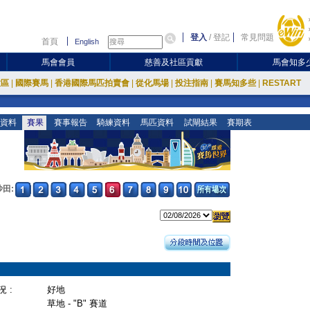
登入
/
登記
常見問題
首頁
English
馬會會員
慈善及社區貢獻
馬會知多
放區
|
國際賽馬
|
香港國際馬匹拍賣會
|
從化馬場
|
投注指南
|
賽馬知多些
|
RESTART
資料
賽果
賽事報告
騎練資料
馬匹資料
試閘結果
賽期表
沙田:
 :
好地
草地 - "B" 賽道