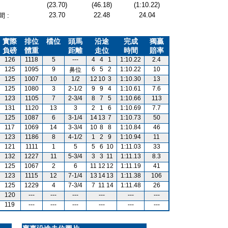
(23.70)
(46.18)
(1:10.22)
23.70
22.48
24.04
 :
實際
排位
檔位
頭馬
沿途
完成
獨贏
負磅
體重
距離
走位
時間
賠率
126
1118
5
---
4
4
1
1:10.22
2.4
125
1095
9
6
5
2
1:10.22
10
鼻位
125
1007
10
1/2
12
10
3
1:10.30
13
125
1080
3
2-1/2
9
9
4
1:10.61
7.6
123
1105
7
2-3/4
8
7
5
1:10.66
113
131
1120
13
3
2
1
6
1:10.69
7.7
125
1087
6
3-1/4
14
13
7
1:10.73
50
117
1069
14
3-3/4
10
8
8
1:10.84
46
123
1186
8
4-1/2
1
2
9
1:10.94
11
121
1111
1
5
5
6
10
1:11.03
33
132
1227
11
5-3/4
3
3
11
1:11.13
8.3
125
1067
2
6
11
12
12
1:11.19
41
123
1115
12
7-1/4
13
14
13
1:11.38
106
125
1229
4
7-3/4
7
11
14
1:11.48
26
120
---
---
---
---
---
---
119
---
---
---
---
---
---