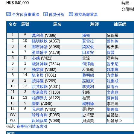
HK$ 840,000
時間 :
分段時間
全方位賽事重溫
餘勢分析
模擬鳥瞰重溫
名次
馬號
馬名
騎師
練馬師
1
5
萬利高
(V396)
潘頓
蘇保羅
2
10
陽明秋秋
(A057)
莫雷拉
蔡約翰
3
4
都市神話
(A086)
梁家俊
容天鵬
4
7
盈華盛甲
(A179)
田泰安
賀賢
5
11
心感
(V421)
韋達
霍利時
6
1
綫路神駒
(T324)
何澤堯
告東尼
7
8
飛雲寶
(V392)
巫斯義
姚本輝
8
14
騏名燈
(T031)
蔡明紹
方嘉柏
9
2
按得贏
(V269)
巫顯東
沈集成
10
12
洪荒駿駒
(A031)
李寶利
徐雨石
11
3
帝豪寶貝
(T138)
郭能
文家良
12
13
雄獅動力
(A122)
柏寶
蘇偉賢
13
9
善影
(A048)
楊明綸
李易達
14
6
兄弟勁
(V403)
羅理雅
鄭俊偉
WV
珍珠有利
(P085)
史卓豐
苗禮德
WX
銀城福星
(V088)
貝湯美
約翰摩亞
備註:
賽事特別情況索引