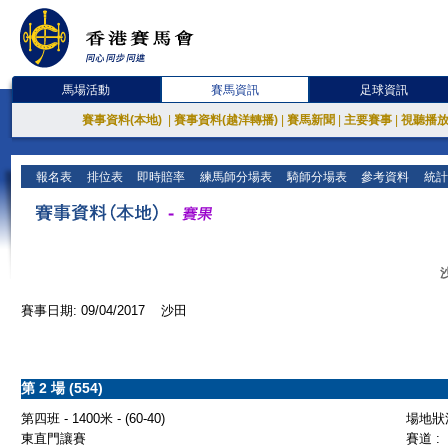
馬場活動
賽馬資訊
足球資訊
賽事資料(本地)
|
賽事資料(越洋轉播)
|
賽馬新聞
|
主要賽事
|
視聽播
報名表
排位表
即時賠率
練馬師分場表
騎師分場表
參考資料
統計
賽事日期: 09/04/2017 沙田
第 2 場 (554)
第四班 - 1400米 - (60-40)
場地狀況
東直門讓賽
賽道 :