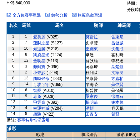
HK$ 840,000
時間 :
分段時間
全方位賽事重溫
餘勢分析
模擬鳥瞰重溫
名次
馬號
馬名
騎師
練馬師
1
1
愛美麗
(V025)
莫雷拉
告東尼
2
7
運財之星
(S127)
史卓豐
呂健威
3
10
知道勝
(S218)
巫顯東
沈集成
4
8
凱旋星光
(T224)
韋達
霍利時
5
12
金叻星
(S113)
蘇狄雄
李易達
6
3
慷慨寶
(S096)
蔣嘉琦
葉楚航
7
2
小奇妙
(T298)
杜利萊
文家良
8
13
隨時候命
(T383)
吳嘉晉
方嘉柏
9
14
可攻可守
(V365)
黎海榮
蘇偉賢
10
6
智愛
(A010)
祈普敦
蘇保羅
11
9
赤兔
(A029)
梁家俊
徐雨石
12
11
飛雲寶
(V392)
楊明綸
姚本輝
13
4
幸運神威
(V284)
潘頓
容天鵬
14
5
超駿
(V422)
田泰安
賀賢
備註:
賽事特別情況索引
派彩
彩池
勝出組合
派彩 (HK$)