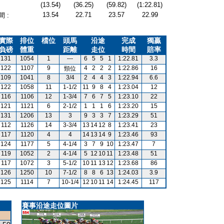
(13.54)
(36.25)
(59.82)
(1:22.81)
13.54
22.71
23.57
22.99
 :
實際
排位
檔位
頭馬
沿途
完成
獨贏
負磅
體重
距離
走位
時間
賠率
131
1054
1
---
6
5
5
1
1:22.81
3.3
122
1107
9
4
2
2
2
1:22.86
16
頸位
109
1041
8
3/4
2
4
4
3
1:22.94
6.6
122
1058
11
1-1/2
11
9
8
4
1:23.04
12
116
1106
12
1-3/4
7
6
7
5
1:23.10
22
121
1121
6
2-1/2
1
1
1
6
1:23.20
15
131
1206
13
3
9
3
3
7
1:23.29
51
112
1126
14
3-3/4
13
14
12
8
1:23.41
23
117
1120
4
4
14
13
14
9
1:23.46
93
124
1177
5
4-1/4
3
7
9
10
1:23.47
7
119
1052
2
4-1/4
5
12
10
11
1:23.48
51
117
1072
3
5-1/2
10
11
13
12
1:23.68
86
126
1250
10
7-1/2
8
8
6
13
1:24.03
3.9
125
1114
7
10-1/4
12
10
11
14
1:24.45
117
賽事沿途走位圖片