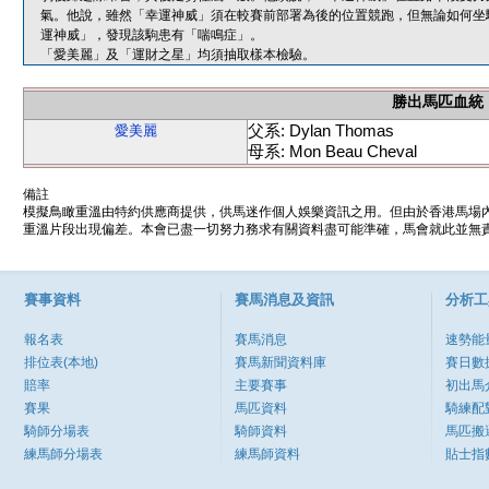
氣。他說，雖然「幸運神威」須在較賽前部署為後的位置競跑，但無論如何坐
運神威」，發現該駒患有「喘鳴症」。
「愛美麗」及「運財之星」均須抽取樣本檢驗。
勝出馬匹血統
父系: Dylan Thomas
愛美麗
母系: Mon Beau Cheval
備註
模擬鳥瞰重溫由特約供應商提供，供馬迷作個人娛樂資訊之用。但由於香港馬場
重溫片段出現偏差。本會已盡一切努力務求有關資料盡可能準確，馬會就此並無責
賽事資料
賽馬消息及資訊
分析工
報名表
賽馬消息
速勢能
排位表(本地)
賽馬新聞資料庫
賽日數
賠率
主要賽事
初出馬
賽果
馬匹資料
騎練配
騎師分場表
騎師資料
馬匹搬
練馬師分場表
練馬師資料
貼士指