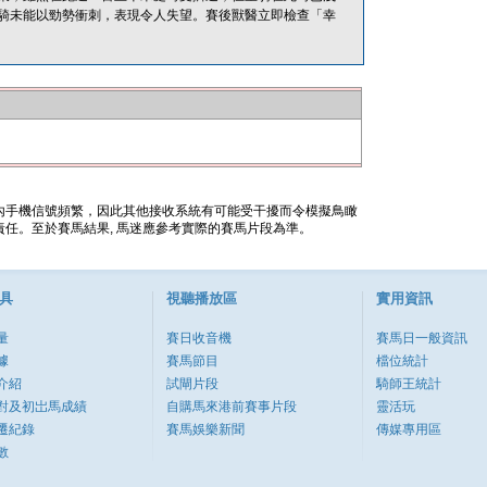
騎未能以勁勢衝刺，表現令人失望。賽後獸醫立即檢查「幸
內手機信號頻繁，因此其他接收系統有可能受干擾而令模擬鳥瞰
任。至於賽馬結果, 馬迷應參考實際的賽馬片段為準。
具
視聽播放區
實用資訊
量
賽日收音機
賽馬日一般資訊
據
賽馬節目
檔位統計
介紹
試閘片段
騎師王統計
對及初岀馬成績
自購馬來港前賽事片段
靈活玩
遷紀錄
賽馬娛樂新聞
傳媒專用區
數