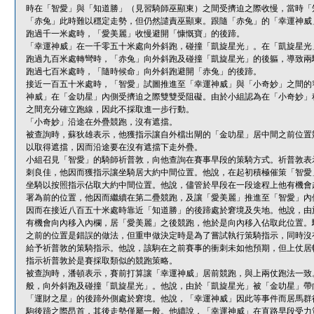
時在「智愛」與「知道勝」（見習騎師巫顯東）之間受擠迫之際收慢，當時「
「赤兔」此時難以穩定走勢，但仍然譴責巫顯東。跟隨「赤兔」的「幸運神威
跑過千一米處時，「愛美麗」收慢避開「慷慨寶」的後蹄。
「幸運神威」在一千零五十米處向外斜跑，碰撞「凱旋星光」。在「凱旋星光
跑過九百米處轉彎時，「赤兔」向外斜跑及碰撞「凱旋星光」的後軀，導致兩
跑過七百米處時，「隨時候命」向外斜跑避開「赤兔」的後蹄。
接近一百五十米處時，「智愛」試圖推進至「幸運神威」與「小奇妙」之間的
神威」在「金叻星」內側受擠迫之際雙雙受阻礙。由於小組認為在「小奇妙」
之間充分確立跑線，因此不採取進一步行動。
「小奇妙」沿途在外疊競跑，沒有遮擋。
被查詢時，蘇狄雄表示，他獲指示讓自外檔出閘的「金叻星」居中間之前位置
以取得遮擋，因而沿途要在沒有遮擋下走外疊。
小組召見「智愛」的騎師祈普敦，向他查詢在賽事早段的策騎方式。祈普敦表
刺良佳，他因而獲指示讓坐騎居大約中間位置。他說，在起初積極催策「智愛
坐騎以按照指示佔取大約中間位置。他說，儘管於早段在一段途程上他有機會
署為前的位置，他因而繼續在第二疊競跑，及讓「愛美麗」推進至「智愛」內
因而在接近八百五十米處時靠近「知道勝」的後蹄處於窘境及失地。他說，由
有機會向內移入內欄，居「愛美麗」之後競跑，他於是向內移入佔取此位置。
之前的位置是錯誤的做法，但重申做決定時是為了嘗試執行策騎指示，同時沒
給予祈普敦的策騎指示。他說，該駒在之前賽事的衝刺未如他預期，但上仗居
指示祈普敦於是賽採取類似的競跑策略。
被查詢時，潘頓表示，賽前打算讓「幸運神威」居前競跑，與上兩仗跑法一致
般，向外斜跑及碰撞「凱旋星光」。他說，由於「凱旋星光」被「金叻星」帶
「運財之星」的後蹄外側處於窘境。他說，「幸運神威」因此等事件而居馬群
駒後蹄之際昂首，其後走勢僅屬一般。他續說，「幸運神威」在直路早段受力