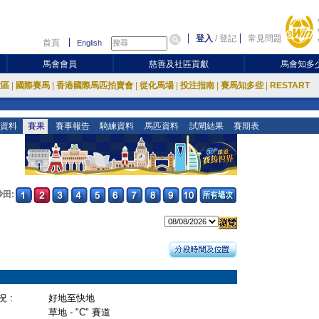
登入
/
登記
常見問題
首頁
English
馬會會員
慈善及社區貢獻
馬會知多
放區
|
國際賽馬
|
香港國際馬匹拍賣會
|
從化馬場
|
投注指南
|
賽馬知多些
|
RESTART
資料
賽果
賽事報告
騎練資料
馬匹資料
試閘結果
賽期表
沙田:
 :
好地至快地
草地 - "C" 賽道