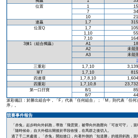
1
33
獨贏
1
15
位置
7
34
10
21
1,7
315
連贏
1,7
105
位置Q
1,10
55
7,10
164
A1
18
3揀1（組合獨贏）
A2
未能
A3
未能
1,7,10
3,139
三重彩
1,7,10
815
單T
1,7,8,10
1,604
四連環
1,7,10,8
23,732
四重彩
8/1
85
第一口孖寶
8/7
44
派彩備註：於勝出組合中，「F」代表「任何組合」；「M」則代表「任何
序」。
競賽事件報告
「赤兔」起步時向外斜跑，導致「飛雲寶」被帶向外跑壓向「可攻可守」，當
「隨時候命」自大外檔出閘後於早段收慢，在馬群之後切入。
過了千二米處後，「赤兔」開始搶口，向著外側的「知道勝」的後蹄斜跑，當