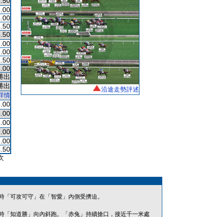
.50
.00
.00
.50
.50
.00
.00
.50
.00
勝出
勝出
沿途走勢評述
詳情
.00
.00
.00
.00
.00
.50
次
時「可攻可守」在「智愛」內側受擠迫。
時「知道勝」向內斜跑。「赤兔」持續搶口，接近千一米處