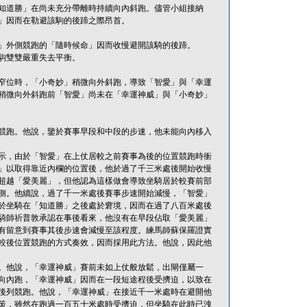
知道勝」在尚未充分帶離時持續向內斜跑。儘管小組接納
」因而在勒避該駒的後蹄之際昂首。
」外側競跑的「隨時候命」因而收慢避開該騎的後蹄。
駒雙雙嚴重失去平衡。
窄位時，「小奇妙」稍微向外斜跑，導致「智愛」與「幸運
稍微向外斜跑前「智愛」尚未在「幸運神威」與「小奇妙」
競跑。他說，鑒於賽事早段和中段的步速，他未能向內移入
示，由於「智愛」在上仗居較之前賽事為後的位置競跑時衝
」以取得靠近內欄的位置後，他於過了千三米處後開始收慢
超越「愛美麗」，但他認為這樣做會導致坐騎居於較賽前部
側。他續說，過了千一米處後賽事步速開始減慢，「智愛」
於坐騎在「知道勝」之後處於窘境，因而在過了八百米處後
騎師祈普敦承認在事後看來，他沒有在早段佔取「愛美麗」
有留意到賽事其後步速會減慢至該程度。練馬師蘇保羅證實
較後位置競跑的方式奏效，因而採用此方法。他說，因此他
。他說，「幸運神威」賽前未如上仗般放鬆，出閘僅屬一
向內跑，「幸運神威」因而在一段短途程後受擠迫，以致在
後列競跑。他說，「幸運神威」在接近千一米處時在避開他
策，雖然在跑過一百五十米處時受擠迫，但坐騎在此時已洩