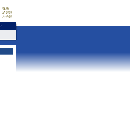
賽馬
足智彩
六合彩
少