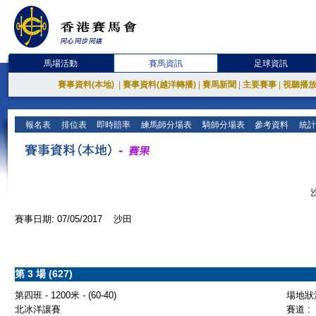
馬場活動
賽馬資訊
足球資訊
賽事資料(本地)
|
賽事資料(越洋轉播)
|
賽馬新聞
|
主要賽事
|
視聽播
報名表
排位表
即時賠率
練馬師分場表
騎師分場表
參考資料
統計
賽事日期: 07/05/2017 沙田
第 3 場 (627)
第四班 - 1200米 - (60-40)
場地狀況
北冰洋讓賽
賽道 :