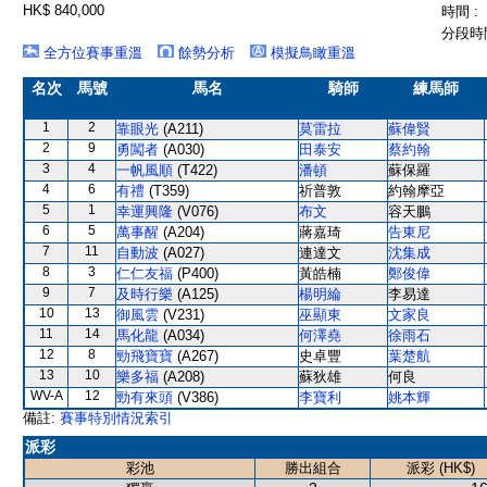
HK$ 840,000
時間 :
分段時間
全方位賽事重溫
餘勢分析
模擬鳥瞰重溫
名次
馬號
馬名
騎師
練馬師
1
2
靠眼光
(A211)
莫雷拉
蘇偉賢
2
9
勇闖者
(A030)
田泰安
蔡約翰
3
4
一帆風順
(T422)
潘頓
蘇保羅
4
6
有禮
(T359)
祈普敦
約翰摩亞
5
1
幸運興隆
(V076)
布文
容天鵬
6
5
萬事醒
(A204)
蔣嘉琦
告東尼
7
11
自動波
(A027)
連達文
沈集成
8
3
仁仁友福
(P400)
黃皓楠
鄭俊偉
9
7
及時行樂
(A125)
楊明綸
李易達
10
13
御風雲
(V231)
巫顯東
文家良
11
14
馬化龍
(A034)
何澤堯
徐雨石
12
8
勁飛寶寶
(A267)
史卓豐
葉楚航
13
10
樂多福
(A208)
蘇狄雄
何良
WV-A
12
勁有來頭
(V386)
李寶利
姚本輝
備註:
賽事特別情況索引
派彩
彩池
勝出組合
派彩 (HK$)