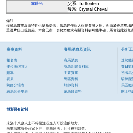
父系: Turffontein
靠眼光
母系: Crystal Cheval
備註
模擬鳥瞰重溫由特約供應商提供，供馬迷作個人娛樂資訊之用。但由於香港馬場
重溫片段出現偏差。本會已盡一切努力務求有關資料盡可能準確，馬會就此並無責
賽事資料
賽馬消息及資訊
分析工
報名表
賽馬消息
速勢能
排位表(本地)
賽馬新聞資料庫
賽日數
賠率
主要賽事
初出馬
賽果
馬匹資料
騎練配
騎師分場表
騎師資料
馬匹搬
練馬師分場表
練馬師資料
貼士指
博彩要有節制
未滿十八歲人士不得投注或進入可投注的地方。
向非法或海外莊家下注，即屬違法，且可被判監禁。