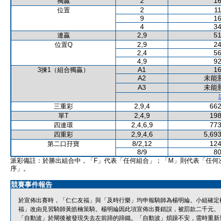
2
16
獨贏
2
11
位置
9
16
4
34
2,9
51
連贏
2,9
24
位置Q
2,4
56
4,9
92
A1
16
3揀1（組合獨贏）
A2
未能
A3
未能
2,9,4
662
三重彩
2,4,9
198
單T
2,4,6,9
773
四連環
2,9,4,6
5,693
四重彩
8/2,12
124
第二口孖寶
8/9
80
派彩備註：於勝出組合中，「F」代表「任何組合」；「M」則代表「任何
序」。
競賽事件報告
於宣佈出賽時，「仁仁友福」與「及時行樂」均申報騎師為楊明綸。小組確定
福」改由見習騎師黃皓楠策騎。楊明綸因此項宣佈出賽錯誤，被罰款二千元。
「自動波」於閘後被發現失去左前蹄的蹄鐵。「自動波」煩躁不安，需時重新