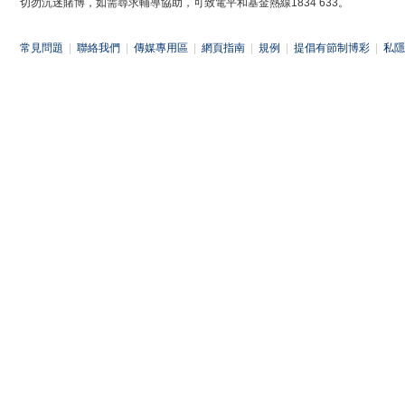
切勿沉迷賭博，如需尋求輔導協助，可致電平和基金熱線1834 633。
常見問題
|
聯絡我們
|
傳媒專用區
|
網頁指南
|
規例
|
提倡有節制博彩
|
私隱