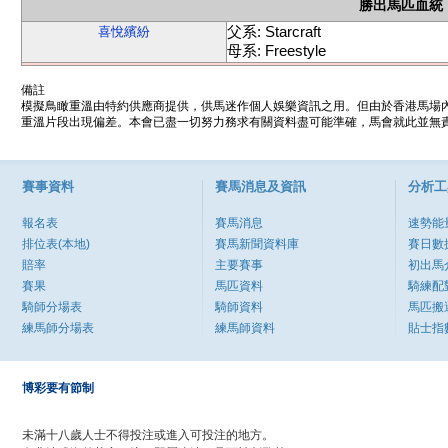
勝出馬匹血統
父系: Starcraft
喜悅繽紛
母系: Freestyle
備註
模擬鳥瞰重溫由特約供應商提供，供馬迷作個人娛樂資訊之用。但由於香港馬場
重溫片段出現偏差。本會已盡一切努力務求有關資料盡可能準確，馬會就此並無責
賽事資料
賽馬消息及資訊
分析工
報名表
賽馬消息
速勢能
排位表(本地)
賽馬新聞資料庫
賽日數
賠率
主要賽事
初出馬
賽果
馬匹資料
騎練配
騎師分場表
騎師資料
馬匹搬
練馬師分場表
練馬師資料
貼士指
博彩要有節制
未滿十八歲人士不得投注或進入可投注的地方。