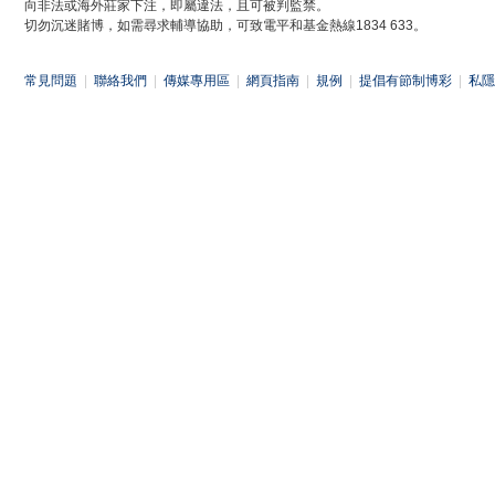
向非法或海外莊家下注，即屬違法，且可被判監禁。
切勿沉迷賭博，如需尋求輔導協助，可致電平和基金熱線1834 633。
常見問題
|
聯絡我們
|
傳媒專用區
|
網頁指南
|
規例
|
提倡有節制博彩
|
私隱