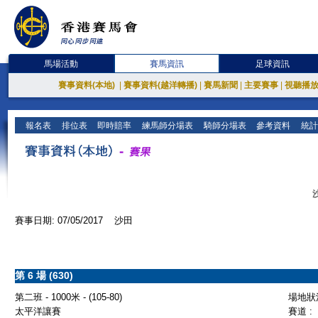
馬場活動
賽馬資訊
足球資訊
賽事資料(本地)
|
賽事資料(越洋轉播)
|
賽馬新聞
|
主要賽事
|
視聽播
報名表
排位表
即時賠率
練馬師分場表
騎師分場表
參考資料
統計
賽事日期: 07/05/2017 沙田
第 6 場 (630)
第二班 - 1000米 - (105-80)
場地狀況
太平洋讓賽
賽道 :