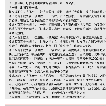
「上浦猛將」起步時失去右前蹄的蹄鐵，並出閘笨拙。
「一哥」出閘僅屬一般。
起步後不久，「朋友仔」被「大運起」碰撞，當時「大運起」被「上浦猛將」
過了七百米處後在一段途程上，「首映」在「歷險家」（見習騎師黃皓楠）外
黃皓楠，在類似情況下必須給予其他騎師足夠的競賽空間。
接近六百五十米處時，「一哥」將頭轉側，並向著內側的「駿皇綵」的後蹄斜
跑過六百五十米處時，「世澤之星」靠近「金滿載」後蹄處於窘境。趨近及跑
間緊迫競跑。
過了六百米處後，「佳運星」（黎海榮）將頭轉側並外閃。賽後黎海榮報告，
接近四百五十米處時，「世澤之星」在「金滿載」與「朋友仔」之間受擠迫時
悅繽紛」內側嘗試推進時向內斜跑，而「喜悅繽紛」此時向內斜跑。
過了四百米處後在一段途程上，「駿皇綵」在「喜悅繽紛」外側嘗試推進時受
映」之間的窄位，導致兩駒均十分緊迫地競跑直至過了一百米處後，此時「駿
見習騎師蔣嘉琦（「陀飛輪」）承認一項不小心策騎〔賽事規例第100(1)
坐騎向外斜跑，導致「金滿載」在「朋友仔」內側受擠迫時勒避及失去應有的
停賽，直至六月五日星期一才可再次出賽（三個香港賽馬日）。此外，見習騎
是見習騎師蔣嘉琦今季第六次被指控不小心策騎。
接近終點時，「朋友仔」在「陀飛輪」（見習騎師蔣嘉琦）與「駿皇綵」之間
跑，「駿皇綵」則移至「喜悅繽紛」內側。「駿皇綵」繼而於接近終點時被「
紛」之間的窄位。小組告誡見習騎師蔣嘉琦，儘管「駿皇綵」起初斜跑，繼而
「陀飛輪」在催策下向外斜跑。小組嚴厲譴責見習騎師蔣嘉琦，並告誡她，必
賽後獸醫立即檢查「世澤之星」，並無發現任何明顯異常之處。
「駿皇綵」、「喜悅繽紛」以及「歷險家」均須抽取樣本檢驗。