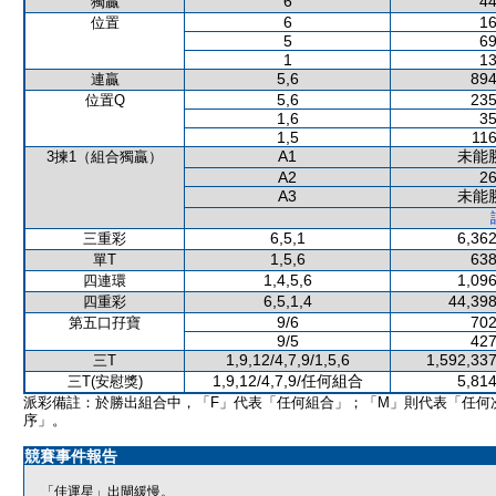
6
44
獨贏
6
16
位置
5
69
1
13
5,6
894
連贏
5,6
235
位置Q
1,6
35
1,5
116
A1
未能
3揀1（組合獨贏）
A2
26
A3
未能
6,5,1
6,362
三重彩
1,5,6
638
單T
1,4,5,6
1,096
四連環
6,5,1,4
44,398
四重彩
9/6
702
第五口孖寶
9/5
427
1,9,12/4,7,9/1,5,6
1,592,337
三T
1,9,12/4,7,9/任何組合
5,814
三T(安慰獎)
派彩備註：於勝出組合中，「F」代表「任何組合」；「M」則代表「任何
序」。
競賽事件報告
「佳運星」出閘緩慢。