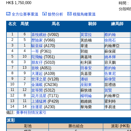
HK$ 1,750,000
時間 :
分段時間
全方位賽事重溫
餘勢分析
模擬鳥瞰重溫
名次
馬號
馬名
騎師
練馬師
1
6
喜悅繽紛
(V092)
莫雷拉
蔡約翰
2
5
歷險家
(V066)
黃皓楠
徐雨石
3
1
駿皇綵
(A170)
韋達
約翰摩亞
4
4
一哥
(P361)
郭能
蘇保羅
5
10
陀飛輪
(T051)
蔣嘉琦
姚本輝
6
3
朋友仔
(S010)
杜利萊
容天鵬
7
13
首映
(A051)
田泰安
蔡約翰
8
9
大運起
(A109)
吳嘉晉
告東尼
9
2
世澤之星
(V128)
潘頓
蘇偉賢
10
7
金滿載
(CN236)
巫顯東
苗禮德
11
12
豈等閒
(S312)
蘇狄雄
賀賢
12
8
花月流星
(T171)
楊明綸
約翰摩亞
13
11
上浦猛將
(P429)
賴維銘
霍利時
14
14
佳運星
(A230)
黎海榮
李易達
備註:
賽事特別情況索引
派彩
彩池
勝出組合
派彩 (HK$)