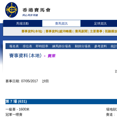
馬場活動
賽馬資訊
足球資訊
賽事資料(本地)
|
賽事資料(越洋轉播)
|
賽馬新聞
|
主要賽事
|
視聽播
報名表
排位表
即時賠率
練馬師分場表
騎師分場表
參考資料
統計
賽事日期: 07/05/2017 沙田
第 7 場 (631)
一級賽 - 1600米
場地狀況
冠軍一哩賽
賽道 :