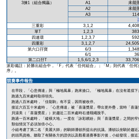
A1
未能
3揀1（組合獨贏）
A2
未能
A3
114
3,1,2
4,408
三重彩
1,2,3
383
單T
1,2,3,7
592
四連環
3,1,2,7
24,505
四重彩
6/3
1,348
第六口孖寶
6/1
36
1,5,6/1,2,3
33,706
第二口孖T
派彩備註：於勝出組合中，「F」代表「任何組合」；「M」則代表「任何
序」。
競賽事件報告
在早段，「心意傳達」與「極地風暴」跑來搶口。「極地風暴」在沒有遮擋下
跑過九百米處時取得領先。
跑過八百米處時，「佳龍駒」有不妥，因而被收停。
接近六百五十米處時，「心意傳達」被「喜蓮獎星」帶出更外疊，當時「喜蓮
貝湯美（「喜蓮獎星」）於趨近二百米處時右邊韁繩脫手。
跑過一百米處時，「縱橫大地」一度在「詠彩繽紛」與「喜蓮獎星」之間的窄
類似情況下必須加倍小心。
小組考慮了第二名「美麗大師」的騎師潘頓所提出的抗議。潘頓以坐騎於趨近
的頭馬資格。聽取了有關各方的證供以及觀看過賽事影片後，小組發現，接近