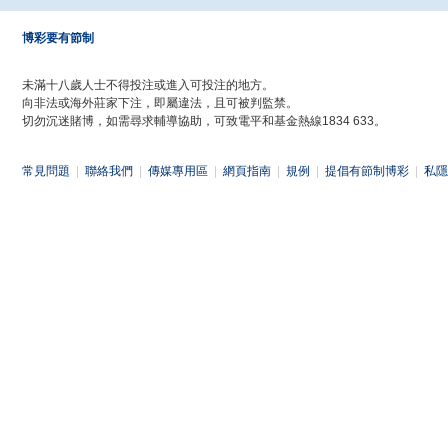
博彩要有節制
未滿十八歲人士不得投注或進入可投注的地方。
向非法或海外莊家下注，即屬違法，且可被判監禁。
切勿沉迷賭博，如需尋求輔導協助，可致電平和基金熱線1834 633。
常見問題
|
聯絡我們
|
傳媒專用區
|
網頁指南
|
規例
|
提倡有節制博彩
|
私隱