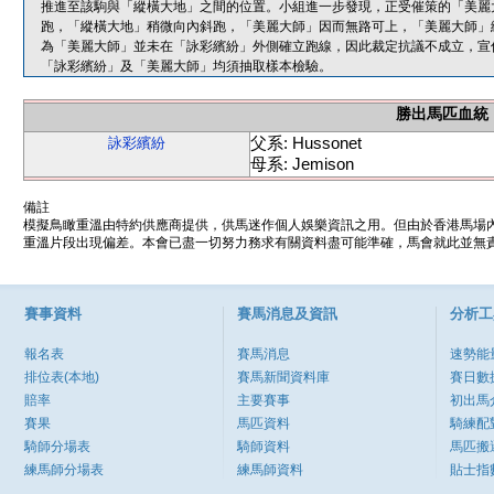
推進至該駒與「縱橫大地」之間的位置。小組進一步發現，正受催策的「美麗
跑，「縱橫大地」稍微向內斜跑，「美麗大師」因而無路可上，「美麗大師」
為「美麗大師」並未在「詠彩繽紛」外側確立跑線，因此裁定抗議不成立，宣
「詠彩繽紛」及「美麗大師」均須抽取樣本檢驗。
勝出馬匹血統
父系: Hussonet
詠彩繽紛
母系: Jemison
備註
模擬鳥瞰重溫由特約供應商提供，供馬迷作個人娛樂資訊之用。但由於香港馬場
重溫片段出現偏差。本會已盡一切努力務求有關資料盡可能準確，馬會就此並無責
賽事資料
賽馬消息及資訊
分析工
報名表
賽馬消息
速勢能
排位表(本地)
賽馬新聞資料庫
賽日數
賠率
主要賽事
初出馬
賽果
馬匹資料
騎練配
騎師分場表
騎師資料
馬匹搬
練馬師分場表
練馬師資料
貼士指