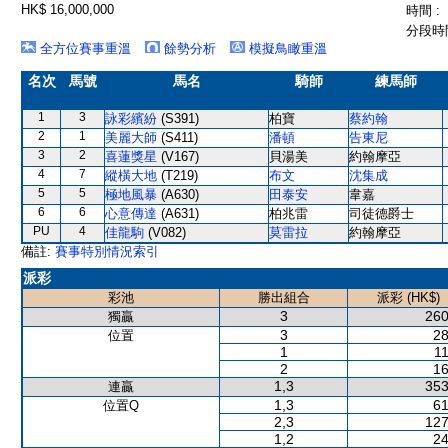
HK$ 16,000,000
時間 :
分段時間
全方位賽事重溫
餘勢分析
模擬鳥瞰重溫
名次
馬號
馬名
騎師
練馬師
1
3
詠彩繽紛
(S391)
柏寶
蔡約翰
2
1
美麗大師
(S411)
潘頓
告東尼
3
2
喜蓮獎星
(V167)
貝湯美
約翰摩亞
4
7
縱橫大地
(T219)
布文
沈集成
5
5
極地風暴
(A630)
田泰安
韋嘉
6
6
心意傳達
(A631)
柏兆雷
司徒德爵士
PU
4
佳龍駒
(V082)
莫雷拉
約翰摩亞
備註:
賽事特別情況索引
派彩
彩池
勝出組合
派彩 (HK$)
3
260
獨贏
3
28
位置
1
11
2
16
1,3
353
連贏
1,3
61
位置Q
2,3
127
1,2
24