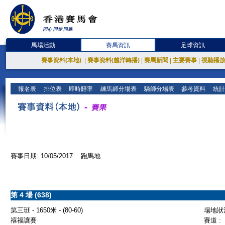
馬場活動
賽馬資訊
足球資訊
賽事資料(本地)
|
賽事資料(越洋轉播)
|
賽馬新聞
|
主要賽事
|
視聽播
報名表
排位表
即時賠率
練馬師分場表
騎師分場表
參考資料
統計
賽事日期: 10/05/2017 跑馬地
第 4 場 (638)
第三班 - 1650米 - (80-60)
場地狀況
禧福讓賽
賽道 :