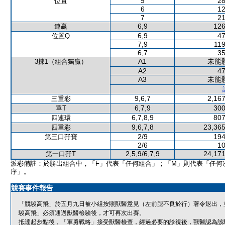
9
28
位置
6
12
7
21
6,9
126
連贏
6,9
47
位置Q
7,9
119
6,7
35
A1
未能
3揀1（組合獨贏）
A2
47
A3
未能
9,6,7
2,167
三重彩
6,7,9
300
單T
6,7,8,9
807
四連環
9,6,7,8
23,365
四重彩
2/9
194
第三口孖寶
2/6
10
2,5,9/6,7,9
24,171
第一口孖T
派彩備註：於勝出組合中，「F」代表「任何組合」；「M」則代表「任何
序」。
競賽事件報告
「競駿高飛」於五月九日被小組按照獸醫意見（左前腿不良於行）著令退出，
駿高飛」必須通過獸醫檢驗後，才可再次出賽。
抵達起步點後，「軍勇戰略」接受獸醫檢查，經過必要的診視後，獸醫認為該