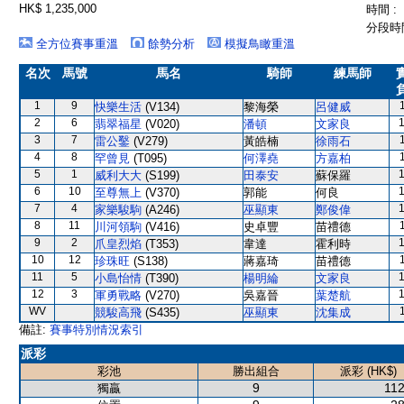
HK$ 1,235,000
時間 :
分段時間
全方位賽事重溫
餘勢分析
模擬鳥瞰重溫
名次
馬號
馬名
騎師
練馬師
1
9
快樂生活
(V134)
黎海榮
呂健威
2
6
翡翠福星
(V020)
潘頓
文家良
3
7
雷公鑿
(V279)
黃皓楠
徐雨石
4
8
罕曾見
(T095)
何澤堯
方嘉柏
5
1
威利大大
(S199)
田泰安
蘇保羅
6
10
至尊無上
(V370)
郭能
何良
7
4
家樂駿駒
(A246)
巫顯東
鄭俊偉
8
11
川河領駒
(V416)
史卓豐
苗禮德
9
2
爪皇烈焰
(T353)
韋達
霍利時
10
12
珍珠旺
(S138)
蔣嘉琦
苗禮德
11
5
小島怡情
(T390)
楊明綸
文家良
12
3
軍勇戰略
(V270)
吳嘉晉
葉楚航
WV
競駿高飛
(S435)
巫顯東
沈集成
備註:
賽事特別情況索引
派彩
彩池
勝出組合
派彩 (HK$)
9
112
獨贏