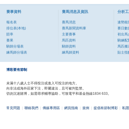
賽事資料
賽馬消息及資訊
分析工
報名表
賽馬消息
速勢能
排位表(本地)
賽馬新聞資料庫
賽日數
賠率
主要賽事
初出馬
賽果
馬匹資料
騎練配
騎師分場表
騎師資料
馬匹搬
練馬師分場表
練馬師資料
貼士指
博彩要有節制
未滿十八歲人士不得投注或進入可投注的地方。
向非法或海外莊家下注，即屬違法，且可被判監禁。
切勿沉迷賭博，如需尋求輔導協助，可致電平和基金熱線1834 633。
常見問題
|
聯絡我們
|
傳媒專用區
|
網頁指南
|
規例
|
提倡有節制博彩
|
私隱