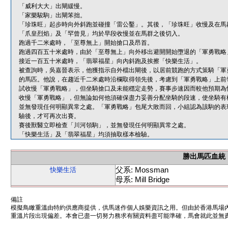
「威利大大」出閘緩慢。
「家樂駿駒」出閘笨拙。
「珍珠旺」起步時向外斜跑並碰撞「雷公鑿」。其後，「珍珠旺」收慢及在馬
「爪皇烈焰」及「罕曾見」均於早段收慢並在馬群之後切入。
跑過千二米處時，「至尊無上」開始搶口及昂首。
跑過四百五十米處時，由於「至尊無上」向外移出避開開始墮退的「軍勇戰略
接近一百五十米處時，「翡翠福星」向內斜跑及挨擦「快樂生活」。
被查詢時，吳嘉晉表示，他獲指示自外檔出閘後，以居前競跑的方式策騎「軍
的馬匹。他說，在趨近千二米處時沿欄取得領先後，考慮到「軍勇戰略」上前
試收慢「軍勇戰略」，但坐騎搶口及未能穩定走勢，賽事步速因而較他預期為
收慢「軍勇戰略」，但無論如何他須確保盡力妥善分配坐騎的段速，使坐騎有
並無發現任何明顯異常之處。「軍勇戰略」包尾大敗而回，小組認為該駒的表
驗後，才可再次出賽。
賽後獸醫立即檢查「川河領駒」，並無發現任何明顯異常之處。
「快樂生活」及「翡翠福星」均須抽取樣本檢驗。
勝出馬匹血統
父系: Mossman
快樂生活
母系: Mill Bridge
備註
模擬鳥瞰重溫由特約供應商提供，供馬迷作個人娛樂資訊之用。但由於香港馬場
重溫片段出現偏差。本會已盡一切努力務求有關資料盡可能準確，馬會就此並無責