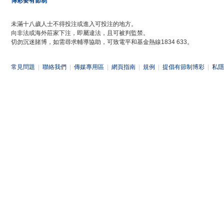
博彩要有節制
未滿十八歲人士不得投注或進入可投注的地方。
向非法或海外莊家下注，即屬違法，且可被判監禁。
切勿沉迷賭博，如需尋求輔導協助，可致電平和基金熱線1834 633。
常見問題
|
聯絡我們
|
傳媒專用區
|
網頁指南
|
規例
|
提倡有節制博彩
|
私隱