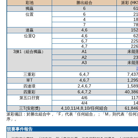
彩池
勝出組合
派彩 (HK$
6
61
獨贏
6
21
位置
4
18
7
78
4,6
152
連贏
4,6
62
位置Q
6,7
225
4,7
226
A1
未能
3揀1（組合獨贏）
A2
23
A3
未能
6,4,7
7,437
三重彩
4,6,7
1,295
單T
2,4,6,7
1,589
四連環
6,4,7,2
40,386
四重彩
4/6
117
第五口孖寶
4/4
14
4,10,11/4,8,10/任何組合
61,846
三T(安慰獎)
派彩備註：於勝出組合中，「F」代表「任何組合」；「M」則代表「任何
序」。
競賽事件報告