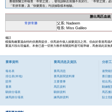
賽後獸醫立即檢查「帝聖之寶」，發現該駒左前腿不良於行。「帝聖之寶」必
「常拼常勝」及「快樂實在」均須抽取樣本檢驗。
勝出馬匹血統
父系: Nadeem
常拼常勝
母系: Miss Galileo
備註
模擬鳥瞰重溫由特約供應商提供，供馬迷作個人娛樂資訊之用。但由於香港馬場
重溫片段出現偏差。本會已盡一切努力務求有關資料盡可能準確，馬會就此並無責
賽事資料
賽馬消息及資訊
分析工
報名表
賽馬消息
速勢能
排位表(本地)
賽馬新聞資料庫
賽日數
賠率
主要賽事
初出馬
賽果
馬匹資料
騎練配
騎師分場表
騎師資料
馬匹搬
練馬師分場表
練馬師資料
貼士指