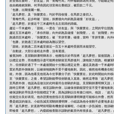
於宣佈出賽時，「好友益」與「青梅竹馬」均申報騎師為何澤堯。小組確定何
改由賴維銘策騎。何澤堯因此項宣佈出賽錯誤，被罰款二千元。
「包勝」出閘僅屬一般。
「超凡夢想」及「快樂實在」均於早段收慢，在馬群之後切入。
「青梅竹馬」起步時被「甜統」挨擦後向內斜跑及碰撞「好友益」。
「超凡夢想」於接近千三米處時失去左前蹄的蹄鐵。
趨近一千米處時，「甜統」一度在「好友益」與「快樂實在」之間的窄位競跑
趨近五百米處時，「承你所願」向外斜跑及碰撞「劍飛聲」。在「劍飛聲」外
跑過四百米處時，「快樂實在」被「常拼常勝」碰撞，當時「常拼常勝」向外
「包勝」於跑過三百米處時頗為難以望空。
「甜統」於跑過二百米處至接近一百五十米處時受困而未能望空。
「自動波」大部分途程走外疊，沒有遮擋。
被查詢時，見習騎師潘明輝表示，他獲指示於早段將「超凡夢想」留後競跑，
以穩定走勢，而他獲指示盡可能將坐騎留至馬群後列，讓牠留力競跑。根據策
力，但坐騎於過了千一米處後開始十分難以穩定走勢，趨近及跑過一千米處時
置於馬群外側衝刺，以確保牠能夠不受干擾地衝刺。因此，雖然他有機會在較
統」外側，因為他看見他視為今仗爭勝分子的「快樂實在」於此時開始向外移
至「快樂實在」之後，希望該駒能帶領坐騎進入直路。雖然這導致「超凡夢想
至馬群外側，他認為這做法於此時最符合坐騎的利益。見習騎師潘明輝又說，
路時立即將「超凡夢想」移至該駒外側，以確保坐騎能望空並不受干擾地衝刺
確保該駒於早段及中段能穩定下來，因為該駒以往有搶口傾向。他說，「超凡
仗能交出良好表現。他亦證實他曾指示見習騎師潘明輝盡可能移出外疊，然而
疊是錯誤的做法。小組告誡見習騎師潘明輝，小組認為他令坐騎不必要地多走
而「超凡夢想」於直路彎前明顯有機會節省腳程。小組進一步告誡他，他須確
即檢查「超凡夢想」，內窺鏡檢查顯示該駒的氣管內有很多血。「超凡夢想」