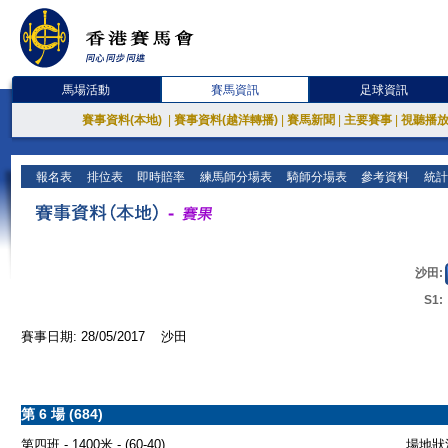
馬場活動
賽馬資訊
足球資訊
賽事資料(本地)
|
賽事資料(越洋轉播)
|
賽馬新聞
|
主要賽事
|
視聽播
報名表
排位表
即時賠率
練馬師分場表
騎師分場表
參考資料
統計
沙田:
S1:
賽事日期: 28/05/2017 沙田
第 6 場 (684)
第四班 - 1400米 - (60-40)
場地狀況