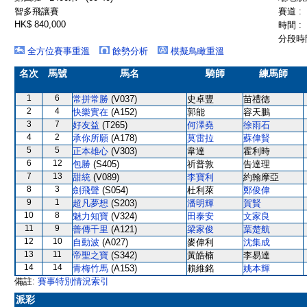
智多飛讓賽
賽道 :
HK$ 840,000
時間 :
分段時間
全方位賽事重溫
餘勢分析
模擬鳥瞰重溫
名次
馬號
馬名
騎師
練馬師
1
6
常拼常勝
(V037)
史卓豐
苗禮德
2
4
快樂實在
(A152)
郭能
容天鵬
3
7
好友益
(T265)
何澤堯
徐雨石
4
2
承你所願
(A178)
莫雷拉
蘇偉賢
5
5
正本雄心
(V303)
韋達
霍利時
6
12
包勝
(S405)
祈普敦
告達理
7
13
甜統
(V089)
李寶利
約翰摩亞
8
3
劍飛聲
(S054)
杜利萊
鄭俊偉
9
1
超凡夢想
(S203)
潘明輝
賀賢
10
8
魅力知寶
(V324)
田泰安
文家良
11
9
善傳千里
(A121)
梁家俊
葉楚航
12
10
自動波
(A027)
麥偉利
沈集成
13
11
帝聖之寶
(S342)
黃皓楠
李易達
14
14
青梅竹馬
(A153)
賴維銘
姚本輝
備註:
賽事特別情況索引
派彩