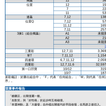
12
36
獨贏
12
15
位置
7
22
11
53
7,12
138
連贏
7,12
57
位置Q
11,12
165
7,11
257
A1
未能
3揀1（組合獨贏）
A2
21
A3
未能
12,7,11
3,369
三重彩
7,11,12
1,154
單T
6,7,11,12
2,059
四連環
12,7,11,6
32,597
四重彩
10/12
315
第一口孖寶
10/7
187
派彩備註：於勝出組合中，「F」代表「任何組合」；「M」則代表「任何
序」。
競賽事件報告
「糖黐豆」出閘僅屬一般。
「友歡笑」與「好性格」於起步時互相碰撞。
「幸運神駒」及「大爆發」自外檔出閘後均於早段收慢，在馬群之後切入。