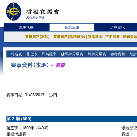
馬場活動
賽馬資訊
足球資訊
賽事資料(本地)
|
賽事資料(越洋轉播)
|
賽馬新聞
|
主要賽事
|
視聽播
報名表
排位表
即時賠率
練馬師分場表
騎師分場表
參考資料
統計
賽事日期: 31/05/2017 沙田
第 2 場 (690)
第五班 - 1800米 - (40-0)
場地狀況 
銀鑛灣讓賽
賽道 :