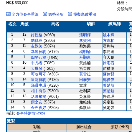
HK$ 630,000
時間 :
分段時間 
全方位賽事重溫
餘勢分析
模擬鳥瞰重溫
名次
馬號
馬名
騎師
練馬師
1
12
1
好性格
(V060)
潘明輝
姚本輝
2
7
1
糖黐豆
(S205)
李寶利
方嘉柏
3
11
1
友歡笑
(S074)
黎海榮
霍利時
4
6
1
幸運神駒
(V179)
楊明綸
李易達
5
1
1
四平八穩
(T045)
巫顯東
容天鵬
6
10
1
非凡者
(T089)
黃皓楠
徐雨石
7
4
1
大爆發
(T203)
祈普敦
苗禮德
8
2
1
可攻可守
(V365)
莫雷拉
蘇偉賢
9
14
1
皇龍寶駒
(P130)
田泰安
鄭俊偉
10
5
1
滿貫中環
(V220)
韋達
葉楚航
11
8
1
相中有你
(S300)
杜利萊
葉楚航
12
13
1
活潑飛揚
(V061)
吳嘉晉
告達理
13
3
1
鑽之友
(S376)
賴維銘
吳定強
14
9
1
金巴裡好
(P205)
蘇狄雄
吳定強
備註:
賽事特別情況索引
派彩
彩池
勝出組合
派彩 (HK$)