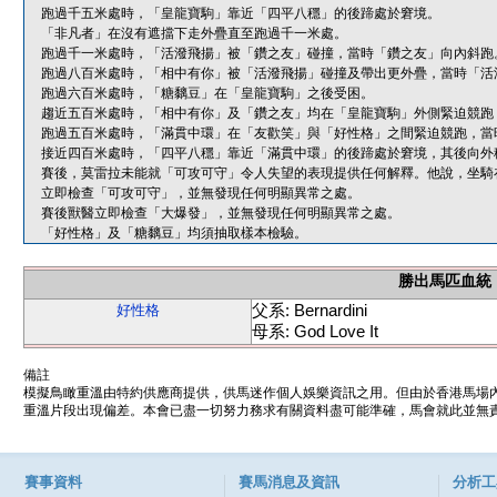
跑過千五米處時，「皇龍寶駒」靠近「四平八穩」的後蹄處於窘境。
「非凡者」在沒有遮擋下走外疊直至跑過千一米處。
跑過千一米處時，「活潑飛揚」被「鑽之友」碰撞，當時「鑽之友」向內斜跑
跑過八百米處時，「相中有你」被「活潑飛揚」碰撞及帶出更外疊，當時「活
跑過六百米處時，「糖黐豆」在「皇龍寶駒」之後受困。
趨近五百米處時，「相中有你」及「鑽之友」均在「皇龍寶駒」外側緊迫競跑
跑過五百米處時，「滿貫中環」在「友歡笑」與「好性格」之間緊迫競跑，當
接近四百米處時，「四平八穩」靠近「滿貫中環」的後蹄處於窘境，其後向外
賽後，莫雷拉未能就「可攻可守」令人失望的表現提供任何解釋。他說，坐騎
立即檢查「可攻可守」，並無發現任何明顯異常之處。
賽後獸醫立即檢查「大爆發」，並無發現任何明顯異常之處。
「好性格」及「糖黐豆」均須抽取樣本檢驗。
勝出馬匹血統
父系: Bernardini
好性格
母系: God Love It
備註
模擬鳥瞰重溫由特約供應商提供，供馬迷作個人娛樂資訊之用。但由於香港馬場
重溫片段出現偏差。本會已盡一切努力務求有關資料盡可能準確，馬會就此並無責
賽事資料
賽馬消息及資訊
分析工