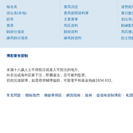
報名表
賽馬消息
速勢能
排位表(本地)
賽馬新聞資料庫
賽日數
賠率
主要賽事
初出馬
賽果
馬匹資料
騎練配
騎師分場表
騎師資料
馬匹搬
練馬師分場表
練馬師資料
貼士指
博彩要有節制
未滿十八歲人士不得投注或進入可投注的地方。
向非法或海外莊家下注，即屬違法，且可被判監禁。
切勿沉迷賭博，如需尋求輔導協助，可致電平和基金熱線1834 633。
常見問題
|
聯絡我們
|
傳媒專用區
|
網頁指南
|
規例
|
提倡有節制博彩
|
私隱