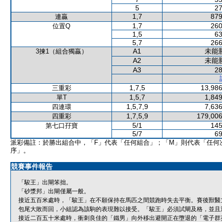
5
27
1,7
879
連贏
1,7
260
位置Q
1,5
63
5,7
266
A1
未能
3揀1（組合獨贏）
A2
未能
A3
28
1,7,5
13,986
三重彩
1,5,7
1,849
單T
1,5,7,9
7,636
四連環
1,7,5,9
179,006
四重彩
5/1
145
第七口孖寶
5/7
69
派彩備註：於勝出組合中，「F」代表「任何組合」；「M」則代表「任何
序」。
競賽事件報告
「駿王」出閘笨拙。
「砂漿邦」出閘僅屬一般。
接近五百米處時，「駿王」在不願保持在馬匹之間競跑時失去平衡。賽後獸醫
包尾大敗而回，小組認為該駒的表現難以接受。「駿王」必須試閘及格，並且
接近二百五十米處時，衝刺良佳的「鐵男」向外移出避開正在墮退的「電子群