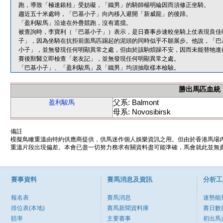
跑，導致「極速銀桂」受妨礙，「鐵男」的騎師楊明綸因而須修正坐騎。
趨近五十米處時，「巴基小子」向內移入避開「新威龍」的後蹄。
「盈利駿馬」沿途在外疊競跑，沒有遮擋。
被查詢時，李寶利（「巴基小子」）表示，是日賽事步速較坐騎上仗表現良佳
子」，因為坐騎在抗拒前面馬匹踢起的泥頭的同時似乎不願展步。他說，「巴
小子」，並無發現任何明顯異常之處，但由於該駒煩躁不安，因而未能替牠進
賽後獸醫立即檢查「老友記」，並無發現任何明顯異常之處。
「巴基小子」、「盈利駿馬」及「鐵男」均須抽取樣本檢驗。
勝出馬匹血統
父系: Balmont
盈利駿馬
母系: Novosibirsk
備註
模擬鳥瞰重溫由特約供應商提供，供馬迷作個人娛樂資訊之用。但由於香港馬場
重溫片段出現偏差。本會已盡一切努力務求有關資料盡可能準確，馬會就此並無責
賽事資料
賽馬消息及資訊
分析工
報名表
賽馬消息
速勢能
排位表(本地)
賽馬新聞資料庫
賽日數
賠率
主要賽事
初出馬