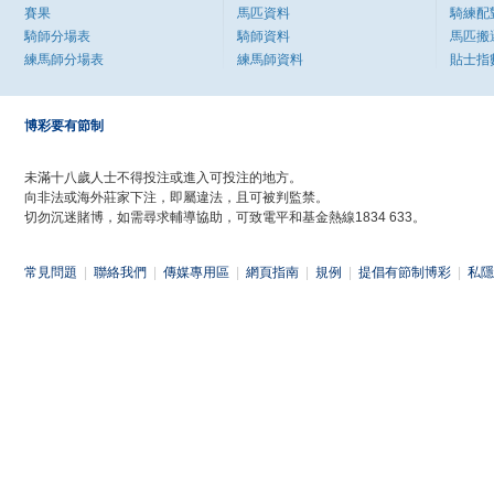
賽果
馬匹資料
騎練配
騎師分場表
騎師資料
馬匹搬
練馬師分場表
練馬師資料
貼士指
博彩要有節制
未滿十八歲人士不得投注或進入可投注的地方。
向非法或海外莊家下注，即屬違法，且可被判監禁。
切勿沉迷賭博，如需尋求輔導協助，可致電平和基金熱線1834 633。
常見問題
|
聯絡我們
|
傳媒專用區
|
網頁指南
|
規例
|
提倡有節制博彩
|
私隱