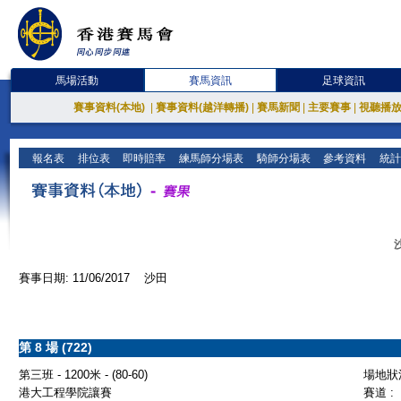
馬場活動
賽馬資訊
足球資訊
賽事資料(本地)
|
賽事資料(越洋轉播)
|
賽馬新聞
|
主要賽事
|
視聽播
報名表
排位表
即時賠率
練馬師分場表
騎師分場表
參考資料
統計
賽事日期: 11/06/2017 沙田
第 8 場 (722)
第三班 - 1200米 - (80-60)
場地狀況
港大工程學院讓賽
賽道 :