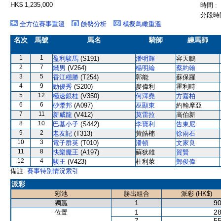
HK$ 1,235,000
時間 :
分段時間
全方位賽事重溫
餘勢分析
模擬鳥瞰重溫
名次
馬號
馬名
騎師
練馬師
1
1
盈利駿馬
(S191)
潘明輝
容天鵬
2
7
鐵男
(V264)
楊明綸
蔡約翰
3
5
香江穩勝
(T254)
郭能
蘇保羅
4
9
勁優秀
(S200)
麥偉利
霍利時
5
12
極速銀桂
(V350)
何澤堯
方嘉柏
6
6
砂漿邦
(A097)
巫顯東
約翰摩亞
7
11
新威龍
(V412)
莫雷拉
高伯新
8
10
巴基小子
(S442)
李寶利
告東尼
9
2
老友記
(T313)
黃皓楠
徐雨石
10
3
電子群英
(T010)
潘頓
文家良
11
8
快樂魔王
(A197)
蘇狄雄
賀賢
12
4
駿王
(V423)
杜利萊
鄭俊偉
備註:
賽事特別情況索引
派彩
彩池
勝出組合
派彩 (HK$)
1
90
獨贏
1
28
位置
7
55