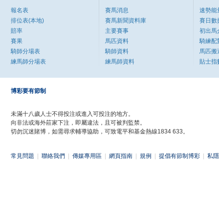
報名表
賽馬消息
速勢能
排位表(本地)
賽馬新聞資料庫
賽日數
賠率
主要賽事
初出馬
賽果
馬匹資料
騎練配
騎師分場表
騎師資料
馬匹搬
練馬師分場表
練馬師資料
貼士指
博彩要有節制
未滿十八歲人士不得投注或進入可投注的地方。
向非法或海外莊家下注，即屬違法，且可被判監禁。
切勿沉迷賭博，如需尋求輔導協助，可致電平和基金熱線1834 633。
常見問題
|
聯絡我們
|
傳媒專用區
|
網頁指南
|
規例
|
提倡有節制博彩
|
私隱