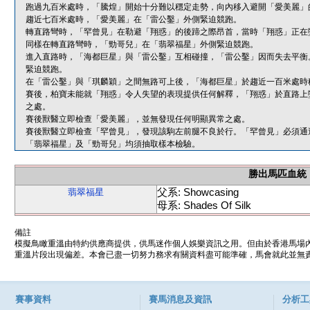
跑過九百米處時，「騰煌」開始十分難以穩定走勢，向內移入避開「愛美麗」
趨近七百米處時，「愛美麗」在「雷公鑿」外側緊迫競跑。
轉直路彎時，「罕曾見」在勒避「翔惑」的後蹄之際昂首，當時「翔惑」正在
同樣在轉直路彎時，「勁哥兒」在「翡翠福星」外側緊迫競跑。
進入直路時，「海都巨星」與「雷公鑿」互相碰撞，「雷公鑿」因而失去平衡
緊迫競跑。
在「雷公鑿」與「琪麟穎」之間無路可上後，「海都巨星」於趨近一百米處時
賽後，柏寶未能就「翔惑」令人失望的表現提供任何解釋，「翔惑」於直路上
之處。
賽後獸醫立即檢查「愛美麗」，並無發現任何明顯異常之處。
賽後獸醫立即檢查「罕曾見」，發現該駒左前腿不良於行。「罕曾見」必須通
「翡翠福星」及「勁哥兒」均須抽取樣本檢驗。
勝出馬匹血統
父系: Showcasing
翡翠福星
母系: Shades Of Silk
備註
模擬鳥瞰重溫由特約供應商提供，供馬迷作個人娛樂資訊之用。但由於香港馬場
重溫片段出現偏差。本會已盡一切努力務求有關資料盡可能準確，馬會就此並無責
賽事資料
賽馬消息及資訊
分析工