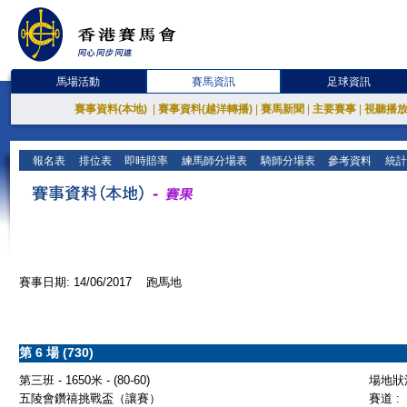
馬場活動
賽馬資訊
足球資訊
賽事資料(本地)
|
賽事資料(越洋轉播)
|
賽馬新聞
|
主要賽事
|
視聽播
報名表
排位表
即時賠率
練馬師分場表
騎師分場表
參考資料
統計
賽事日期: 14/06/2017 跑馬地
第 6 場 (730)
第三班 - 1650米 - (80-60)
場地狀況
五陵會鑽禧挑戰盃（讓賽）
賽道 :