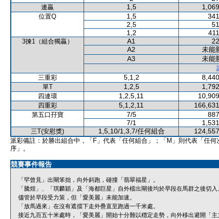
1,5
1,069
連贏
1,5
341
位置Q
2,5
51
1,2
411
A1
22
3揀1（組合獨贏）
A2
未能
A3
未能
5,1,2
8,440
三重彩
1,2,5
1,792
單T
1,2,5,11
10,909
四連環
5,1,2,11
166,631
四重彩
7/5
887
第五口孖寶
7/1
1,531
1,5,10/1,3,7/任何組合
124,557
三T(安慰獎)
派彩備註：於勝出組合中，「F」代表「任何組合」；「M」則代表「任何
序」。
競賽事件報告
「罕曾見」出閘笨拙，向外斜跑，碰撞「翡翠福星」。
「騰煌」、「琪麟穎」及「海都巨星」自外檔出閘後均於早段在馬群之後切入
儘管於早段受力策，但「愛美麗」未能加速。
「放馬過來」在沒有遮擋下走外疊直至跑過一千米處。
接近九百五十米處時，「愛美麗」開始十分難以穩定走勢，向外移出避開「主