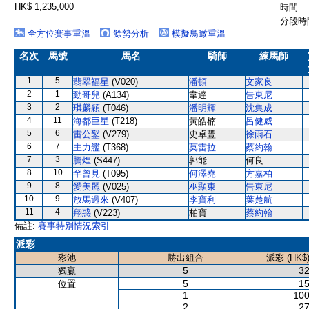
HK$ 1,235,000
時間 :
分段時間
全方位賽事重溫
餘勢分析
模擬鳥瞰重溫
名次
馬號
馬名
騎師
練馬師
1
5
翡翠福星
(V020)
潘頓
文家良
2
1
勁哥兒
(A134)
韋達
告東尼
3
2
琪麟穎
(T046)
潘明輝
沈集成
4
11
海都巨星
(T218)
黃皓楠
呂健威
5
6
雷公鑿
(V279)
史卓豐
徐雨石
6
7
主力艦
(T368)
莫雷拉
蔡約翰
7
3
騰煌
(S447)
郭能
何良
8
10
罕曾見
(T095)
何澤堯
方嘉柏
9
8
愛美麗
(V025)
巫顯東
告東尼
10
9
放馬過來
(V407)
李寶利
葉楚航
11
4
翔惑
(V223)
柏寶
蔡約翰
備註:
賽事特別情況索引
派彩
彩池
勝出組合
派彩 (HK$
5
32
獨贏
5
15
位置
1
100
2
27