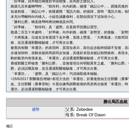
「好準確」自外檔出閘後於早段收慢，在馬群之後切入。
跑過九百米處轉彎時，「勁伶利」向內斜跑，碰撞「銘記心中」。跟隨其後的
短途程後，「銘記心中」收慢避開「電訊大炮」的後蹄，當時「電訊大炮」收
未充分帶離時向內移入。小組告誡麥偉利，在類似情況下須加倍小心。
「勝利公爵」轉直路彎時將頭轉側及外閃。
「好準確」、「勁伶利」及「盛勢」在直路早段難以望空。
跑過二百五十米處時，「好準確」向外斜跑，碰撞「架勢堂」的後軀，「架勢
「大將風速」沿途在沒有遮擋下走外疊，直路上墮退。「大將風速」大敗而回
格，並且通過獸醫檢驗後，才可再次出賽。
被查詢有關「幸運坊」的表現時，莫雷拉表示，前往起步點時煩躁不安後，首
步速加快時，坐騎未能與馬群同步加速，其後於末段未能以勁勢衝刺，表現令
駒的氣管內有很多血。「幸運坊」必須通過獸醫檢驗後，才可再次出賽。
賽後獸醫立即檢查「勝利公爵」，並無發現任何明顯異常之處。「勝利公爵」
爵」必須試閘及格，並且通過獸醫檢驗後，才可再次出賽。
「幸運坊」、「盛勢」及「銘記心中」均須抽取樣本檢驗。
<26/6/2017 獸醫報告增補>表現欠佳的「幸運坊」於賽後曾由主任獸醫
血。主任獸醫（賽事管制）今晨在練馬師鄭俊偉的馬房再次檢查「幸運坊」時
運坊」必須通過獸醫檢驗後，才可再次出賽。
勝出馬匹血統
父系: Zebedee
盛勢
母系: Break Of Dawn
備註