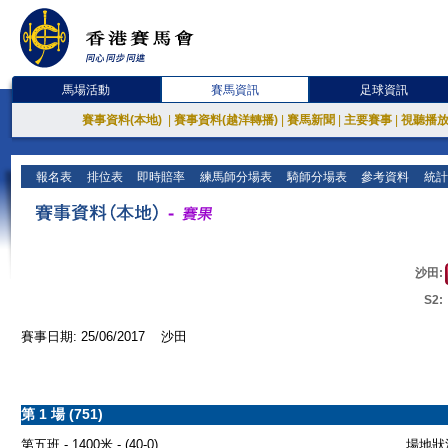
馬場活動
賽馬資訊
足球資訊
賽事資料(本地)
|
賽事資料(越洋轉播)
|
賽馬新聞
|
主要賽事
|
視聽播
報名表
排位表
即時賠率
練馬師分場表
騎師分場表
參考資料
統計
沙田:
S2:
賽事日期: 25/06/2017 沙田
第 1 場 (751)
第五班 - 1400米 - (40-0)
場地狀況