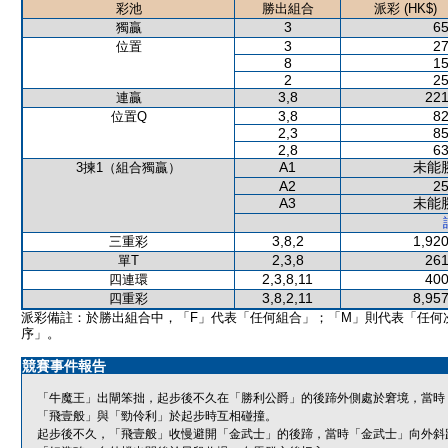
彩池
勝出組合
派彩 (HK$)
3
65
獨贏
3
27
位置
8
15
2
25
3,8
221
連贏
3,8
82
位置Q
2,3
85
2,8
63
A1
未能
3揀1（組合獨贏）
A2
25
A3
未能
3,8,2
1,920
三重彩
2,3,8
261
單T
2,3,8,11
400
四連環
3,8,2,11
8,957
四重彩
派彩備註：於勝出組合中，「F」代表「任何組合」；「M」則代表「任何
序」。
競賽事件報告
「牛魔王」出閘笨拙，起步後不久在「勝利公爵」的後蹄外側處於窘境，當時
「飛壹般」與「勁伶利」於起步時互相碰撞。
起步後不久，「飛壹般」收慢避開「金武士」的後蹄，當時「金武士」向外斜