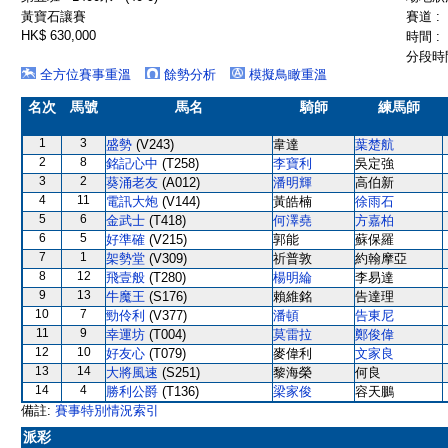
黃寶石讓賽
賽道 :
HK$ 630,000
時間 :
分段時間
全方位賽事重溫
餘勢分析
模擬鳥瞰重溫
名次
馬號
馬名
騎師
練馬師
1
3
盛勢
(V243)
韋達
葉楚航
2
8
銘記心中
(T258)
李寶利
吳定強
3
2
葵涌老友
(A012)
潘明輝
高伯新
4
11
電訊大炮
(V144)
黃皓楠
徐雨石
5
6
金武士
(T418)
何澤堯
方嘉柏
6
5
好準確
(V215)
郭能
蘇保羅
7
1
架勢堂
(V309)
祈普敦
約翰摩亞
8
12
飛壹般
(T280)
楊明綸
李易達
9
13
牛魔王
(S176)
賴維銘
告達理
10
7
勁伶利
(V377)
潘頓
告東尼
11
9
幸運坊
(T004)
莫雷拉
鄭俊偉
12
10
好友心
(T079)
麥偉利
文家良
13
14
大將風速
(S251)
黎海榮
何良
14
4
勝利公爵
(T136)
梁家俊
容天鵬
備註:
賽事特別情況索引
派彩