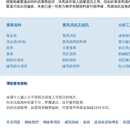
模擬鳥瞰重溫由特約供應商提供，供馬迷作個人娛樂資訊之用。但由於香港馬場
重溫片段出現偏差。本會已盡一切努力務求有關資料盡可能準確，馬會就此並無責
賽事資料
賽馬消息及資訊
分析工
報名表
賽馬消息
速勢能
排位表(本地)
賽馬新聞資料庫
賽日數
賠率
主要賽事
初出馬
賽果
馬匹資料
騎練配
騎師分場表
騎師資料
馬匹搬
練馬師分場表
練馬師資料
貼士指
博彩要有節制
未滿十八歲人士不得投注或進入可投注的地方。
向非法或海外莊家下注，即屬違法，且可被判監禁。
切勿沉迷賭博，如需尋求輔導協助，可致電平和基金熱線1834 633。
常見問題
|
聯絡我們
|
傳媒專用區
|
網頁指南
|
規例
|
提倡有節制博彩
|
私隱