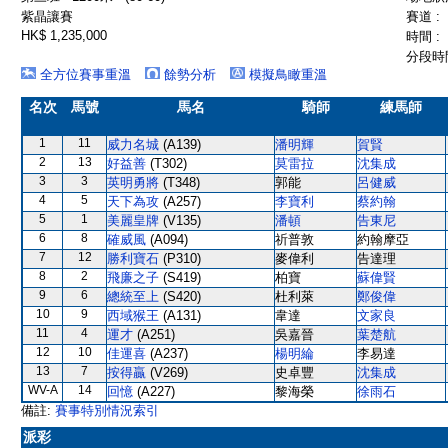
紫晶讓賽
賽道 :
HK$ 1,235,000
時間 :
分段時間
全方位賽事重溫
餘勢分析
模擬鳥瞰重溫
名次
馬號
馬名
騎師
練馬師
1
11
威力名城
(A139)
潘明輝
賀賢
2
13
好益善
(T302)
莫雷拉
沈集成
3
3
英明勇將
(T348)
郭能
呂健威
4
5
天下為攻
(A257)
李寶利
蔡約翰
5
1
美麗皇牌
(V135)
潘頓
告東尼
6
8
確威風
(A094)
祈普敦
約翰摩亞
7
12
勝利寶石
(P310)
麥偉利
告達理
8
2
飛廉之子
(S419)
柏寶
蘇偉賢
9
6
總統至上
(S420)
杜利萊
鄭俊偉
10
9
西域猴王
(A131)
韋達
文家良
11
4
運才
(A251)
吳嘉晉
葉楚航
12
10
佳運喜
(A237)
楊明綸
李易達
13
7
按得贏
(V269)
史卓豐
沈集成
WV-A
14
回憶
(A227)
黎海榮
徐雨石
備註:
賽事特別情況索引
派彩