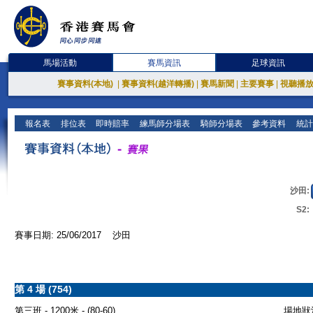
馬場活動
賽馬資訊
足球資訊
賽事資料(本地)
|
賽事資料(越洋轉播)
|
賽馬新聞
|
主要賽事
|
視聽播
報名表
排位表
即時賠率
練馬師分場表
騎師分場表
參考資料
統計
沙田:
S2:
賽事日期: 25/06/2017 沙田
第 4 場 (754)
第三班 - 1200米 - (80-60)
場地狀況