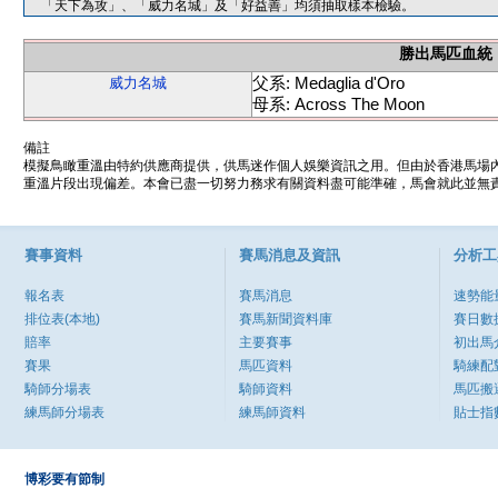
「天下為攻」、「威力名城」及「好益善」均須抽取樣本檢驗。
勝出馬匹血統
父系: Medaglia d'Oro
威力名城
母系: Across The Moon
備註
模擬鳥瞰重溫由特約供應商提供，供馬迷作個人娛樂資訊之用。但由於香港馬場
重溫片段出現偏差。本會已盡一切努力務求有關資料盡可能準確，馬會就此並無責
賽事資料
賽馬消息及資訊
分析工
報名表
賽馬消息
速勢能
排位表(本地)
賽馬新聞資料庫
賽日數
賠率
主要賽事
初出馬
賽果
馬匹資料
騎練配
騎師分場表
騎師資料
馬匹搬
練馬師分場表
練馬師資料
貼士指
博彩要有節制