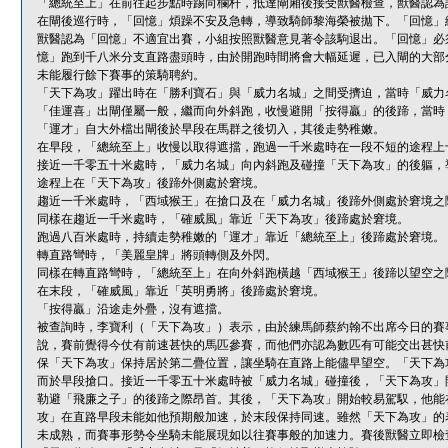
「總統至上」在前往起步點時踢向欄杆，抵達閘廂後接受獸醫
在閘後巡行時，「回憶」煩躁不安及急轉，導致騎師黎海榮被拋下。「回憶」
獸醫認為「回憶」不適宜出賽，小組按照獸醫意見著令該駒退出。「回憶」必
憶」跑到千八米分支直路盡頭時，由於開跑時間將會大幅延遲，已入閘的大部
未能履行餘下賽事的策騎聘約。
「天下為攻」躍出時在「勝利寶石」與「威力名城」之間受擠迫，當時「威力
「佳運喜」出閘僅屬一般，繼而向外斜跑，收慢避開「按得贏」的後蹄，當時
「運才」自大外檔出閘後於早段在馬群之後切入，其後走勢稚嫩。
在早段，「總統至上」收慢以取得遮擋，跑過一千米處時在一段不短的途程上
接近一千零五十米處時，「威力名城」向內斜跑及碰撞「天下為攻」的後軀，
途程上在「天下為攻」後蹄外側處於窘境。
趨近一千米處時，「西域猴王」在搶口及在「威力名城」後蹄外側處於窘境之
同樣在趨近一千米處時，「確威風」靠近「天下為攻」後蹄處於窘境。
跑過八百米處時，持續走勢稚嫩的「運才」靠近「總統至上」後蹄處於窘境。
轉直路彎時，「美麗皇牌」將頭轉側及外閃。
同樣在轉直路彎時，「總統至上」在向外斜跑橫越「西域猴王」後蹄以望空之
在末段，「確威風」靠近「英明勇將」後蹄處於窘境。
「按得贏」沿途走外疊，沒有遮擋。
被查詢時，李寶利（「天下為攻」）表示，由於練馬師蔡約翰不出席今日的賽
說，賽前覺得今仗有前速甚快的馬匹參賽，而他們亦認為數匹有可能交出甚快
保「天下為攻」保持居於第二疊位置，讓坐騎在直路上能儘早望空。「天下為
而於早段搶口。接近一千零五十米處時被「威力名城」碰撞後，「天下為攻」
勒避「飛廉之子」的後蹄之際昂首。其後，「天下為攻」開始較易駕馭，他能
攻」在直路早段未能如他預期般加速，於末段保持同速。雖然「天下為攻」的
未成熟，而賽事形勢令坐騎未能展現如以往賽事般的加速力。賽後獸醫立即檢