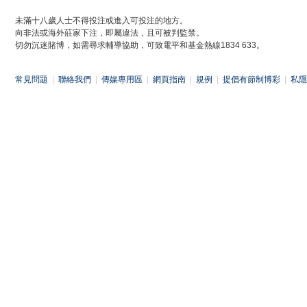
未滿十八歲人士不得投注或進入可投注的地方。
向非法或海外莊家下注，即屬違法，且可被判監禁。
切勿沉迷賭博，如需尋求輔導協助，可致電平和基金熱線1834 633。
常見問題
|
聯絡我們
|
傳媒專用區
|
網頁指南
|
規例
|
提倡有節制博彩
|
私隱