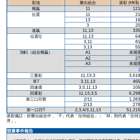
彩池
勝出組合
派彩 (HK$)
11
121
獨贏
11
21
位置
13
16
3
20
11,13
335
連贏
11,13
64
位置Q
3,11
81
3,13
55
A1
未能
3揀1（組合獨贏）
A2
27
A3
未能
11,13,3
3,618
三重彩
3,11,13
465
單T
3,5,11,13
105
四連環
11,13,3,5
6,298
四重彩
2/11
1,283
第三口孖寶
2/13
278
2,3,4/3,11,13
51,215
第一口孖T
派彩備註：於勝出組合中，「F」代表「任何組合」；「M」則代表「任何
序」。
競賽事件報告