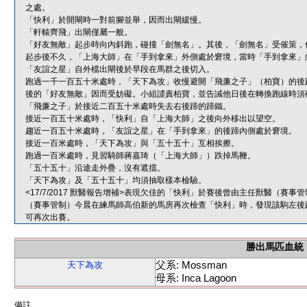
之處。
「快利」於開閘時一對前腳並舉，因而出閘緩慢。
「軒轅齊飛」出閘僅屬一般。
「好友無敵」起步時向內斜跑，碰撞「劍無名」。其後，「劍無名」受催策，
起步後不久，「上海大師」在「手到拿來」外側處於窘境，當時「手到拿來」
「友誼之星」自外檔出閘後於早段在馬群之後切入。
跑過一千一百五十米處時，「天下為攻」收慢避開「飛廉之子」（柏寶）的後
後的「好友無敵」因而受妨礙。小組譴責柏寶，並告誡他日後在轉換跑線時須
「飛廉之子」於接近二百五十米處時失去右後蹄的蹄鐵。
接近一百五十米處時，「快利」自「上海大師」之後向外移出以望空。
趨近一百五十米處時，「友誼之星」在「手到拿來」的後蹄內側處於窘境。
接近一百米處時，「天下為攻」與「五十五十」互相挨擦。
跑過一百米處時，見習騎師蔣嘉琦（「上海大師」）跌掉馬鞭。
「五十五十」沿途走外疊，沒有遮擋。
「天下為攻」及「五十五十」均須抽取樣本檢驗。
<17/7/2017 獸醫報告增補>表現欠佳的「快利」於賽後曾由主任獸醫（
（賽事管制）今晨在練馬師高伯新的馬房再次檢查「快利」時，發現該駒左後
可再次出賽。
勝出馬匹血統
父系: Mossman
天下為攻
母系: Inca Lagoon
備註