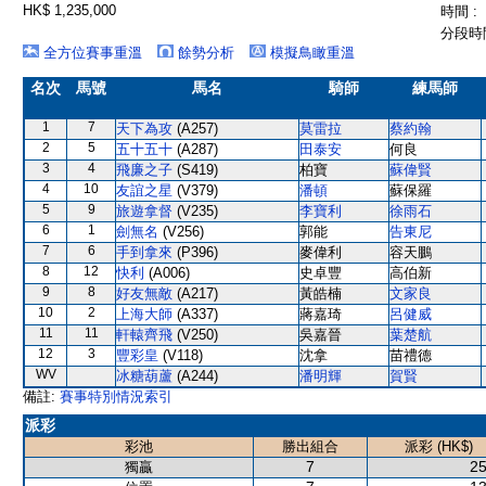
HK$ 1,235,000
時間 :
分段時間
全方位賽事重溫
餘勢分析
模擬鳥瞰重溫
名次
馬號
馬名
騎師
練馬師
1
7
天下為攻
(A257)
莫雷拉
蔡約翰
2
5
五十五十
(A287)
田泰安
何良
3
4
飛廉之子
(S419)
柏寶
蘇偉賢
4
10
友誼之星
(V379)
潘頓
蘇保羅
5
9
旅遊拿督
(V235)
李寶利
徐雨石
6
1
劍無名
(V256)
郭能
告東尼
7
6
手到拿來
(P396)
麥偉利
容天鵬
8
12
快利
(A006)
史卓豐
高伯新
9
8
好友無敵
(A217)
黃皓楠
文家良
10
2
上海大師
(A337)
蔣嘉琦
呂健威
11
11
軒轅齊飛
(V250)
吳嘉晉
葉楚航
12
3
豐彩皇
(V118)
沈拿
苗禮德
WV
冰糖葫蘆
(A244)
潘明輝
賀賢
備註:
賽事特別情況索引
派彩
彩池
勝出組合
派彩 (HK$)
7
25
獨贏