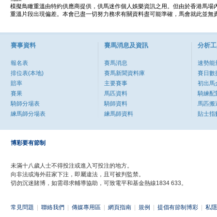
模擬鳥瞰重溫由特約供應商提供，供馬迷作個人娛樂資訊之用。但由於香港馬場
重溫片段出現偏差。本會已盡一切努力務求有關資料盡可能準確，馬會就此並無責
賽事資料
賽馬消息及資訊
分析工
報名表
賽馬消息
速勢能
排位表(本地)
賽馬新聞資料庫
賽日數
賠率
主要賽事
初出馬
賽果
馬匹資料
騎練配
騎師分場表
騎師資料
馬匹搬
練馬師分場表
練馬師資料
貼士指
博彩要有節制
未滿十八歲人士不得投注或進入可投注的地方。
向非法或海外莊家下注，即屬違法，且可被判監禁。
切勿沉迷賭博，如需尋求輔導協助，可致電平和基金熱線1834 633。
常見問題
|
聯絡我們
|
傳媒專用區
|
網頁指南
|
規例
|
提倡有節制博彩
|
私隱