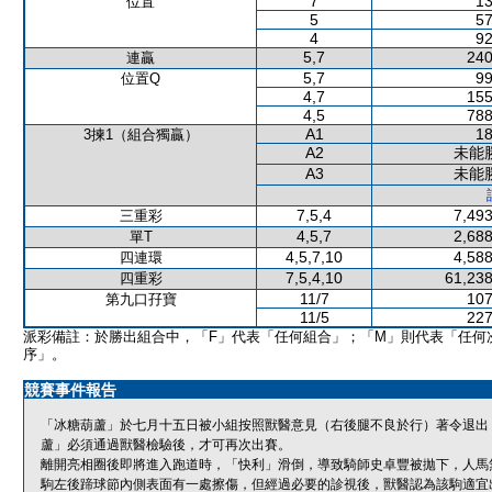
7
13
位置
5
57
4
92
5,7
240
連贏
5,7
99
位置Q
4,7
155
4,5
788
A1
18
3揀1（組合獨贏）
A2
未能
A3
未能
7,5,4
7,493
三重彩
4,5,7
2,688
單T
4,5,7,10
4,588
四連環
7,5,4,10
61,238
四重彩
11/7
107
第九口孖寶
11/5
227
派彩備註：於勝出組合中，「F」代表「任何組合」；「M」則代表「任何
序」。
競賽事件報告
「冰糖葫蘆」於七月十五日被小組按照獸醫意見（右後腿不良於行）著令退出
蘆」必須通過獸醫檢驗後，才可再次出賽。
離開亮相圈後即將進入跑道時，「快利」滑倒，導致騎師史卓豐被拋下，人馬
駒左後蹄球節內側表面有一處擦傷，但經過必要的診視後，獸醫認為該駒適宜