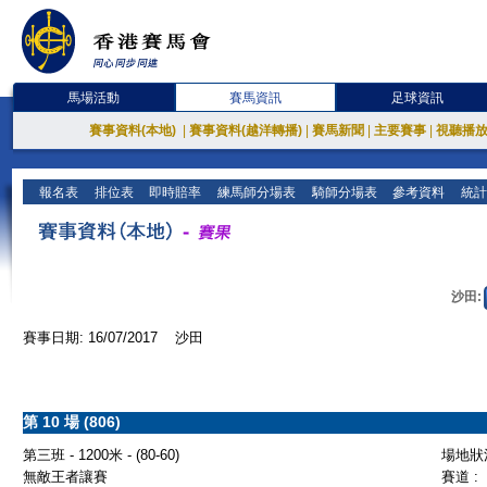
馬場活動
賽馬資訊
足球資訊
賽事資料(本地)
|
賽事資料(越洋轉播)
|
賽馬新聞
|
主要賽事
|
視聽播
報名表
排位表
即時賠率
練馬師分場表
騎師分場表
參考資料
統計
沙田:
賽事日期: 16/07/2017 沙田
第 10 場 (806)
第三班 - 1200米 - (80-60)
場地狀況
無敵王者讓賽
賽道 :