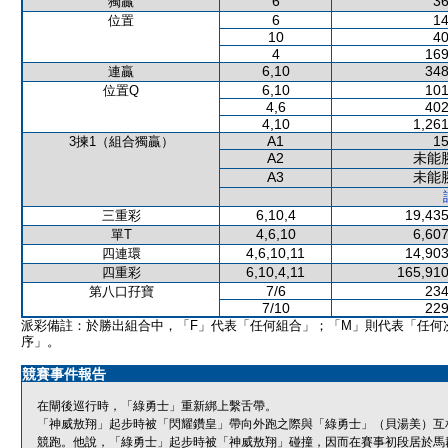
6
36
獨贏
6
14
位置
10
40
4
169
6,10
348
連贏
6,10
101
位置Q
4,6
402
4,10
1,261
A1
15
3揀1（組合獨贏）
A2
未能
A3
未能
6,10,4
19,435
三重彩
4,6,10
6,607
單T
4,6,10,11
14,903
四連環
6,10,4,11
165,910
四重彩
7/6
234
第八口孖寶
7/10
229
派彩備註：於勝出組合中，「F」代表「任何組合」；「M」則代表「任何
序」。
競賽事件報告
在閘後巡行時，「綠勇士」重新綁上繫舌帶。
「神威敖翔」起步時被「閃耀鑽皇」帶向外跑之際與「綠勇士」（貝湯美）互
競跑。他說，「綠勇士」起步時被「神威敖翔」碰撞，因而在賽事初段居於馬