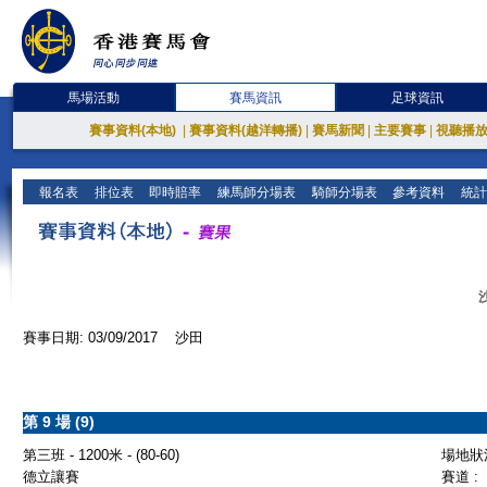
馬場活動
賽馬資訊
足球資訊
賽事資料(本地)
|
賽事資料(越洋轉播)
|
賽馬新聞
|
主要賽事
|
視聽播
報名表
排位表
即時賠率
練馬師分場表
騎師分場表
參考資料
統計
賽事日期: 03/09/2017 沙田
第 9 場 (9)
第三班 - 1200米 - (80-60)
場地狀況
德立讓賽
賽道 :