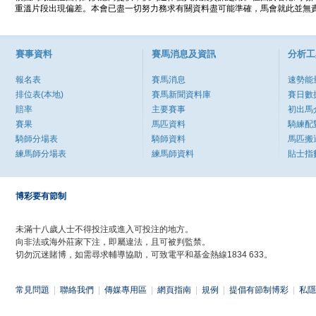
重溫片段出現偏差。本會已盡一切努力務求有關資料盡可能準確，馬會就此並無責
賽事資料
賽馬消息及資訊
分析工
報名表
賽馬消息
速勢能
排位表(本地)
賽馬新聞資料庫
賽日數
賠率
主要賽事
初出馬
賽果
馬匹資料
騎練配
騎師分場表
騎師資料
馬匹搬
練馬師分場表
練馬師資料
貼士指
博彩要有節制
未滿十八歲人士不得投注或進入可投注的地方。
向非法或海外莊家下注，即屬違法，且可被判監禁。
切勿沉迷賭博，如需尋求輔導協助，可致電平和基金熱線1834 633。
常見問題
|
聯絡我們
|
傳媒專用區
|
網頁指南
|
規例
|
提倡有節制博彩
|
私隱