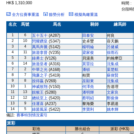
HK$ 1,310,000
時間 :
分段時間
全方位賽事重溫
餘勢分析
模擬鳥瞰重溫
名次
馬號
馬名
騎師
練馬師
1
6
五十五十
(A287)
田泰安
何良
2
10
閃耀鑽皇
(S347)
史卓豐
容天鵬
3
4
萬馬奔騰
(S142)
楊明綸
呂健威
4
11
旅遊拿督
(V235)
梁家俊
徐雨石
5
3
綠勇士
(V126)
貝湯美
約翰摩亞
6
14
旅遊皇者
(A316)
莫雷拉
沈集成
7
2
中華之光
(A168)
潘頓
葉楚航
8
7
飛廉之子
(S419)
柏寶
蘇偉賢
9
8
按得贏
(V269)
巫顯東
沈集成
10
1
神威敖翔
(V150)
何澤堯
告達理
11
13
靚猴王
(S280)
潘明輝
文家良
12
12
總統至上
(S420)
蔡明紹
鄭俊偉
13
9
佳運喜
(A237)
黎海榮
李易達
14
5
綠茵風采
(S422)
李寶利
姚本輝
備註:
賽事特別情況索引
派彩
彩池
勝出組合
派彩 (HK$)