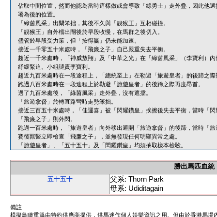
佔取中間位置，然而他認為當時這樣做或會導致「綠勇士」走外疊，因此他選
署為後的位置。
「綠茵風采」出閘笨拙，其後不久與「靚猴王」互相碰撞。
「靚猴王」自外檔出閘後於早段收慢，在馬群之後切入。
儘管於早段受力策，但「按得贏」仍未能加速。
接近一千零五十米處時，「飛廉之子」自己嚴重失去平衡。
趨近一千米處時，「神威敖翔」及「中華之光」在「綠茵風采」（李寶利）內
紓緩緊迫。小組譴責李寶利。
趨近九百米處時在一段途程上，「總統至上」在勒避「旅遊皇者」的後蹄之際
跑過八百米處時在一段途程上於勒避「旅遊皇者」的後蹄之際再度昂首。
過了九百米處後，「綠茵風采」走外疊，沒有遮擋。
「旅遊拿督」於轉直路彎時走勢笨拙。
接近三百五十米處時，「佳運喜」被「閃耀鑽皇」挨擦後失去平衡，當時「閃
「飛廉之子」則外閃。
跑過一百米處時，「旅遊皇者」向外移出避開「旅遊拿督」的後蹄，當時「旅
賽後獸醫立即檢查「飛廉之子」，並無發現任何明顯異常之處。
「旅遊皇者」、「五十五十」及「閃耀鑽皇」均須抽取樣本檢驗。
勝出馬匹血統
父系: Thorn Park
五十五十
母系: Udiditagain
備註
模擬鳥瞰重溫由特約供應商提供，供馬迷作個人娛樂資訊之用。但由於香港馬場