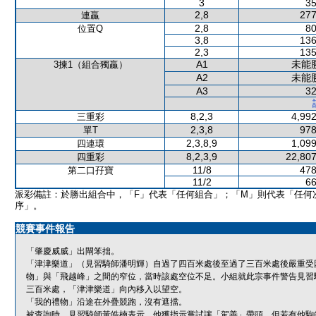
3
35
2,8
277
連贏
2,8
80
位置Q
3,8
136
2,3
135
A1
未能
3揀1（組合獨贏）
A2
未能
A3
32
8,2,3
4,992
三重彩
2,3,8
978
單T
2,3,8,9
1,099
四連環
8,2,3,9
22,807
四重彩
11/8
478
第二口孖寶
11/2
66
派彩備註：於勝出組合中，「F」代表「任何組合」；「M」則代表「任何
序」。
競賽事件報告
「肇慶威威」出閘笨拙。
「津津樂道」（見習騎師潘明輝）自過了四百米處後至過了三百米處後嚴重受
物」與「飛越峰」之間的窄位，當時該處空位不足。小組就此宗事件警告見習
三百米處，「津津樂道」向內移入以望空。
「我的禮物」沿途在外疊競跑，沒有遮擋。
被查詢時，見習騎師黃皓楠表示，他獲指示嘗試讓「駕善」帶頭，但若有他駒