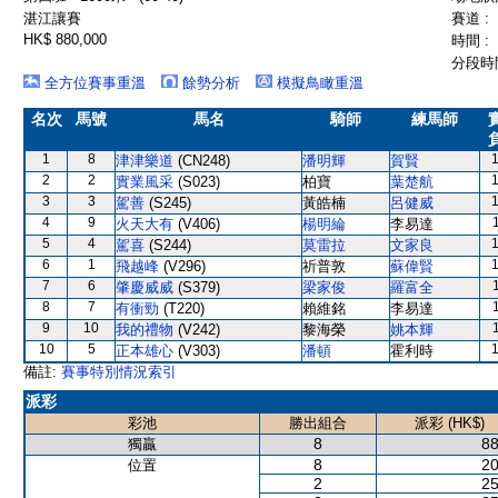
湛江讓賽
賽道 :
HK$ 880,000
時間 :
分段時間
全方位賽事重溫
餘勢分析
模擬鳥瞰重溫
名次
馬號
馬名
騎師
練馬師
1
8
津津樂道
(CN248)
潘明輝
賀賢
2
2
實業風采
(S023)
柏寶
葉楚航
3
3
駕善
(S245)
黃皓楠
呂健威
4
9
火天大有
(V406)
楊明綸
李易達
5
4
駕喜
(S244)
莫雷拉
文家良
6
1
飛越峰
(V296)
祈普敦
蘇偉賢
7
6
肇慶威威
(S379)
梁家俊
羅富全
8
7
有衝勁
(T220)
賴維銘
李易達
9
10
我的禮物
(V242)
黎海榮
姚本輝
10
5
正本雄心
(V303)
潘頓
霍利時
備註:
賽事特別情況索引
派彩
彩池
勝出組合
派彩 (HK$)
8
88
獨贏
8
20
位置
2
25