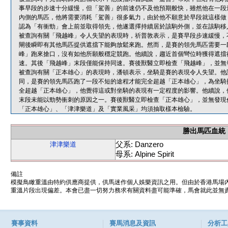
事早段的步速十分緩慢，但「駕善」的前速仍不及他預期般快，雖然他在一段
內側的馬匹，他將需要消耗「駕善」很多氣力，由於他不願意於早段就這樣做
認為「有衝勁」會上前並取得領先，他遂選擇持續居於該駒外側，並在該駒移
被查詢有關「飛越峰」令人失望的表現時，祈普敦表示，是賽早段步速緩慢，
閘後瞬即有其他馬匹提供遮擋下能夠放鬆來跑。然而，是賽的領先馬匹需要一
峰」跑來搶口，沒有如他所願般穩定競跑。他續說，趨近首個彎位時獲得遮擋
速。其後「飛越峰」末段僅能保持同速。賽後獸醫立即檢查「飛越峰」，並無
被查詢有關「正本雄心」的表現時，潘頓表示，坐騎是賽的表現令人失望。他
同，是賽的領先馬匹跑了一段不短的途程才能完全超越「正本雄心」，為坐騎
全超越「正本雄心」，他覺得這或對坐騎的表現有一定程度的影響。他續說，
末段未能以勁勢衝刺的原因之一。賽後獸醫立即檢查「正本雄心」，並無發現
「正本雄心」、「津津樂道」及「實業風采」均須抽取樣本檢驗。
勝出馬匹血統
父系: Danzero
津津樂道
母系: Alpine Spirit
備註
模擬鳥瞰重溫由特約供應商提供，供馬迷作個人娛樂資訊之用。但由於香港馬場
重溫片段出現偏差。本會已盡一切努力務求有關資料盡可能準確，馬會就此並無責
賽事資料
賽馬消息及資訊
分析工