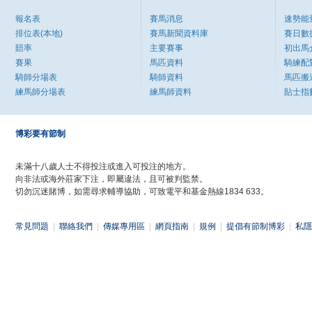
報名表
賽馬消息
速勢能
排位表(本地)
賽馬新聞資料庫
賽日數
賠率
主要賽事
初出馬
賽果
馬匹資料
騎練配
騎師分場表
騎師資料
馬匹搬
練馬師分場表
練馬師資料
貼士指
博彩要有節制
未滿十八歲人士不得投注或進入可投注的地方。
向非法或海外莊家下注，即屬違法，且可被判監禁。
切勿沉迷賭博，如需尋求輔導協助，可致電平和基金熱線1834 633。
常見問題
|
聯絡我們
|
傳媒專用區
|
網頁指南
|
規例
|
提倡有節制博彩
|
私隱