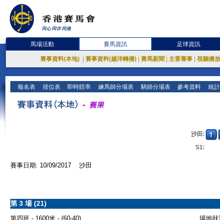
馬場活動
賽馬資訊
足球資訊
賽事資料(本地)
|
賽事資料(越洋轉播)
|
賽馬新聞
|
主要賽事
|
視聽播
報名表
排位表
即時賠率
練馬師分場表
騎師分場表
參考資料
統計
沙田:
S1:
賽事日期: 10/09/2017 沙田
第 3 場 (21)
第四班 - 1600米 - (60-40)
場地狀況