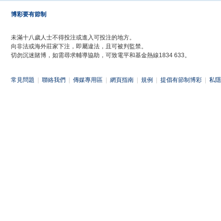
博彩要有節制
未滿十八歲人士不得投注或進入可投注的地方。
向非法或海外莊家下注，即屬違法，且可被判監禁。
切勿沉迷賭博，如需尋求輔導協助，可致電平和基金熱線1834 633。
常見問題
|
聯絡我們
|
傳媒專用區
|
網頁指南
|
規例
|
提倡有節制博彩
|
私隱