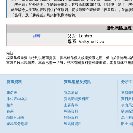
「駿皇綵」的外側後，坐騎須受催策，其後衝刺未如預期。他續說，除了「駿
就坐騎令人失望的表現提供任何原因。賽後獸醫立即檢查「駿皇綵」，並無發
「旌暉」及「勝得威」均須抽取樣本檢驗。
勝出馬匹血統
父系: Lonhro
旌暉
母系: Valkyrie Diva
備註
模擬鳥瞰重溫由特約供應商提供，供馬迷作個人娛樂資訊之用。但由於香港馬場
重溫片段出現偏差。本會已盡一切努力務求有關資料盡可能準確，馬會就此並無責
賽事資料
賽馬消息及資訊
分析工
報名表
賽馬消息
速勢能
排位表(本地)
賽馬新聞資料庫
賽日數
賠率
主要賽事
初出馬
賽果
馬匹資料
騎練配
騎師分場表
騎師資料
馬匹搬
練馬師分場表
練馬師資料
貼士指