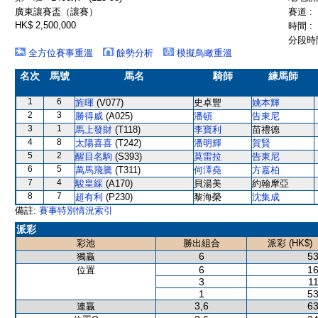
廣東讓賽盃（讓賽）
賽道 :
HK$ 2,500,000
時間 :
分段時間
全方位賽事重溫
餘勢分析
模擬鳥瞰重溫
名次
馬號
馬名
騎師
練馬師
1
6
旌暉
(V077)
史卓豐
姚本輝
2
3
勝得威
(A025)
潘頓
告東尼
3
1
馬上發財
(T118)
李寶利
苗禮德
4
8
太陽喜喜
(T242)
潘明輝
賀賢
5
2
醒目名駒
(S393)
莫雷拉
告東尼
6
5
萬馬飛騰
(T311)
何澤堯
方嘉柏
7
4
駿皇綵
(A170)
貝湯美
約翰摩亞
8
7
超有利
(P230)
黎海榮
沈集成
備註:
賽事特別情況索引
派彩
彩池
勝出組合
派彩 (HK$)
6
53
獨贏
6
16
位置
3
11
1
53
3,6
63
連贏