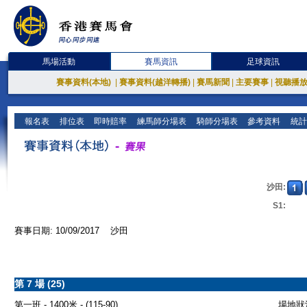
馬場活動
賽馬資訊
足球資訊
賽事資料(本地)
|
賽事資料(越洋轉播)
|
賽馬新聞
|
主要賽事
|
視聽播
報名表
排位表
即時賠率
練馬師分場表
騎師分場表
參考資料
統計
沙田:
S1:
賽事日期: 10/09/2017 沙田
第 7 場 (25)
第一班 - 1400米 - (115-90)
場地狀況