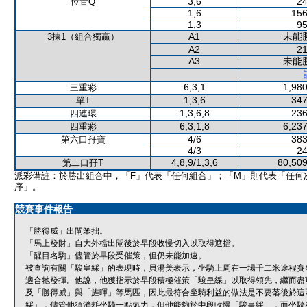
3,6
24
位置Q
1,6
156
1,3
95
A1
未能
3揀1（組合獨贏）
A2
21
A3
未能
6,3,1
1,980
三重彩
1,3,6
347
單T
1,3,6,8
236
四連環
6,3,1,8
6,237
四重彩
4/6
383
第六口孖寶
4/3
24
4,8,9/1,3,6
80,509
第二口孖T
派彩備註：於勝出組合中，「F」代表「任何組合」；「M」則代表「任何
序」。
競賽事件報告
「勝得威」出閘笨拙。
「馬上發財」自大外檔出閘後於早段收慢切入以取得遮擋。
「醒目名駒」儘管於早段受催策，但仍未能加速。
被查詢有關「駿皇綵」的表現時，貝湯美表示，坐騎上周在一場千二米途程賽
適合牠發揮。他說，他獲指示於早段積極催策「駿皇綵」以取得領先，繼而盡
及「勝得威」與「旌暉」等馬匹，因此最符合坐騎利益的做法是不要落後於這
綵」，儘管他須消耗坐騎一點氣力，但他能夠於中段收慢「駿皇綵」，而坐騎