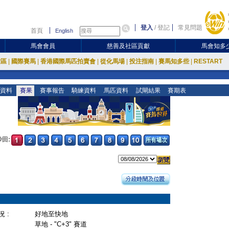
登入
/
登記
常見問題
首頁
English
馬會會員
慈善及社區貢獻
馬會知多
放區
|
國際賽馬
|
香港國際馬匹拍賣會
|
從化馬場
|
投注指南
|
賽馬知多些
|
RESTART
資料
賽果
賽事報告
騎練資料
馬匹資料
試閘結果
賽期表
沙田:
 :
好地至快地
草地 - "C+3" 賽道