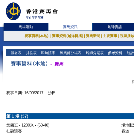
馬場活動
賽馬資訊
足球資訊
賽事資料(本地)
|
賽事資料(越洋轉播)
|
賽馬新聞
|
主要賽事
|
視聽播
報名表
排位表
即時賠率
練馬師分場表
騎師分場表
參考資料
統計
賽事日期: 16/09/2017 沙田
第 1 場 (37)
第四班 - 1200米 - (60-40)
場地狀況
杜鵑讓賽
賽道 :