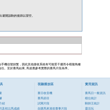
出避開該駒的後蹄以望空。
內手機信號頻繁，因此其他接收系統有可能受干擾而令模擬鳥瞰
任。至於賽馬結果, 馬迷應參考實際的賽馬片段為準。
具
視聽播放區
實用資訊
量
賽日收音機
賽馬日一般資訊
據
賽馬節目
檔位統計
介紹
試閘片段
騎師王統計
對及初岀馬成績
自購馬來港前賽事片段
靈活玩