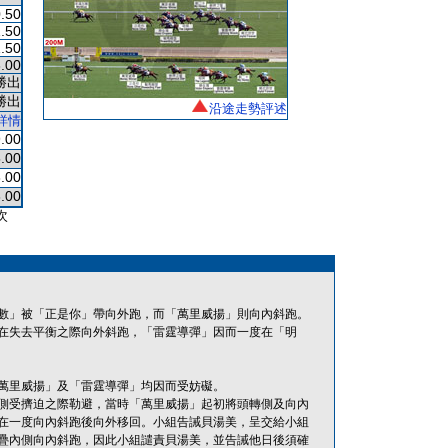
.50
.50
.50
.00
勝出
勝出
沿途走勢評述
詳情
.00
.00
.00
.00
次
數」被「正是你」帶向外跑，而「萬里威揚」則向內斜跑。
在失去平衡之際向外斜跑，「雷霆導彈」因而一度在「明
萬里威揚」及「雷霆導彈」均因而受妨礙。
側受擠迫之際勒避，當時「萬里威揚」起初將頭轉側及向內
在一度向內斜跑後向外移回。小組告誡貝湯美，呈交給小組
疊內側向內斜跑，因此小組譴責貝湯美，並告誡他日後須確