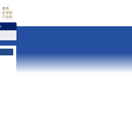
賽馬
足智彩
六合彩
少