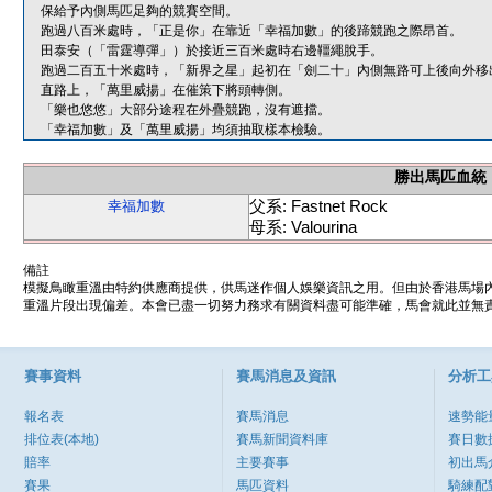
保給予內側馬匹足夠的競賽空間。
跑過八百米處時，「正是你」在靠近「幸福加數」的後蹄競跑之際昂首。
田泰安（「雷霆導彈」）於接近三百米處時右邊韁繩脫手。
跑過二百五十米處時，「新界之星」起初在「劍二十」內側無路可上後向外移
直路上，「萬里威揚」在催策下將頭轉側。
「樂也悠悠」大部分途程在外疊競跑，沒有遮擋。
「幸福加數」及「萬里威揚」均須抽取樣本檢驗。
勝出馬匹血統
父系: Fastnet Rock
幸福加數
母系: Valourina
備註
模擬鳥瞰重溫由特約供應商提供，供馬迷作個人娛樂資訊之用。但由於香港馬場
重溫片段出現偏差。本會已盡一切努力務求有關資料盡可能準確，馬會就此並無責
賽事資料
賽馬消息及資訊
分析工
報名表
賽馬消息
速勢能
排位表(本地)
賽馬新聞資料庫
賽日數
賠率
主要賽事
初出馬
賽果
馬匹資料
騎練配