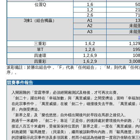
1,6
50
位置Q
1,2
21
2,6
71
A1
13
3揀1（組合獨贏）
A2
未能
A3
未能
1,6,2
1,129
三重彩
1,2,6
195
單T
1,2,6,9
108
四連環
1,6,2,9
3,008
四重彩
派彩備註：於勝出組合中，「F」代表「任何組合」；「M」則代表「任何
序」。
競賽事件報告
入閘困難的「雷霆導彈」必須經閘廂測試及格後，才可再次出賽。
「劍二十」躍出時在「幸福加數」與「萬里威揚」之間受擠迫，當時「幸福加
在此宗事件中，「萬里威揚」在被「劍二十」碰撞後失去平衡。「萬里威揚」
昇」內側受擠迫。
「新界之星」及「樂也悠悠」自外檔出閘後均於早段在馬群之後切入。
跑過千一米處時，「劍二十」靠近「正是你」的後蹄處於窘境後向外斜跑，「
接近八百五十米處時，受催策保持位置的「新界之星」一度在「萬里威揚」內
斜跑避開「駿馬翹楚」（貝湯美），繼而被該駒帶向內跑，而「駿馬翹楚」則
的證據顯示此宗事件涉及多項因素，然而小組認為他確曾一度容許坐騎在第三