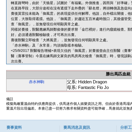
轉直路彎時，由於「天狼星」試圖於「有福氣」外側推進，因而與「好準確」
在直路早段，大部分途程在沒有遮擋下走外疊的「騏名燈」將頭轉側及急促向
賽後莫雷拉未能為「御風雲」的表現提供任何解釋。他說，自外檔出閘後，他
位置，大致取得遮擋。他說，「御風雲」於趨近五百米處時脫口，其後儘管受
查「御風雲」，並無發現任何明顯異常之處。
同樣於賽後，獸醫應練馬師鄭俊偉的要求替「金巴裡好」進行內窺鏡檢查。獸
好」必須通過獸醫檢驗後，才可再次出賽。
賽後獸醫立即檢查「大將風雲」，並無發現任何明顯異常之處。
「赤水神駒」及「永常喜」均須抽取樣本檢驗。
<25/9/2017 獸醫報告增補>表現欠佳的「御風雲」於賽後曾由主任獸醫
醫（賽事管制）今晨在練馬師文家良的馬房再次檢查「御風雲」時，發現該駒
次出賽。
勝出馬匹血統
父系: Hidden Dragon
赤水神駒
母系: Fantastic Flo Jo
備註
模擬鳥瞰重溫由特約供應商提供，供馬迷作個人娛樂資訊之用。但由於香港馬場
重溫片段出現偏差。本會已盡一切努力務求有關資料盡可能準確，馬會就此並無責
賽事資料
賽馬消息及資訊
分析工