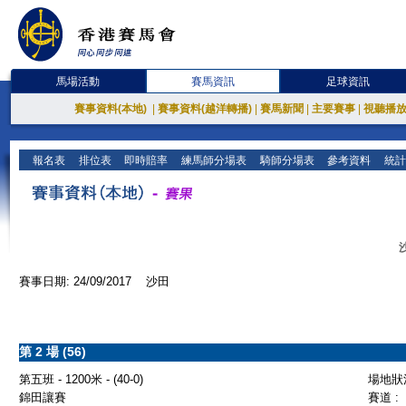
馬場活動
賽馬資訊
足球資訊
賽事資料(本地)
|
賽事資料(越洋轉播)
|
賽馬新聞
|
主要賽事
|
視聽播
報名表
排位表
即時賠率
練馬師分場表
騎師分場表
參考資料
統計
賽事日期: 24/09/2017 沙田
第 2 場 (56)
第五班 - 1200米 - (40-0)
場地狀況
錦田讓賽
賽道 :