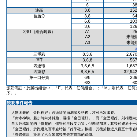
6
38
3,8
152
連贏
3,8
64
位置Q
6,8
103
3,6
126
A1
25
3揀1（組合獨贏）
A2
未能
A3
未能
8,3,6
2,670
三重彩
3,6,8
567
單T
3,5,6,8
1,687
四連環
8,3,6,5
32,942
四重彩
6/8
286
第一口孖寶
6/3
60
派彩備註：於勝出組合中，「F」代表「任何組合」；「M」則代表「任何
序」。
競賽事件報告
入閘困難的「金巴裡好」必須經閘廂測試及格後，才可再次出賽。
「赤水神駒」起步時向外斜跑，碰撞「金巴裡好」，而「金巴裡好」則相應向
自大外檔出閘的「快趣的」儘管於早段受力策，但未能加速，其後於跑過千一
「金巴裡好」於跑過九百米處時被「好準確」挨擦，其後於接近八百五十米處
「齊齊健康」於過了六百米處後失去右前蹄的蹄鐵。