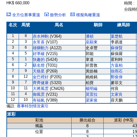
HK$ 660,000
時間 :
分段時間
全方位賽事重溫
餘勢分析
模擬鳥瞰重溫
名次
馬號
馬名
騎師
練馬師
1
8
赤水神駒
(V364)
潘頓
葉楚航
2
3
永常喜
(V107)
巫顯東
李易達
3
6
雄獅動力
(A122)
史卓豐
蘇偉賢
4
5
好準確
(V215)
郭能
蘇保羅
5
1
快趣的
(S424)
韋達
霍利時
6
2
騏名燈
(T031)
祈普敦
方嘉柏
7
9
天狼星
(P269)
黃皓楠
徐雨石
8
12
金巴裡好
(P205)
賴維銘
鄭俊偉
9
7
齊齊健康
(S320)
柏寶
麥菲文
10
11
大將風雲
(CN426)
楊明綸
何良
11
4
御風雲
(V231)
莫雷拉
文家良
12
10
有福氣
(V389)
梁家俊
容天鵬
備註:
賽事特別情況索引
派彩
彩池
勝出組合
派彩 (HK$)
8
43
獨贏
8
19
位置
3
17