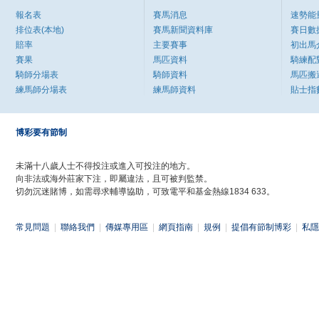
報名表
賽馬消息
速勢能
排位表(本地)
賽馬新聞資料庫
賽日數
賠率
主要賽事
初出馬
賽果
馬匹資料
騎練配
騎師分場表
騎師資料
馬匹搬
練馬師分場表
練馬師資料
貼士指
博彩要有節制
未滿十八歲人士不得投注或進入可投注的地方。
向非法或海外莊家下注，即屬違法，且可被判監禁。
切勿沉迷賭博，如需尋求輔導協助，可致電平和基金熱線1834 633。
常見問題
|
聯絡我們
|
傳媒專用區
|
網頁指南
|
規例
|
提倡有節制博彩
|
私隱