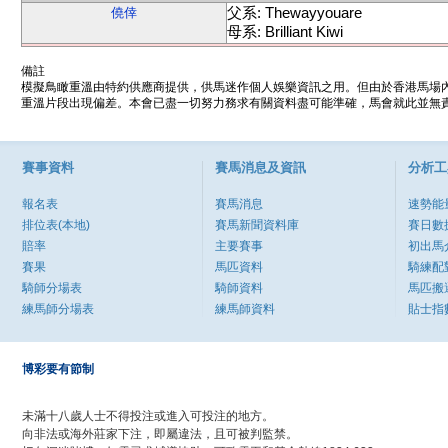
父系: Thewayyouare
僥倖
母系: Brilliant Kiwi
備註
模擬鳥瞰重溫由特約供應商提供，供馬迷作個人娛樂資訊之用。但由於香港馬場
重溫片段出現偏差。本會已盡一切努力務求有關資料盡可能準確，馬會就此並無責
賽事資料
賽馬消息及資訊
分析工
報名表
賽馬消息
速勢能
排位表(本地)
賽馬新聞資料庫
賽日數
賠率
主要賽事
初出馬
賽果
馬匹資料
騎練配
騎師分場表
騎師資料
馬匹搬
練馬師分場表
練馬師資料
貼士指
博彩要有節制
未滿十八歲人士不得投注或進入可投注的地方。
向非法或海外莊家下注，即屬違法，且可被判監禁。