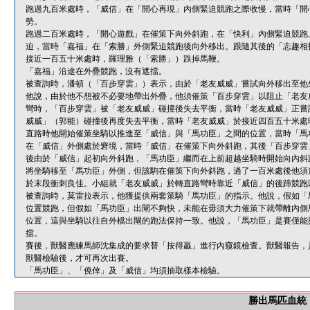
跑過九百米處時，「威信」在「開心再現」內側緊迫競跑之際收慢，當時「開
勢。
跑過二百米處時，「開心遊戲」在催策下向外斜跑，在「快利」內側緊迫競跑
迫，當時「嘉福」在「索勝」外側緊迫競跑後向外移出。跟隨其後的「志趣相
接近一百五十米處時，羅理雅（「索勝」）跌掉馬鞭。
「嘉福」沿途在外疊競跑，沒有遮擋。
被查詢時，潘頓（「百步穿雲」）表示，由於「老友威威」嘗試向外移出至他
他說，由於他不想被不必要地帶出外疊，他須催策「百步穿雲」以阻止「老友
彎時，「百步穿雲」被「老友威威」碰撞後失去平衡，當時「老友威威」正嘗
威威」（郭能）碰撞後再度失去平衡，當時「老友威威」於接近四百五十米處
直路時他開始催策坐騎以推進至「威信」與「馬功臣」之間的位置，當時「馬
在「威信」外側處於窘境，當時「威信」在催策下向外斜跑，其後「百步穿雲
後由於「威信」起初向外斜跑，「馬功臣」繼而在上前超越坐騎時開始向內斜
將坐騎移至「馬功臣」外側，但該駒在催策下向外斜跑，過了一百米處後他須
於末段衝刺良佳。小組就「老友威威」於轉直路彎時靠近「威信」的後蹄競跑
被查詢時，莫雷拉表示，他獲提供兩套策騎「馬功臣」的指示。他說，假如「
位置競跑，但假如「馬功臣」出閘不夠快，未能在毋須大力催策下就帶離內側
位置，這與坐騎以往自外檔出閘的跑法保持一致。他說，「馬功臣」是賽僅能
擋。
賽後，獸醫應練馬師沈集成的要求替「按得贏」進行內窺鏡檢查。獸醫報告，
獸醫檢驗後，才可再次出賽。
「馬功臣」、「僥倖」及「威信」均須抽取樣本檢驗。
勝出馬匹血統