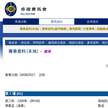
馬場活動
賽馬資訊
足球資訊
賽事資料(本地)
|
賽事資料(越洋轉播)
|
賽馬新聞
|
主要賽事
|
視聽播
報名表
排位表
即時賠率
練馬師分場表
騎師分場表
參考資料
統計
賽事日期: 24/09/2017 沙田
第 7 場 (61)
第三班 - 1200米 - (80-60)
場地狀況
博愛盃（讓賽）
賽道 :