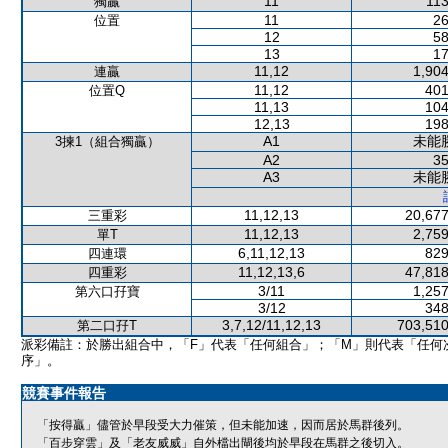
11
113
獨贏
11
26
位置
12
58
13
17
11,12
1,904
連贏
11,12
401
位置Q
11,13
104
12,13
198
A1
未能
3揀1（組合獨贏）
A2
35
A3
未能
11,12,13
20,677
三重彩
11,12,13
2,759
單T
6,11,12,13
829
四連環
11,12,13,6
47,818
四重彩
3/11
1,257
第六口孖寶
3/12
348
3,7,12/11,12,13
703,510
第二口孖T
派彩備註：於勝出組合中，「F」代表「任何組合」；「M」則代表「任何
序」。
競賽事件報告
「按得贏」儘管於早段受大力催策，但未能加速，因而居於馬群後列。
「百步穿雲」及「老友威威」自外檔出閘後均於早段在馬群之後切入。