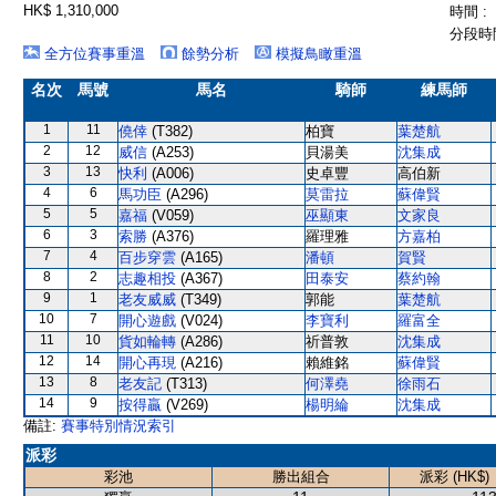
HK$ 1,310,000
時間 :
分段時間
全方位賽事重溫
餘勢分析
模擬鳥瞰重溫
名次
馬號
馬名
騎師
練馬師
1
11
僥倖
(T382)
柏寶
葉楚航
2
12
威信
(A253)
貝湯美
沈集成
3
13
快利
(A006)
史卓豐
高伯新
4
6
馬功臣
(A296)
莫雷拉
蘇偉賢
5
5
嘉福
(V059)
巫顯東
文家良
6
3
索勝
(A376)
羅理雅
方嘉柏
7
4
百步穿雲
(A165)
潘頓
賀賢
8
2
志趣相投
(A367)
田泰安
蔡約翰
9
1
老友威威
(T349)
郭能
葉楚航
10
7
開心遊戲
(V024)
李寶利
羅富全
11
10
貨如輪轉
(A286)
祈普敦
沈集成
12
14
開心再現
(A216)
賴維銘
蘇偉賢
13
8
老友記
(T313)
何澤堯
徐雨石
14
9
按得贏
(V269)
楊明綸
沈集成
備註:
賽事特別情況索引
派彩
彩池
勝出組合
派彩 (HK$)