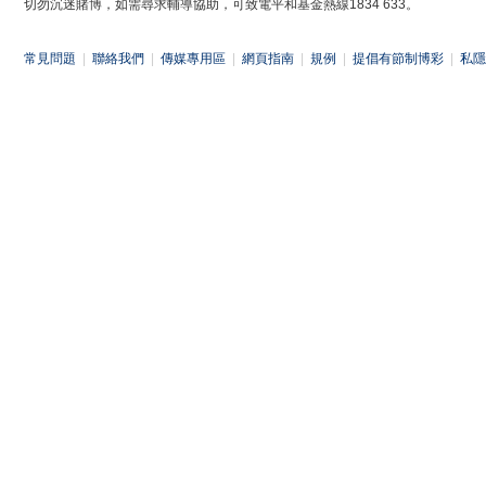
切勿沉迷賭博，如需尋求輔導協助，可致電平和基金熱線1834 633。
常見問題
|
聯絡我們
|
傳媒專用區
|
網頁指南
|
規例
|
提倡有節制博彩
|
私隱