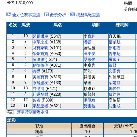
HK$ 1,310,000
時間 :
分段時間
全方位賽事重溫
餘勢分析
模擬鳥瞰重溫
名次
馬號
馬名
騎師
練馬師
1
10
閃耀鑽皇
(S347)
李寶利
容天鵬
2
3
中華之光
(A168)
潘頓
葉楚航
3
7
財寶家駒
(V101)
羅理雅
徐雨石
4
5
帝豪寶寶
(A050)
田泰安
告東尼
5
2
辣得很
(T234)
梁家俊
羅富全
6
4
勤德兼備
(A071)
史卓豐
賀賢
7
6
有獎
(A173)
郭能
文家良
8
1
美麗寶寶
(V316)
貝湯美
約翰摩亞
9
9
原居盟友
(A133)
韋達
葉楚航
10
13
君悅灣
(P421)
賴維銘
鄭俊偉
11
8
紅運發財
(A228)
祈普敦
蔡約翰
12
12
智者
(P309)
楊明綸
高伯新
13
11
家品皇者
(A321)
莫雷拉
沈集成
備註:
賽事特別情況索引
派彩
彩池
勝出組合
派彩 (HK$)
10
126
獨贏