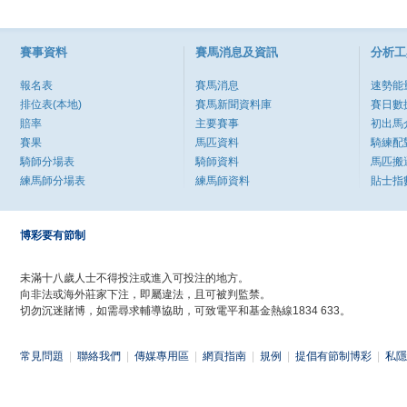
賽事資料
賽馬消息及資訊
分析工
報名表
賽馬消息
速勢能
排位表(本地)
賽馬新聞資料庫
賽日數
賠率
主要賽事
初出馬
賽果
馬匹資料
騎練配
騎師分場表
騎師資料
馬匹搬
練馬師分場表
練馬師資料
貼士指
博彩要有節制
未滿十八歲人士不得投注或進入可投注的地方。
向非法或海外莊家下注，即屬違法，且可被判監禁。
切勿沉迷賭博，如需尋求輔導協助，可致電平和基金熱線1834 633。
常見問題
|
聯絡我們
|
傳媒專用區
|
網頁指南
|
規例
|
提倡有節制博彩
|
私隱