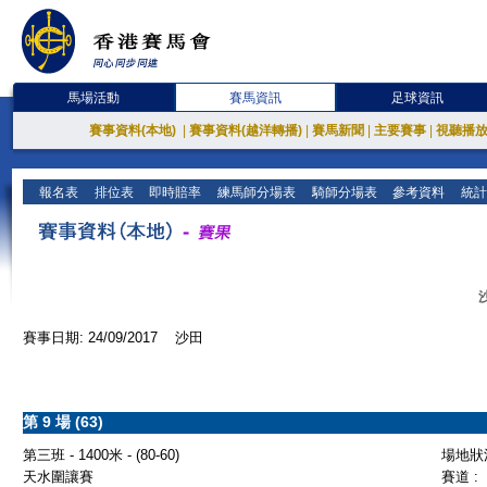
馬場活動
賽馬資訊
足球資訊
賽事資料(本地)
|
賽事資料(越洋轉播)
|
賽馬新聞
|
主要賽事
|
視聽播
報名表
排位表
即時賠率
練馬師分場表
騎師分場表
參考資料
統計
賽事日期: 24/09/2017 沙田
第 9 場 (63)
第三班 - 1400米 - (80-60)
場地狀況
天水圍讓賽
賽道 :