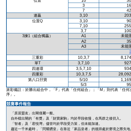
10
30
位置
3
16
7
42
3,10
203
連贏
3,10
90
位置Q
7,10
255
3,7
100
A1
未能
3揀1（組合獨贏）
A2
35
A3
未能
10,3,7
8,174
三重彩
3,7,10
927
單T
3,5,7,10
934
四連環
10,3,7,5
28,092
四重彩
5/10
1,169
第八口孖寶
5/3
95
派彩備註：於勝出組合中，「F」代表「任何組合」；「M」則代表「任何
序」。
競賽事件報告
「原居盟友」出閘僅屬一般。
自外檔出閘的「有獎」及「財寶家駒」均於早段收慢，在馬群之後切入。
「智者」及「君悅灣」儘管均於早段受力策，但未能加速。
趨近一千米處時，「閃耀鑽皇」在靠近「家品皇者」的後蹄處於窘境之際失地