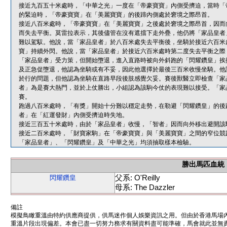
接近九百五十米處時，「中華之光」一度在「帝豪寶寶」內側受擠迫，當時「
的緊迫時，「帝豪寶寶」在「美麗寶寶」的後蹄內側處於窘境之際昂首。
接近八百米處時，「帝豪寶寶」在「美麗寶寶」之後處於窘境之際昂首，因而
而失去平衡。莫雷拉表示，其後儘管在沒有遮擋下走外疊，他仍將「家品皇者
難以駕馭。他說，當「家品皇者」於八百米處失去平衡後，坐騎於接近六百米
寶」持續外閃。他說，當「家品皇者」於接近六百米處時第二度失去平衡之際
「家品皇者」受力策，但開始墮退，進入直路時被向外斜跑的「閃耀鑽皇」挨
及正急促墮退，他認為坐騎或有不妥，因此他選擇於最後三百米收慢坐騎。他
於行的問題，但他認為坐騎在直路早段後肢感覺欠妥。賽後獸醫立即檢查「家
者」為是賽大熱門，並於上仗勝出，小組認為該駒今仗的表現難以接受。「家
賽。
跑過八百米處時，「有獎」開始十分難以穩定走勢，在勒避「閃耀鑽皇」的後
者」在「紅運發財」內側受擠迫時失地。
接近三百五十米處時，由於「家品皇者」收慢，「智者」因而向外移出避開該
接近二百米處時，「財寶家駒」在「帝豪寶寶」與「美麗寶寶」之間的窄位競
「家品皇者」、「閃耀鑽皇」及「中華之光」均須抽取樣本檢驗。
勝出馬匹血統
父系: O'Reilly
閃耀鑽皇
母系: The Dazzler
備註
模擬鳥瞰重溫由特約供應商提供，供馬迷作個人娛樂資訊之用。但由於香港馬場
重溫片段出現偏差。本會已盡一切努力務求有關資料盡可能準確，馬會就此並無責