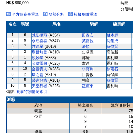
HK$ 880,000
時間 :
分段時間
全方位賽事重溫
餘勢分析
模擬鳥瞰重溫
名次
馬號
馬名
騎師
練馬師
1
6
魅影揚飛
(A354)
田泰安
姚本輝
2
9
永旺喜喜
(A347)
莫雷拉
沈集成
3
7
君達星
(B019)
潘頓
蘇偉賢
4
3
舉世無雙
(A310)
史卓豐
高伯新
5
1
韻妙星
(A363)
郭能
霍利時
6
4
金獅雷將
(A325)
韋達
霍利時
7
10
金禧貴人
(A283)
李寶利
徐雨石
8
2
錶之霸
(A319)
祈普敦
蘇保羅
9
5
榮進好蹄
(A181)
柏寶
蘇偉賢
10
8
天皇行者
(A225)
巫顯東
霍利時
備註:
賽事特別情況索引
派彩
彩池
勝出組合
派彩 (HK$)
6
75
獨贏
6
15
位置
9
14
7
10
6,9
148
連贏