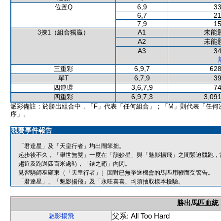
6,9
33
位置Q
6,7
21
7,9
15
A1
未能
3揀1（組合獨贏）
A2
未能
A3
34
6,9,7
628
三重彩
6,7,9
39
單T
3,6,7,9
74
四連環
6,9,7,3
3,091
四重彩
派彩備註：於勝出組合中，「F」代表「任何組合」；「M」則代表「任何
序」。
競賽事件報告
「君達星」及「天皇行者」均出閘笨拙。
起步後不久，「舉世無雙」一度在「韻妙星」與「魅影揚飛」之間緊迫競跑，
趨近及跑過四百米處時，「錶之霸」內閃。
見習騎師巫顯東（「天皇行者」）因對已無爭逐機會的馬匹用鞭而受警告。
「君達星」、「魅影揚飛」及「永旺喜喜」均須抽取樣本檢驗。
勝出馬匹血統
父系: All Too Hard
魅影揚飛