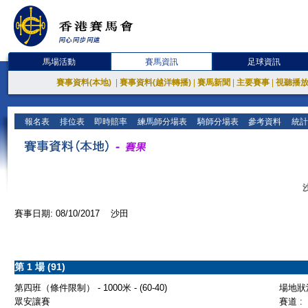
馬場活動
賽馬資訊
足球資訊
賽事資料(本地)
|
賽事資料(越洋轉播)
|
賽馬新聞
|
主要賽事
|
視聽播
報名表
排位表
即時賠率
練馬師分場表
騎師分場表
參考資料
統計
賽事日期: 08/10/2017 沙田
第 1 場 (91)
第四班（條件限制） - 1000米 - (60-40)
場地狀況
眾安讓賽
賽道 :