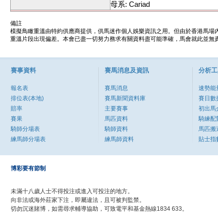
母系: Cariad
備註
模擬鳥瞰重溫由特約供應商提供，供馬迷作個人娛樂資訊之用。但由於香港馬場
重溫片段出現偏差。本會已盡一切努力務求有關資料盡可能準確，馬會就此並無責
賽事資料
賽馬消息及資訊
分析工
報名表
賽馬消息
速勢能
排位表(本地)
賽馬新聞資料庫
賽日數
賠率
主要賽事
初出馬
賽果
馬匹資料
騎練配
騎師分場表
騎師資料
馬匹搬
練馬師分場表
練馬師資料
貼士指
博彩要有節制
未滿十八歲人士不得投注或進入可投注的地方。
向非法或海外莊家下注，即屬違法，且可被判監禁。
切勿沉迷賭博，如需尋求輔導協助，可致電平和基金熱線1834 633。