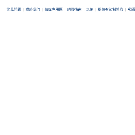
常見問題
|
聯絡我們
|
傳媒專用區
|
網頁指南
|
規例
|
提倡有節制博彩
|
私隱