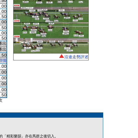
.50
.00
.00
.50
.00
.50
.00
.50
勝出
勝出
.50
沿途走勢評述
詳情
.00
.00
.00
.00
.00
.50
次
的「精彩樂韻」亦在馬群之後切入。