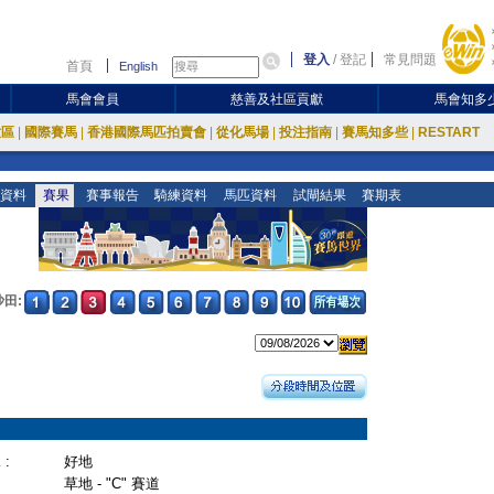
登入
/
登記
常見問題
首頁
English
馬會會員
慈善及社區貢獻
馬會知多
放區
|
國際賽馬
|
香港國際馬匹拍賣會
|
從化馬場
|
投注指南
|
賽馬知多些
|
RESTART
資料
賽果
賽事報告
騎練資料
馬匹資料
試閘結果
賽期表
沙田:
:
好地
草地 - "C" 賽道