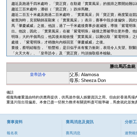
趨近及跑過千四米處時，「寶正寶」在勒避「實業風采」的後蹄之際開始難以
趨近三百米處時，潘頓（「寶正寶」）跌掉馬鞭。
趨近二百五十米處及跑過二百米處時，「實業風采」與「寶正寶」兩度緊迫競
被查詢時，見習騎師巫顯東（「實業風采」）表示，賽事中段步速偏快，因此
馬「肇慶威威」之後。他說，過了一千米處後賽事步速減慢，導致「紫電明珠
出。他說，因此，「實業風采」在被「紫電明珠」碰撞之際被帶出更外疊。他
明珠」大約半個馬位，他其後未能收慢「實業風采」以圖佔取「紫電明珠」之
處後，「紫電明珠」才稍微向內移回至「肇慶威威」之後。
賽後，蔡明紹報告，「勁豐裕」是日似乎未有奮力衝刺，表現令人失望。獸醫
「火天大有」、「皇帝誥令」及「寶正寶」均須抽取樣本檢驗。
勝出馬匹血統
父系: Alamosa
皇帝誥令
母系: Sheeza Don
備註
模擬鳥瞰重溫由特約供應商提供，供馬迷作個人娛樂資訊之用。但由於香港馬場
重溫片段出現偏差。本會已盡一切努力務求有關資料盡可能準確，馬會就此並無責
賽事資料
賽馬消息及資訊
分析工
報名表
賽馬消息
速勢能