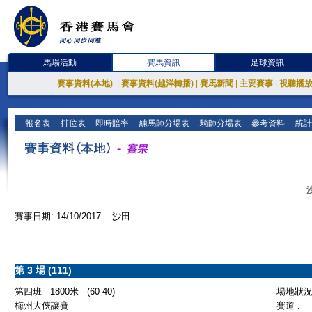
馬場活動
賽馬資訊
足球資訊
賽事資料(本地)
|
賽事資料(越洋轉播)
|
賽馬新聞
|
主要賽事
|
視聽播
報名表
排位表
即時賠率
練馬師分場表
騎師分場表
參考資料
統計
賽事日期: 14/10/2017 沙田
第 3 場 (111)
第四班 - 1800米 - (60-40)
場地狀況 
梅州大俠讓賽
賽道 :