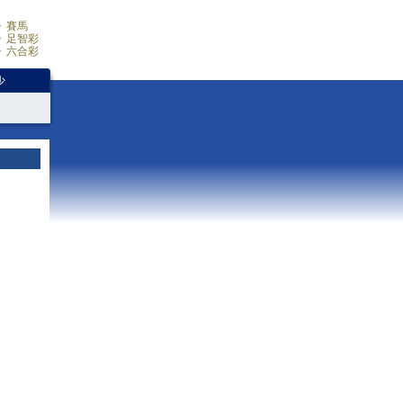
賽馬
足智彩
六合彩
少