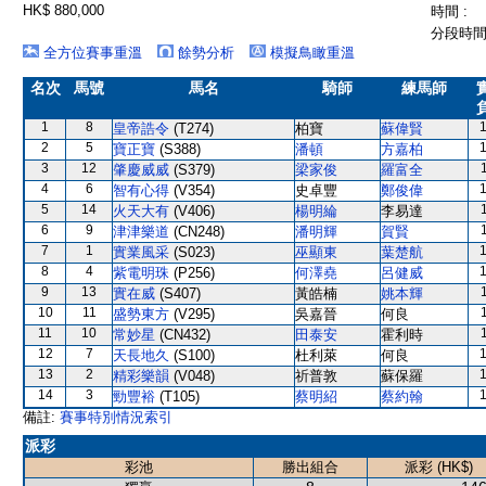
HK$ 880,000
時間 :
分段時間 
全方位賽事重溫
餘勢分析
模擬鳥瞰重溫
名次
馬號
馬名
騎師
練馬師
1
8
皇帝誥令
(T274)
柏寶
蘇偉賢
2
5
寶正寶
(S388)
潘頓
方嘉柏
3
12
肇慶威威
(S379)
梁家俊
羅富全
4
6
智有心得
(V354)
史卓豐
鄭俊偉
5
14
火天大有
(V406)
楊明綸
李易達
6
9
津津樂道
(CN248)
潘明輝
賀賢
7
1
實業風采
(S023)
巫顯東
葉楚航
8
4
紫電明珠
(P256)
何澤堯
呂健威
9
13
實在威
(S407)
黃皓楠
姚本輝
10
11
盛勢東方
(V295)
吳嘉晉
何良
11
10
常妙星
(CN432)
田泰安
霍利時
12
7
天長地久
(S100)
杜利萊
何良
13
2
精彩樂韻
(V048)
祈普敦
蘇保羅
14
3
勁豐裕
(T105)
蔡明紹
蔡約翰
備註:
賽事特別情況索引
派彩
彩池
勝出組合
派彩 (HK$)