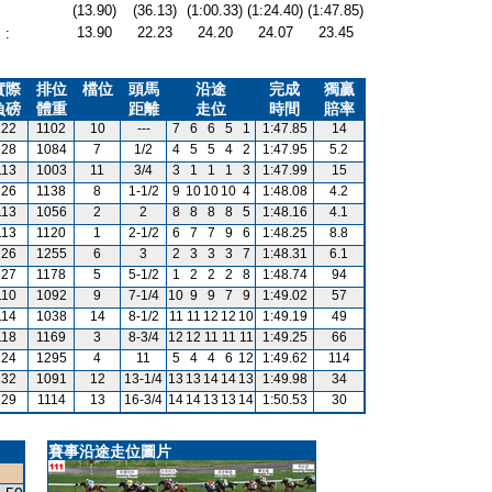
(13.90)
(36.13)
(1:00.33)
(1:24.40)
(1:47.85)
13.90
22.23
24.20
24.07
23.45
:
實際
排位
檔位
頭馬
沿途
完成
獨贏
負磅
體重
距離
走位
時間
賠率
122
1102
10
---
7
6
6
5
1
1:47.85
14
128
1084
7
1/2
4
5
5
4
2
1:47.95
5.2
113
1003
11
3/4
3
1
1
1
3
1:47.99
15
126
1138
8
1-1/2
9
10
10
10
4
1:48.08
4.2
113
1056
2
2
8
8
8
8
5
1:48.16
4.1
113
1120
1
2-1/2
6
7
7
9
6
1:48.25
8.8
126
1255
6
3
2
3
3
3
7
1:48.31
6.1
127
1178
5
5-1/2
1
2
2
2
8
1:48.74
94
110
1092
9
7-1/4
10
9
9
7
9
1:49.02
57
114
1038
14
8-1/2
11
11
12
12
10
1:49.19
49
118
1169
3
8-3/4
12
12
11
11
11
1:49.25
66
124
1295
4
11
5
4
4
6
12
1:49.62
114
132
1091
12
13-1/4
13
13
14
14
13
1:49.98
34
129
1114
13
16-3/4
14
14
13
13
14
1:50.53
30
賽事沿途走位圖片