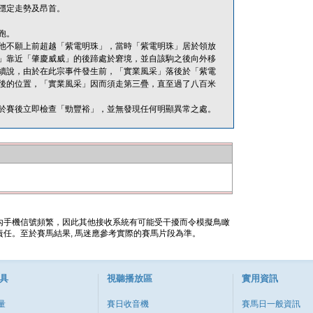
穩定走勢及昂首。
跑。
他不願上前超越「紫電明珠」，當時「紫電明珠」居於領放
」靠近「肇慶威威」的後蹄處於窘境，並自該駒之後向外移
續說，由於在此宗事件發生前，「實業風采」落後於「紫電
後的位置，「實業風采」因而須走第三疊，直至過了八百米
於賽後立即檢查「勁豐裕」，並無發現任何明顯異常之處。
內手機信號頻繁，因此其他接收系統有可能受干擾而令模擬鳥瞰
任。至於賽馬結果, 馬迷應參考實際的賽馬片段為準。
具
視聽播放區
實用資訊
量
賽日收音機
賽馬日一般資訊