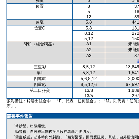
8
146
獨贏
8
37
位置
5
18
12
39
5,8
441
連贏
5,8
131
位置Q
8,12
272
5,12
150
A1
未能
3揀1（組合獨贏）
A2
未能
A3
37
8,5,12
13,849
三重彩
5,8,12
1,541
單T
5,6,8,12
2,000
四連環
8,5,12,6
67,597
四重彩
13/8
1,988
第二口孖寶
13/5
297
派彩備註：於勝出組合中，「F」代表「任何組合」；「M」則代表「任何
序」。
競賽事件報告
「常妙星」出閘緩慢。
「勁豐裕」自外檔出閘後於早段在馬群之後切入。
「肇慶威威」起步時向外斜跑，「精彩樂韻」因而受阻礙。其後，自外檔出閘