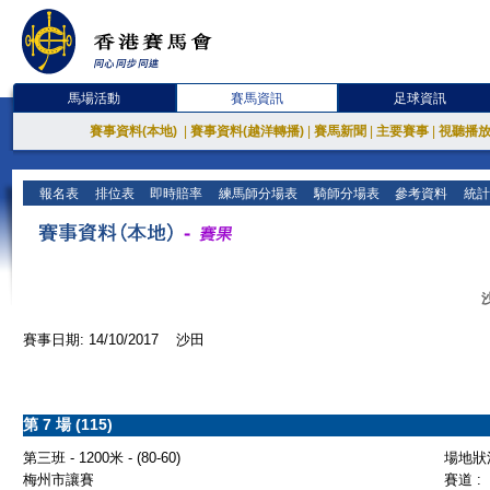
馬場活動
賽馬資訊
足球資訊
賽事資料(本地)
|
賽事資料(越洋轉播)
|
賽馬新聞
|
主要賽事
|
視聽播
報名表
排位表
即時賠率
練馬師分場表
騎師分場表
參考資料
統計
賽事日期: 14/10/2017 沙田
第 7 場 (115)
第三班 - 1200米 - (80-60)
場地狀況
梅州市讓賽
賽道 :