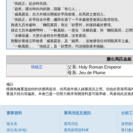
「快靚正」起步時失蹄。
「超然」躍出時向內斜跑，阻礙「有心人」。
「威風霸皇」自大外檔出閘後於早段收慢，在馬群之後切入。
「快靚正」於早段走外疊，繼而在過了一千米處後受催策以取得領先。
跑過九百米處時，「麯院風荷」靠近「砂漿邦」的後蹄處於窘境。
接近七百米處轉彎時，「一帆風順」一度在「冰糖葫蘆」與「麯院風荷」之間
「冰糖葫蘆」大部分途程在外疊競跑，沒有遮擋。
獸醫於賽後立即檢查「威風霸皇」及「鐵男」，並無發現任何明顯異常之處。
「一帆風順」、「快靚正」及「砂漿邦」均須抽取樣本檢驗。
勝出馬匹血統
父系: Holy Roman Emperor
快靚正
母系: Jeu de Plume
備註
模擬鳥瞰重溫由特約供應商提供，供馬迷作個人娛樂資訊之用。但由於香港馬場
重溫片段出現偏差。本會已盡一切努力務求有關資料盡可能準確，馬會就此並無責
賽事資料
賽馬消息及資訊
分析工
報名表
賽馬消息
速勢能
排位表(本地)
賽馬新聞資料庫
賽日數