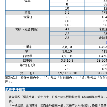
3
22
位置
8
55
10
12
3,8
479
連贏
3,8
154
位置Q
3,10
37
8,10
96
A1
未能
3揀1（組合獨贏）
A2
28
A3
未能
3,8,10
4,493
三重彩
3,8,10
413
單T
3,8,9,10
1,475
四連環
3,8,10,9
39,804
四重彩
7/3
233
第六口孖寶
7/8
189
7,9,11/3,8,10
81,861
第二口孖T
派彩備註：於勝出組合中，「F」代表「任何組合」；「M」則代表「任何
序」。
競賽事件報告
後備馬匹「滿貫先鋒」於十月十三日被小組按照獸醫意見（右前腿肌腱受傷）
賽。
「一帆風順」出閘笨拙，因而走勢僅屬一般，其後不久向外斜跑，碰撞「巴基