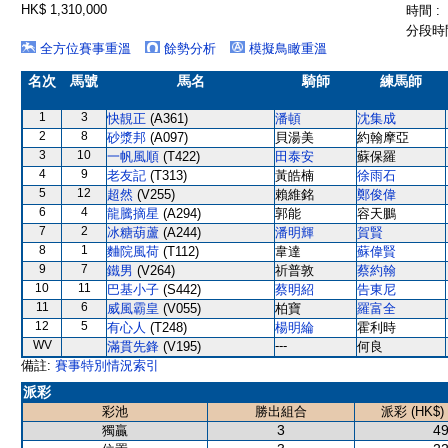
HK$ 1,310,000
時間 :
分段時間
全方位賽事重溫
餘勢分析
模擬鳥瞰重溫
名次
馬號
馬名
騎師
練馬師
1
3
快靚正
(A361)
潘頓
沈集成
2
8
砂漿邦
(A097)
貝湯美
約翰摩亞
3
10
一帆風順
(T422)
田泰安
蘇保羅
4
9
老友記
(T313)
黃皓楠
徐雨石
5
12
超然
(V255)
賴維銘
鄭俊偉
6
4
龍騰摘星
(A294)
郭能
容天鵬
7
2
冰糖葫蘆
(A244)
潘明輝
賀賢
8
1
麯院風荷
(T112)
韋達
蘇偉賢
9
7
鐵男
(V264)
祈普敦
蔡約翰
10
11
巴基小子
(S442)
蔡明紹
告東尼
11
6
威風霸皇
(V055)
柏寶
羅富全
12
5
有心人
(T248)
楊明綸
霍利時
WV
---
滿貫先鋒
(V195)
何良
備註:
賽事特別情況索引
派彩
彩池
勝出組合
派彩 (HK$)
3
49
獨贏