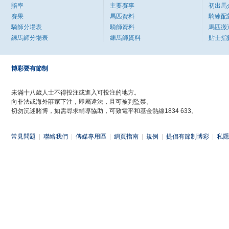
賠率
主要賽事
初出馬
賽果
馬匹資料
騎練配
騎師分場表
騎師資料
馬匹搬
練馬師分場表
練馬師資料
貼士指
博彩要有節制
未滿十八歲人士不得投注或進入可投注的地方。
向非法或海外莊家下注，即屬違法，且可被判監禁。
切勿沉迷賭博，如需尋求輔導協助，可致電平和基金熱線1834 633。
常見問題
|
聯絡我們
|
傳媒專用區
|
網頁指南
|
規例
|
提倡有節制博彩
|
私隱